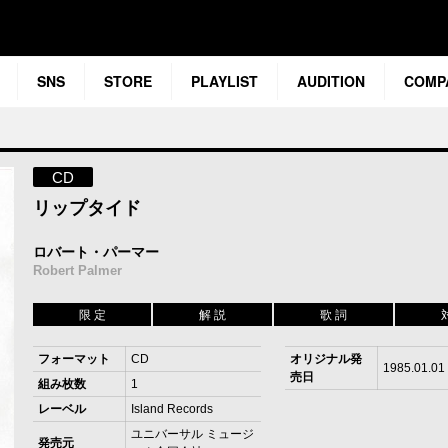
SNS
STORE
PLAYLIST
AUDITION
COMP
CD
リップタイド
ロバート・パーマー
Robert Palmer
限 定
解 説
歌 詞
フォーマット
CD
オリジナル発
1985.01.01
売日
組み枚数
1
レーベル
Island Records
ユニバーサル ミュージ
発売元