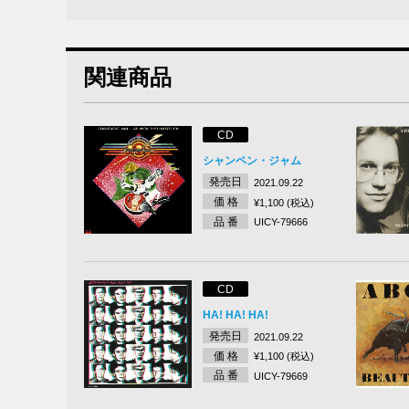
関連商品
CD
シャンペン・ジャム
発売日
2021.09.22
価 格
¥1,100 (税込)
品 番
UICY-79666
CD
HA! HA! HA!
発売日
2021.09.22
価 格
¥1,100 (税込)
品 番
UICY-79669