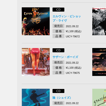
CD
エルヴィン・ビショッ
プ・ライヴ
発売日
2021.09.22
価 格
¥1,100 (税込)
品 番
UICY-79672
CD
サザーン・ボーイズ
発売日
2021.09.22
価 格
¥1,100 (税込)
品 番
UICY-79675
CD
陰（シェイズ）
発売日
2021.09.22