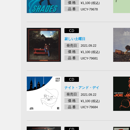
価 格
¥1,100 (税込)
品 番
UICY-79678
CD
寂しい土曜日
発売日
2021.09.22
価 格
¥1,100 (税込)
品 番
UICY-79681
CD
ナイト・アンド・デイ
発売日
2021.09.22
価 格
¥1,100 (税込)
品 番
UICY-79684
CD