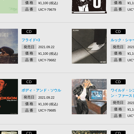
価 格
価 格
¥1,100 (税込)
¥1,
品 番
品 番
UICY-79679
UIC
CD
CD
フライド+3
ルック・シャ
発売日
発売日
2021.09.22
2021
価 格
価 格
¥1,100 (税込)
¥1,
品 番
品 番
UICY-79682
UIC
CD
CD
ボディ・アンド・ソウル
ワイルド・シ
ン・ファース
発売日
2021.09.22
発売日
2021
価 格
¥1,100 (税込)
価 格
¥1,
品 番
UICY-79685
品 番
UIC
CD
CD