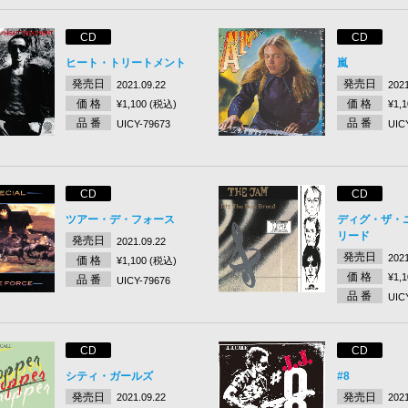
CD
CD
ヒート・トリートメント
嵐
発売日
発売日
2021.09.22
2021
価 格
価 格
¥1,100 (税込)
¥1,
品 番
品 番
UICY-79673
UIC
CD
CD
ツアー・デ・フォース
ディグ・ザ・
リード
発売日
2021.09.22
発売日
2021
価 格
¥1,100 (税込)
価 格
¥1,
品 番
UICY-79676
品 番
UIC
CD
CD
シティ・ガールズ
#8
発売日
発売日
2021.09.22
2021