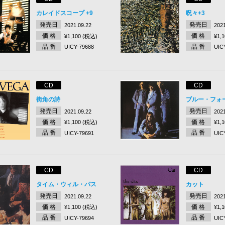
カレイドスコープ +9
呪々+3
発売日
発売日
2021.09.22
2021
価 格
価 格
¥1,100 (税込)
¥1,
品 番
品 番
UICY-79688
UIC
CD
CD
街角の詩
ブルー・フォー
発売日
発売日
2021.09.22
2021
価 格
価 格
¥1,100 (税込)
¥1,
品 番
品 番
UICY-79691
UIC
CD
CD
タイム・ウィル・パス
カット
発売日
発売日
2021.09.22
2021
価 格
価 格
¥1,100 (税込)
¥1,
品 番
品 番
UICY-79694
UIC