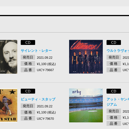
CD
CD
サイレント・レター
ウルトラヴォ
発売日
発売日
2021.09.22
2021
価 格
価 格
¥1,100 (税込)
¥1,
品 番
品 番
UICY-79667
UIC
CD
CD
ビューティ・スタッブ
アット・ヤン
ジアム
発売日
2021.09.22
発売日
2021
価 格
¥1,100 (税込)
価 格
¥1,
品 番
UICY-79670
品 番
UIC