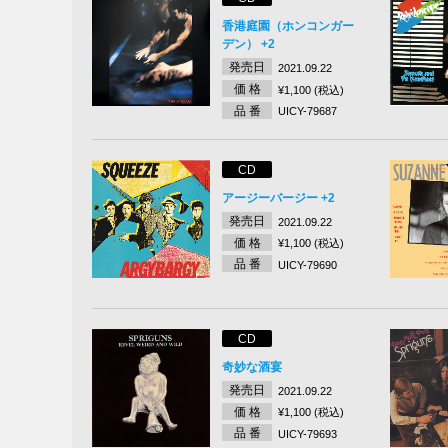
香港庭園（ホンコンガー
デン） +2
発売日
2021.09.22
価 格
¥1,100 (税込)
品 番
UICY-79687
CD
アージーバージー +2
発売日
2021.09.22
価 格
¥1,100 (税込)
品 番
UICY-79690
CD
奇妙な酒宴
発売日
2021.09.22
価 格
¥1,100 (税込)
品 番
UICY-79693