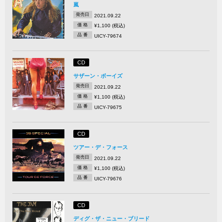
嵐
発売日
2021.09.22
価 格
¥1,100 (税込)
品 番
UICY-79674
CD
サザーン・ボーイズ
発売日
2021.09.22
価 格
¥1,100 (税込)
品 番
UICY-79675
CD
ツアー・デ・フォース
発売日
2021.09.22
価 格
¥1,100 (税込)
品 番
UICY-79676
CD
ディグ・ザ・ニュー・ブリード