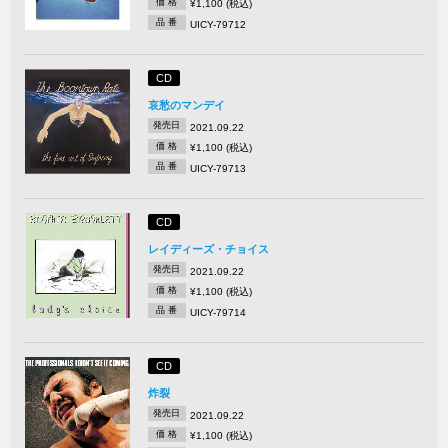
価 格
¥1,100 (税込)
品 番
UICY-79712
CD
哀愁のマンデイ
発売日
2021.09.22
価 格
¥1,100 (税込)
品 番
UICY-79713
CD
レイディーズ・チョイス
発売日
2021.09.22
価 格
¥1,100 (税込)
品 番
UICY-79714
CD
炸裂
発売日
2021.09.22
価 格
¥1,100 (税込)