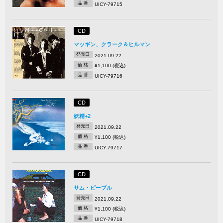
品 番
UICY-79715
CD
マッギン、クラーク＆ヒルマン
発売日
2021.09.22
価 格
¥1,100 (税込)
品 番
UICY-79716
CD
妖精+2
発売日
2021.09.22
価 格
¥1,100 (税込)
品 番
UICY-79717
CD
サム・ピープル
発売日
2021.09.22
価 格
¥1,100 (税込)
品 番
UICY-79718