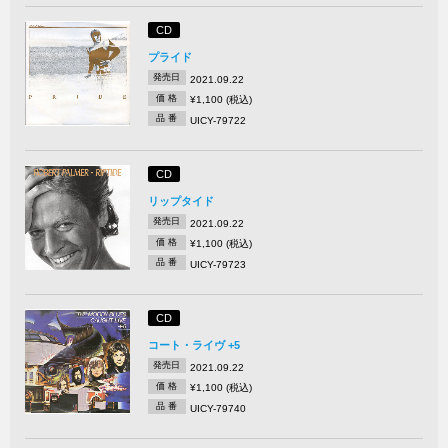
CD
プライド
発売日
2021.09.22
価 格
¥1,100 (税込)
品 番
UICY-79722
CD
リップタイド
発売日
2021.09.22
価 格
¥1,100 (税込)
品 番
UICY-79723
CD
コート・ライヴ +5
発売日
2021.09.22
価 格
¥1,100 (税込)
品 番
UICY-79740