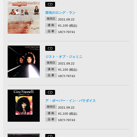
CD
栄光のロング・ラン
発売日
2021.09.22
価 格
¥1,100 (税込)
品 番
UICY-79741
CD
ジスト・オブ・ジェミニ
発売日
2021.09.22
価 格
¥1,100 (税込)
品 番
UICY-79742
CD
ア・ポーパー・イン・パラダイス
発売日
2021.09.22
価 格
¥1,100 (税込)
品 番
UICY-79743
CD