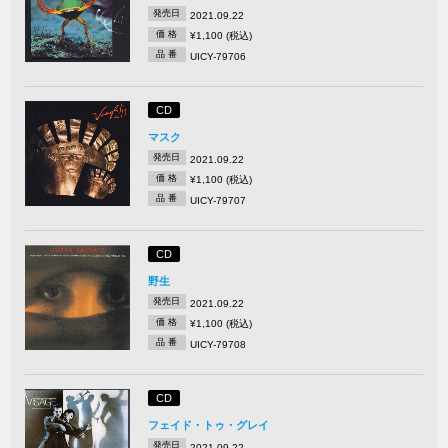
発売日
2021.09.22
価 格
¥1,100 (税込)
品 番
UICY-79706
CD
マスク
発売日
2021.09.22
価 格
¥1,100 (税込)
品 番
UICY-79707
CD
野生
発売日
2021.09.22
価 格
¥1,100 (税込)
品 番
UICY-79708
CD
フェイド・トゥ・グレイ
発売日
2021.09.22