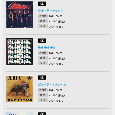
CD
ウルトラヴォックス！
発売日
2021.09.22
価 格
¥1,100 (税込)
品 番
UICY-79668
CD
HA! HA! HA!
発売日
2021.09.22
価 格
¥1,100 (税込)
品 番
UICY-79669
CD
ビューティ・スタッブ
発売日
2021.09.22
価 格
¥1,100 (税込)
品 番
UICY-79670
CD