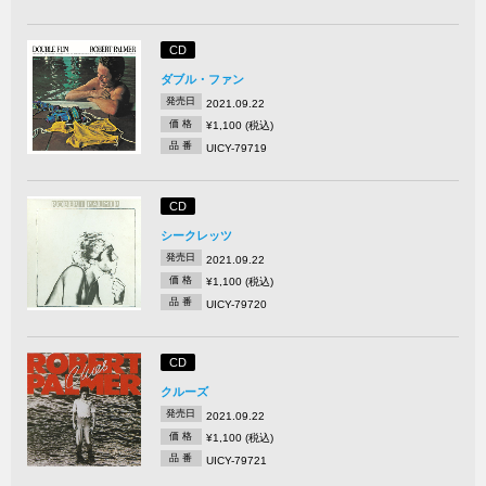
CD
ダブル・ファン
発売日
2021.09.22
価 格
¥1,100 (税込)
品 番
UICY-79719
CD
シークレッツ
発売日
2021.09.22
価 格
¥1,100 (税込)
品 番
UICY-79720
CD
クルーズ
発売日
2021.09.22
価 格
¥1,100 (税込)
品 番
UICY-79721