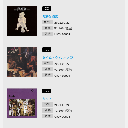
CD
奇妙な酒宴
発売日
2021.09.22
価 格
¥1,100 (税込)
品 番
UICY-79693
CD
タイム・ウィル・パス
発売日
2021.09.22
価 格
¥1,100 (税込)
品 番
UICY-79694
CD
カット
発売日
2021.09.22
価 格
¥1,100 (税込)
品 番
UICY-79695