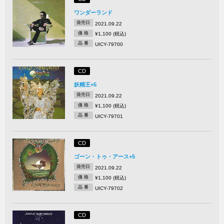
ワンダーランド
発売日
2021.09.22
価 格
¥1,100 (税込)
品 番
UICY-79700
CD
妖精王+5
発売日
2021.09.22
価 格
¥1,100 (税込)
品 番
UICY-79701
CD
ゴーン・トゥ・アース+5
発売日
2021.09.22
価 格
¥1,100 (税込)
品 番
UICY-79702
CD