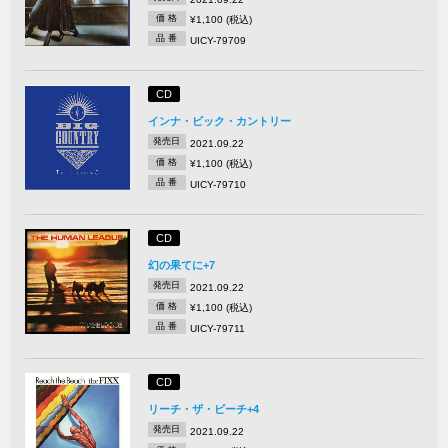
価 格
¥1,100 (税込)
品 番
UICY-79709
CD
インナ・ビック・カントリー
発売日
2021.09.22
価 格
¥1,100 (税込)
品 番
UICY-79710
CD
幻の果てに+7
発売日
2021.09.22
価 格
¥1,100 (税込)
品 番
UICY-79711
CD
リーチ・ザ・ビーチ+4
発売日
2021.09.22