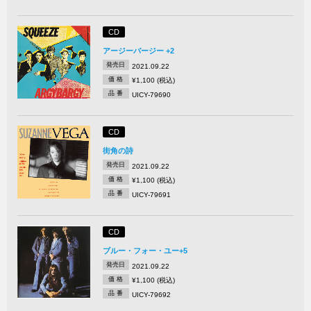
CD
アージーバージー +2
発売日
2021.09.22
価 格
¥1,100 (税込)
品 番
UICY-79690
CD
街角の詩
発売日
2021.09.22
価 格
¥1,100 (税込)
品 番
UICY-79691
CD
ブルー・フォー・ユー+5
発売日
2021.09.22
価 格
¥1,100 (税込)
品 番
UICY-79692