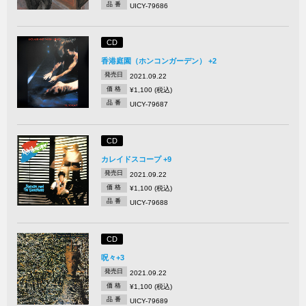
品 番
UICY-79686
CD
香港庭園（ホンコンガーデン） +2
発売日
2021.09.22
価 格
¥1,100 (税込)
品 番
UICY-79687
CD
カレイドスコープ +9
発売日
2021.09.22
価 格
¥1,100 (税込)
品 番
UICY-79688
CD
呪々+3
発売日
2021.09.22
価 格
¥1,100 (税込)
品 番
UICY-79689