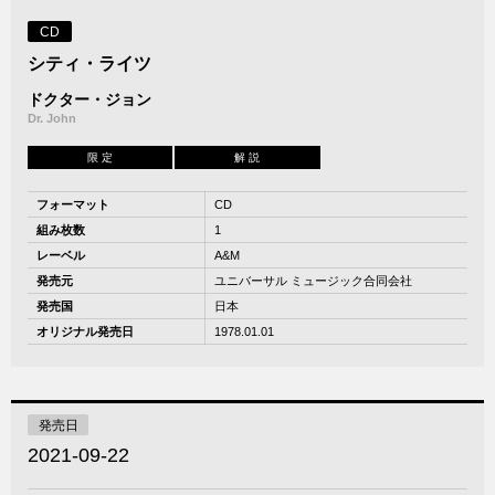
CD
シティ・ライツ
ドクター・ジョン
Dr. John
限 定
解 説
フォーマット
CD
組み枚数
1
レーベル
A&M
発売元
ユニバーサル ミュージック合同会社
発売国
日本
オリジナル発売日
1978.01.01
発売日
2021-09-22