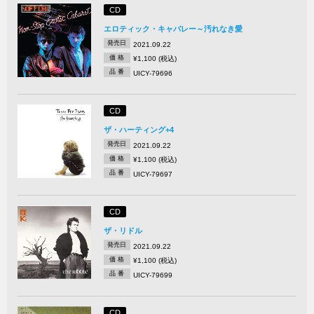
CD
エロティック・キャバレー～汚れなき愛
発売日
2021.09.22
価 格
¥1,100 (税込)
品 番
UICY-79696
CD
ザ・ハーティング+4
発売日
2021.09.22
価 格
¥1,100 (税込)
品 番
UICY-79697
CD
ザ・リドル
発売日
2021.09.22
価 格
¥1,100 (税込)
品 番
UICY-79699
CD