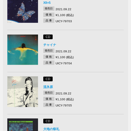
XII+5
発売日
2021.09.22
価 格
¥1,100 (税込)
品 番
UICY-79703
CD
チャイナ
発売日
2021.09.22
価 格
¥1,100 (税込)
品 番
UICY-79704
CD
流氷原
発売日
2021.09.22
価 格
¥1,100 (税込)
品 番
UICY-79705
CD
大地の祭礼