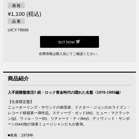
価 格
¥1,100 (税込)
品 番
UICY-79698
BUY NOW
在庫情報は購入先にてご確認ください。
商品紹介
入手困難盤復活!! 続・ロック黄金時代の隠れた名盤〈1976-1985編〉
【生産限定盤】
ニューオーリンズ・サウンドの体現者、ドクター・ジョンのホライズン・
レコード移籍第一弾作品。スティーヴ・ガッド(ds)、ヒュー・マクラッケ
ン(g)、ウィル・リー(b)、リチャード・ティ(key)、ディヴィッド・サンボ
ーン(sax)他の強者ミュージシャンたちが参加。
■発表：1978年