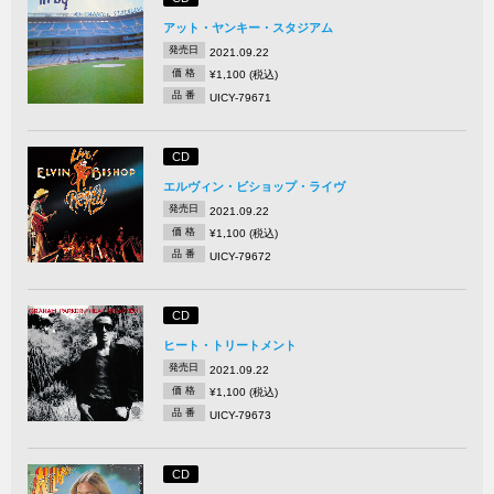
アット・ヤンキー・スタジアム
発売日
2021.09.22
価 格
¥1,100 (税込)
品 番
UICY-79671
CD
エルヴィン・ビショップ・ライヴ
発売日
2021.09.22
価 格
¥1,100 (税込)
品 番
UICY-79672
CD
ヒート・トリートメント
発売日
2021.09.22
価 格
¥1,100 (税込)
品 番
UICY-79673
CD