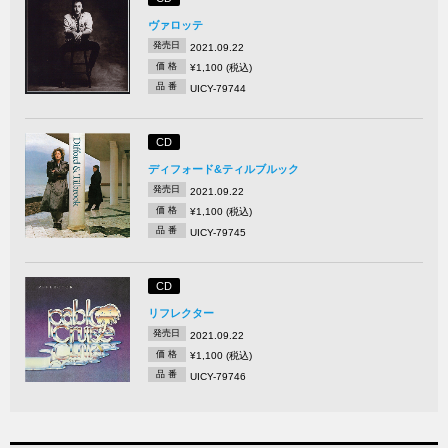
ヴァロッテ
発売日
2021.09.22
価 格
¥1,100 (税込)
品 番
UICY-79744
CD
ディフォード&ティルブルック
発売日
2021.09.22
価 格
¥1,100 (税込)
品 番
UICY-79745
CD
リフレクター
発売日
2021.09.22
価 格
¥1,100 (税込)
品 番
UICY-79746