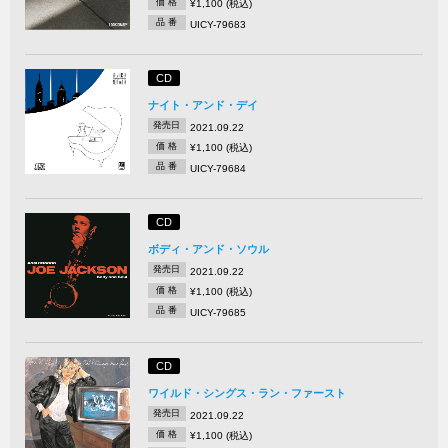
価 格
¥1,100 (税込)
品 番
UICY-79683
CD
ナイト・アンド・デイ
発売日
2021.09.22
価 格
¥1,100 (税込)
品 番
UICY-79684
CD
ボディ・アンド・ソウル
発売日
2021.09.22
価 格
¥1,100 (税込)
品 番
UICY-79685
CD
ワイルド・シングス・ラン・ファースト
発売日
2021.09.22
価 格
¥1,100 (税込)