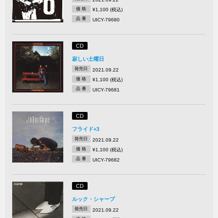
価 格
¥1,100 (税込)
品 番
UICY-79680
CD
寂しい土曜日
発売日
2021.09.22
価 格
¥1,100 (税込)
品 番
UICY-79681
CD
フライド+3
発売日
2021.09.22
価 格
¥1,100 (税込)
品 番
UICY-79682
CD
ルック・シャープ
発売日
2021.09.22