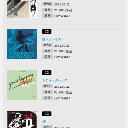
発売日
2021.09.22
価 格
¥1,100 (税込)
品 番
UICY-79677
CD
陰（シェイズ）
発売日
2021.09.22
価 格
¥1,100 (税込)
品 番
UICY-79678
CD
シティ・ガールズ
発売日
2021.09.22
価 格
¥1,100 (税込)
品 番
UICY-79679
CD
#8
発売日
2021.09.22