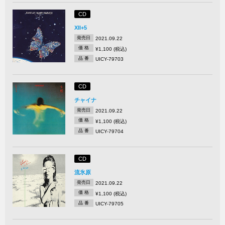
CD
XII+5
発売日
2021.09.22
価 格
¥1,100 (税込)
品 番
UICY-79703
CD
チャイナ
発売日
2021.09.22
価 格
¥1,100 (税込)
品 番
UICY-79704
CD
流氷原
発売日
2021.09.22
価 格
¥1,100 (税込)
品 番
UICY-79705