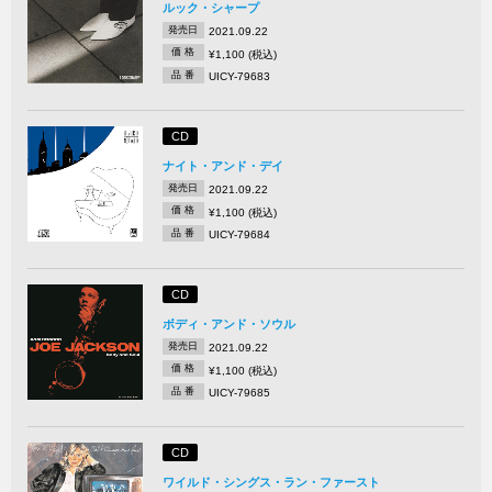
ルック・シャープ
発売日
2021.09.22
価 格
¥1,100 (税込)
品 番
UICY-79683
CD
ナイト・アンド・デイ
発売日
2021.09.22
価 格
¥1,100 (税込)
品 番
UICY-79684
CD
ボディ・アンド・ソウル
発売日
2021.09.22
価 格
¥1,100 (税込)
品 番
UICY-79685
CD
ワイルド・シングス・ラン・ファースト