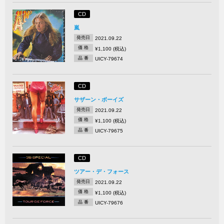
CD
嵐
発売日
2021.09.22
価 格
¥1,100 (税込)
品 番
UICY-79674
CD
サザーン・ボーイズ
発売日
2021.09.22
価 格
¥1,100 (税込)
品 番
UICY-79675
CD
ツアー・デ・フォース
発売日
2021.09.22
価 格
¥1,100 (税込)
品 番
UICY-79676