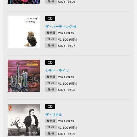
品 番
UICY-79696
CD
ザ・ハーティング+4
発売日
2021.09.22
価 格
¥1,100 (税込)
品 番
UICY-79697
CD
シティ・ライツ
発売日
2021.09.22
価 格
¥1,100 (税込)
品 番
UICY-79698
CD
ザ・リドル
発売日
2021.09.22
価 格
¥1,100 (税込)
品 番
UICY-79699