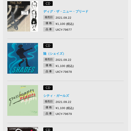
CD
ディグ・ザ・ニュー・ブリード
発売日
2021.09.22
価 格
¥1,100 (税込)
品 番
UICY-79677
CD
陰（シェイズ）
発売日
2021.09.22
価 格
¥1,100 (税込)
品 番
UICY-79678
CD
シティ・ガールズ
発売日
2021.09.22
価 格
¥1,100 (税込)
品 番
UICY-79679
CD