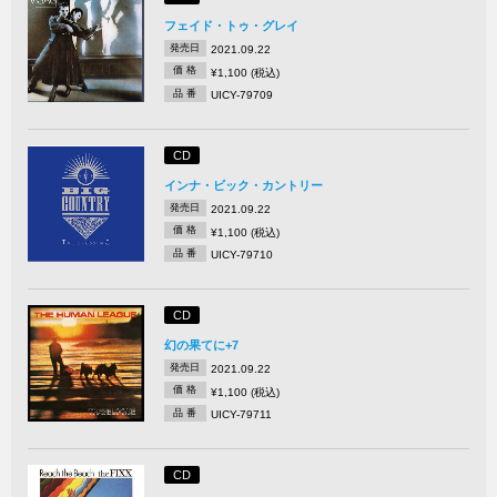
フェイド・トゥ・グレイ
発売日
2021.09.22
価 格
¥1,100 (税込)
品 番
UICY-79709
CD
インナ・ビック・カントリー
発売日
2021.09.22
価 格
¥1,100 (税込)
品 番
UICY-79710
CD
幻の果てに+7
発売日
2021.09.22
価 格
¥1,100 (税込)
品 番
UICY-79711
CD