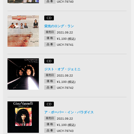
品 番
UICY-79740
CD
栄光のロング・ラン
発売日
2021.09.22
価 格
¥1,100 (税込)
品 番
UICY-79741
CD
ジスト・オブ・ジェミニ
発売日
2021.09.22
価 格
¥1,100 (税込)
品 番
UICY-79742
CD
ア・ポーパー・イン・パラダイス
発売日
2021.09.22
価 格
¥1,100 (税込)
品 番
UICY-79743