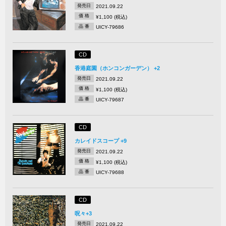
発売日
2021.09.22
価 格
¥1,100 (税込)
品 番
UICY-79686
CD
香港庭園（ホンコンガーデン） +2
発売日
2021.09.22
価 格
¥1,100 (税込)
品 番
UICY-79687
CD
カレイドスコープ +9
発売日
2021.09.22
価 格
¥1,100 (税込)
品 番
UICY-79688
CD
呪々+3
発売日
2021.09.22