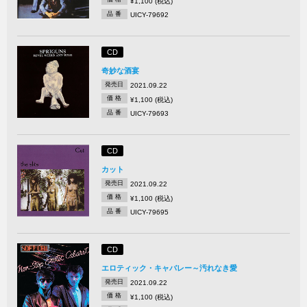
¥1,100 (税込)
品 番
UICY-79692
CD
奇妙な酒宴
発売日
2021.09.22
価 格
¥1,100 (税込)
品 番
UICY-79693
CD
カット
発売日
2021.09.22
価 格
¥1,100 (税込)
品 番
UICY-79695
CD
エロティック・キャバレー～汚れなき愛
発売日
2021.09.22
価 格
¥1,100 (税込)