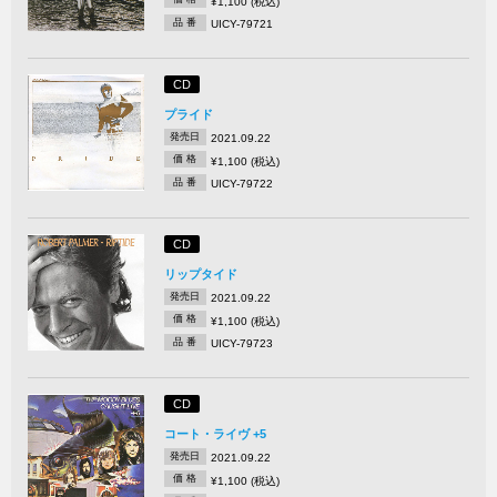
¥1,100 (税込)
品 番
UICY-79721
CD
プライド
発売日
2021.09.22
価 格
¥1,100 (税込)
品 番
UICY-79722
CD
リップタイド
発売日
2021.09.22
価 格
¥1,100 (税込)
品 番
UICY-79723
CD
コート・ライヴ +5
発売日
2021.09.22
価 格
¥1,100 (税込)