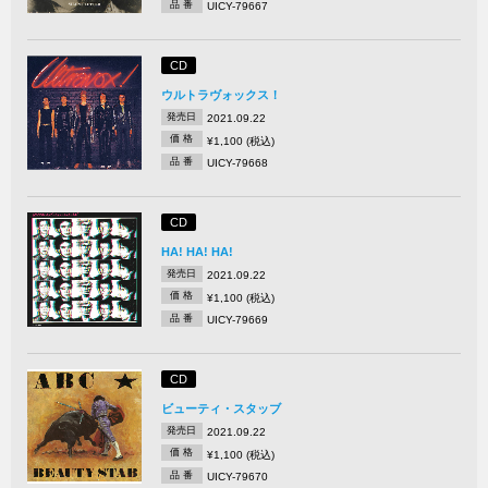
品 番
UICY-79667
CD
ウルトラヴォックス！
発売日
2021.09.22
価 格
¥1,100 (税込)
品 番
UICY-79668
CD
HA! HA! HA!
発売日
2021.09.22
価 格
¥1,100 (税込)
品 番
UICY-79669
CD
ビューティ・スタッブ
発売日
2021.09.22
価 格
¥1,100 (税込)
品 番
UICY-79670