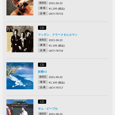
発売日
2021.09.22
価 格
¥1,100 (税込)
品 番
UICY-79715
CD
マッギン、クラーク＆ヒルマン
発売日
2021.09.22
価 格
¥1,100 (税込)
品 番
UICY-79716
CD
妖精+2
発売日
2021.09.22
価 格
¥1,100 (税込)
品 番
UICY-79717
CD
サム・ピープル
発売日
2021.09.22