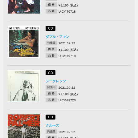
価 格
¥1,100 (税込)
品 番
UICY-79718
CD
ダブル・ファン
発売日
2021.09.22
価 格
¥1,100 (税込)
品 番
UICY-79719
CD
シークレッツ
発売日
2021.09.22
価 格
¥1,100 (税込)
品 番
UICY-79720
CD
クルーズ
発売日
2021.09.22
価 格