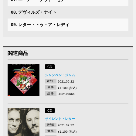
08. デヴィルズ・ナイト
09. レター・トゥ・ア・レディ
関連商品
CD
シャンペン・ジャム
発売日
2021.09.22
価 格
¥1,100 (税込)
品 番
UICY-79666
CD
サイレント・レター
発売日
2021.09.22
価 格
¥1,100 (税込)