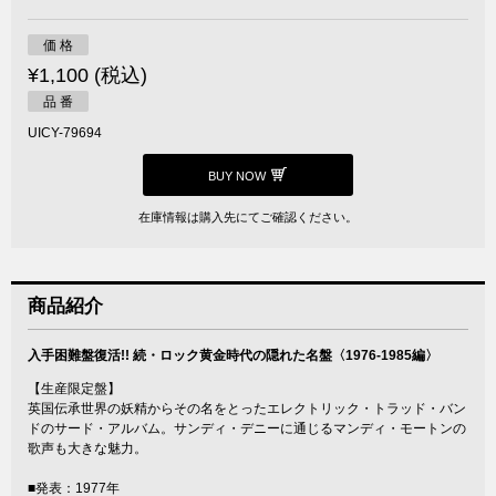
価 格
¥1,100 (税込)
品 番
UICY-79694
BUY NOW
在庫情報は購入先にてご確認ください。
商品紹介
入手困難盤復活!! 続・ロック黄金時代の隠れた名盤〈1976-1985編〉
【生産限定盤】
英国伝承世界の妖精からその名をとったエレクトリック・トラッド・バン
ドのサード・アルバム。サンディ・デニーに通じるマンディ・モートンの
歌声も大きな魅力。
■発表：1977年