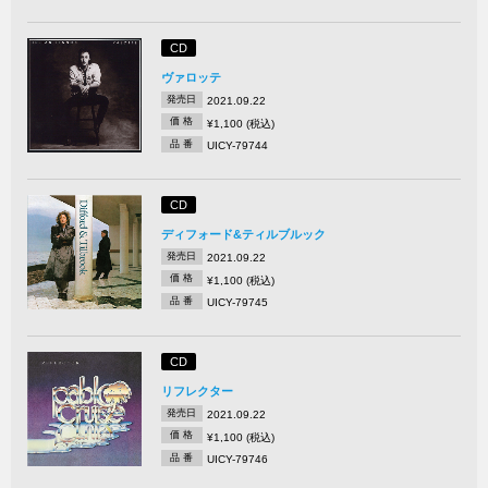
CD
ヴァロッテ
発売日
2021.09.22
価 格
¥1,100 (税込)
品 番
UICY-79744
CD
ディフォード&ティルブルック
発売日
2021.09.22
価 格
¥1,100 (税込)
品 番
UICY-79745
CD
リフレクター
発売日
2021.09.22
価 格
¥1,100 (税込)
品 番
UICY-79746