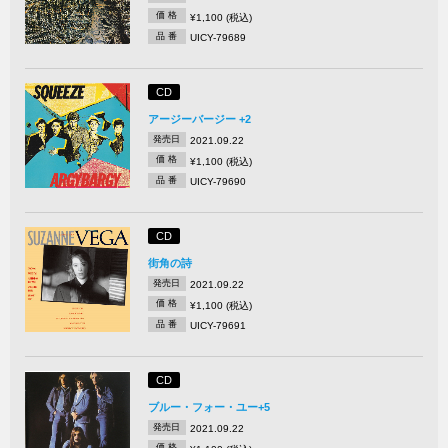
価 格
¥1,100 (税込)
品 番
UICY-79689
CD
アージーバージー +2
発売日
2021.09.22
価 格
¥1,100 (税込)
品 番
UICY-79690
CD
街角の詩
発売日
2021.09.22
価 格
¥1,100 (税込)
品 番
UICY-79691
CD
ブルー・フォー・ユー+5
発売日
2021.09.22
価 格