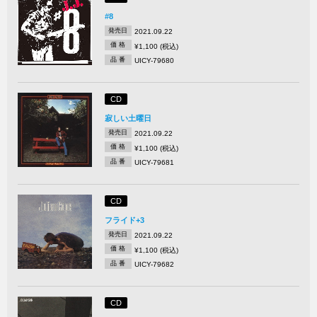
#8
発売日
2021.09.22
価 格
¥1,100 (税込)
品 番
UICY-79680
CD
寂しい土曜日
発売日
2021.09.22
価 格
¥1,100 (税込)
品 番
UICY-79681
CD
フライド+3
発売日
2021.09.22
価 格
¥1,100 (税込)
品 番
UICY-79682
CD