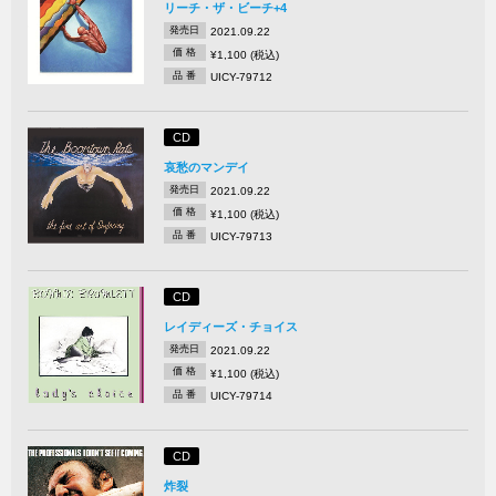
リーチ・ザ・ビーチ+4
発売日
2021.09.22
価 格
¥1,100 (税込)
品 番
UICY-79712
CD
哀愁のマンデイ
発売日
2021.09.22
価 格
¥1,100 (税込)
品 番
UICY-79713
CD
レイディーズ・チョイス
発売日
2021.09.22
価 格
¥1,100 (税込)
品 番
UICY-79714
CD
炸裂