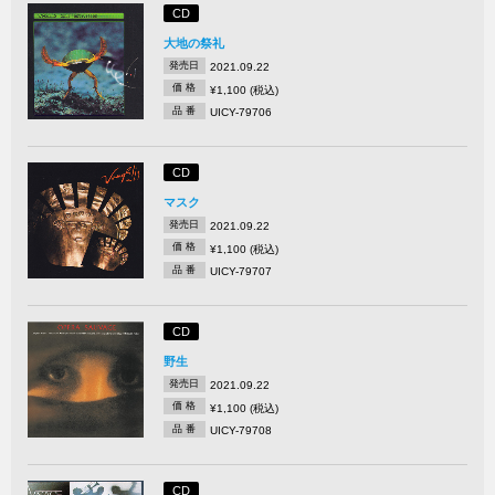
CD
大地の祭礼
発売日
2021.09.22
価 格
¥1,100 (税込)
品 番
UICY-79706
CD
マスク
発売日
2021.09.22
価 格
¥1,100 (税込)
品 番
UICY-79707
CD
野生
発売日
2021.09.22
価 格
¥1,100 (税込)
品 番
UICY-79708
CD