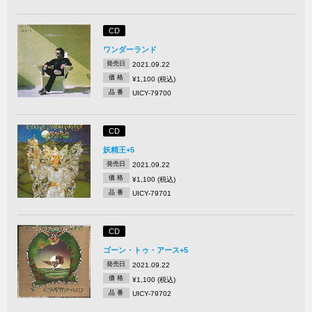
CD
ワンダーランド
発売日
2021.09.22
価 格
¥1,100 (税込)
品 番
UICY-79700
CD
妖精王+5
発売日
2021.09.22
価 格
¥1,100 (税込)
品 番
UICY-79701
CD
ゴーン・トゥ・アース+5
発売日
2021.09.22
価 格
¥1,100 (税込)
品 番
UICY-79702