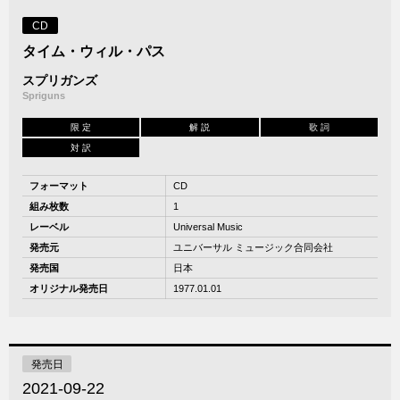
CD
タイム・ウィル・パス
スプリガンズ
Spriguns
限 定
解 説
歌 詞
対 訳
フォーマット
CD
組み枚数
1
レーベル
Universal Music
発売元
ユニバーサル ミュージック合同会社
発売国
日本
オリジナル発売日
1977.01.01
発売日
2021-09-22