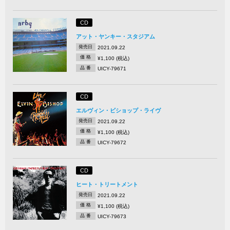
CD
アット・ヤンキー・スタジアム
発売日
2021.09.22
価 格
¥1,100 (税込)
品 番
UICY-79671
CD
エルヴィン・ビショップ・ライヴ
発売日
2021.09.22
価 格
¥1,100 (税込)
品 番
UICY-79672
CD
ヒート・トリートメント
発売日
2021.09.22
価 格
¥1,100 (税込)
品 番
UICY-79673