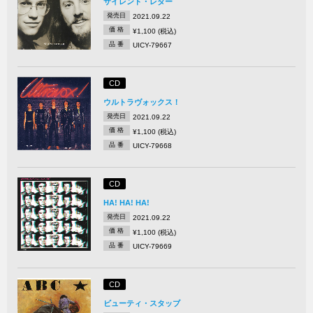
サイレント・レター
発売日
2021.09.22
価 格
¥1,100 (税込)
品 番
UICY-79667
CD
ウルトラヴォックス！
発売日
2021.09.22
価 格
¥1,100 (税込)
品 番
UICY-79668
CD
HA! HA! HA!
発売日
2021.09.22
価 格
¥1,100 (税込)
品 番
UICY-79669
CD
ビューティ・スタッブ