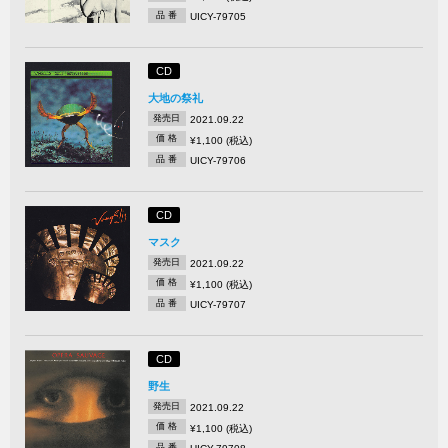
品 番
UICY-79705
CD
大地の祭礼
発売日
2021.09.22
価 格
¥1,100 (税込)
品 番
UICY-79706
CD
マスク
発売日
2021.09.22
価 格
¥1,100 (税込)
品 番
UICY-79707
CD
野生
発売日
2021.09.22
価 格
¥1,100 (税込)
品 番