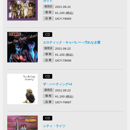
カット
発売日
2021.09.22
価 格
¥1,100 (税込)
品 番
UICY-79695
CD
エロティック・キャバレー～汚れなき愛
発売日
2021.09.22
価 格
¥1,100 (税込)
品 番
UICY-79696
CD
ザ・ハーティング+4
発売日
2021.09.22
価 格
¥1,100 (税込)
品 番
UICY-79697
CD
シティ・ライツ