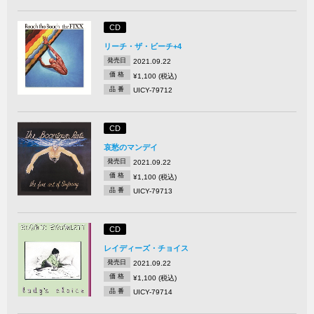
CD
リーチ・ザ・ビーチ+4
発売日
2021.09.22
価 格
¥1,100 (税込)
品 番
UICY-79712
CD
哀愁のマンデイ
発売日
2021.09.22
価 格
¥1,100 (税込)
品 番
UICY-79713
CD
レイディーズ・チョイス
発売日
2021.09.22
価 格
¥1,100 (税込)
品 番
UICY-79714