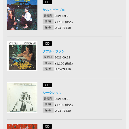
CD
サム・ピープル
発売日
2021.09.22
価 格
¥1,100 (税込)
品 番
UICY-79718
CD
ダブル・ファン
発売日
2021.09.22
価 格
¥1,100 (税込)
品 番
UICY-79719
CD
シークレッツ
発売日
2021.09.22
価 格
¥1,100 (税込)
品 番
UICY-79720
CD