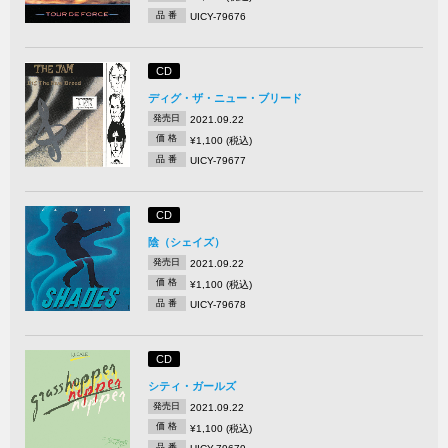
品 番
UICY-79676
CD
ディグ・ザ・ニュー・ブリード
発売日
2021.09.22
価 格
¥1,100 (税込)
品 番
UICY-79677
CD
陰（シェイズ）
発売日
2021.09.22
価 格
¥1,100 (税込)
品 番
UICY-79678
CD
シティ・ガールズ
発売日
2021.09.22
価 格
¥1,100 (税込)
品 番