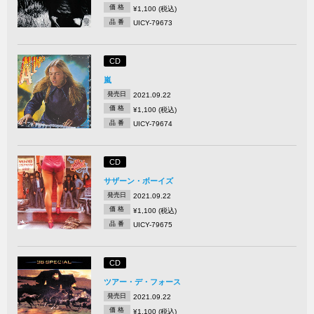
価 格
¥1,100 (税込)
品 番
UICY-79673
CD
嵐
発売日
2021.09.22
価 格
¥1,100 (税込)
品 番
UICY-79674
CD
サザーン・ボーイズ
発売日
2021.09.22
価 格
¥1,100 (税込)
品 番
UICY-79675
CD
ツアー・デ・フォース
発売日
2021.09.22
価 格
¥1,100 (税込)