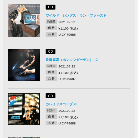
CD
ワイルド・シングス・ラン・ファースト
発売日
2021.09.22
価 格
¥1,100 (税込)
品 番
UICY-79686
CD
香港庭園（ホンコンガーデン） +2
発売日
2021.09.22
価 格
¥1,100 (税込)
品 番
UICY-79687
CD
カレイドスコープ +9
発売日
2021.09.22
価 格
¥1,100 (税込)
品 番
UICY-79688