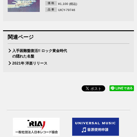
価 格
¥1,100 (税込)
品 番
UICY-79746
関連ページ
入手困難盤復活!! ロック黄金時代
の隠れた名盤
2021年 洋楽リリース