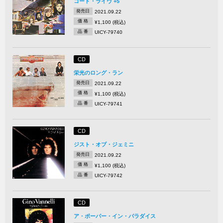
コート・ライヴ +5
発売日
2021.09.22
価 格
¥1,100 (税込)
品 番
UICY-79740
CD
栄光のロング・ラン
発売日
2021.09.22
価 格
¥1,100 (税込)
品 番
UICY-79741
CD
ジスト・オブ・ジェミニ
発売日
2021.09.22
価 格
¥1,100 (税込)
品 番
UICY-79742
CD
ア・ポーパー・イン・パラダイス