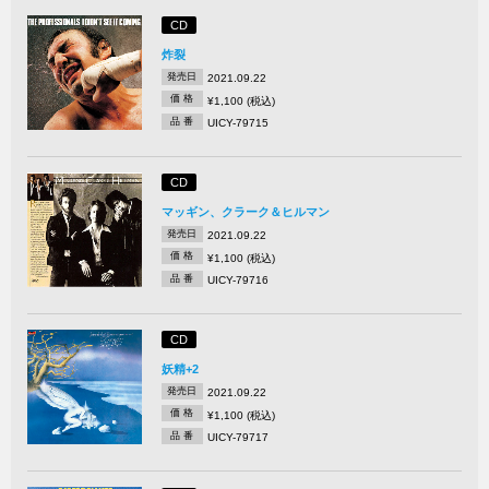
CD
炸裂
発売日
2021.09.22
価 格
¥1,100 (税込)
品 番
UICY-79715
CD
マッギン、クラーク＆ヒルマン
発売日
2021.09.22
価 格
¥1,100 (税込)
品 番
UICY-79716
CD
妖精+2
発売日
2021.09.22
価 格
¥1,100 (税込)
品 番
UICY-79717