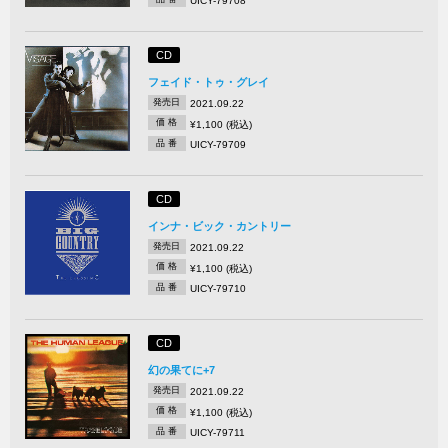
UICY-79708
CD
フェイド・トゥ・グレイ
発売日
2021.09.22
価 格
¥1,100 (税込)
品 番
UICY-79709
CD
インナ・ビック・カントリー
発売日
2021.09.22
価 格
¥1,100 (税込)
品 番
UICY-79710
CD
幻の果てに+7
発売日
2021.09.22
価 格
¥1,100 (税込)
品 番
UICY-79711