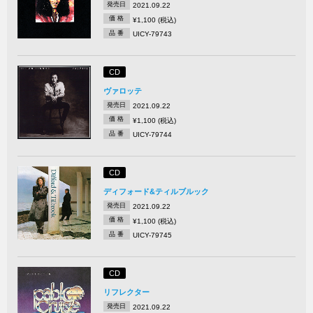
発売日
2021.09.22
価 格
¥1,100 (税込)
品 番
UICY-79743
CD
ヴァロッテ
発売日
2021.09.22
価 格
¥1,100 (税込)
品 番
UICY-79744
CD
ディフォード&ティルブルック
発売日
2021.09.22
価 格
¥1,100 (税込)
品 番
UICY-79745
CD
リフレクター
発売日
2021.09.22