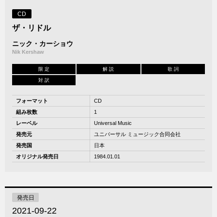
CD
ザ・リドル
ニック・カーショウ
Nik Kershaw
限 定
解 説
歌 詞
対 訳
フォーマット
CD
組み枚数
1
レーベル
Universal Music
発売元
ユニバーサル ミュージック合同会社
発売国
日本
オリジナル発売日
1984.01.01
発売日
2021-09-22