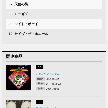
07. 天使の街
08. ローゼズ
09. ワイド・ボーイ
10. セイヴ・ザ・ホエール
関連商品
CD
シャンペン・ジャム
発売日
2021.09.22
価 格
¥1,100 (税込)
品 番
UICY-79666
CD