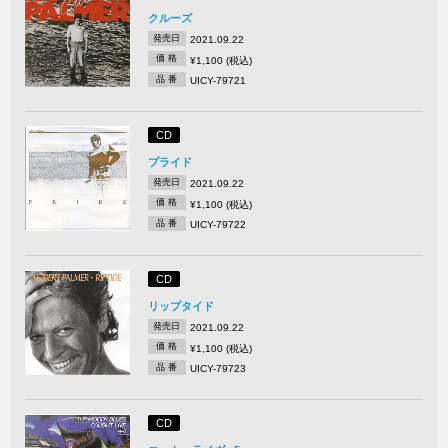
クルーズ
発売日
2021.09.22
価 格
¥1,100 (税込)
品 番
UICY-79721
CD
プライド
発売日
2021.09.22
価 格
¥1,100 (税込)
品 番
UICY-79722
CD
リップタイド
発売日
2021.09.22
価 格
¥1,100 (税込)
品 番
UICY-79723
CD