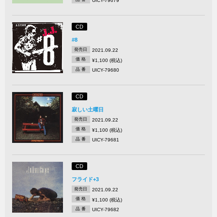
UICY-79679
CD
#8
発売日
2021.09.22
価 格
¥1,100 (税込)
品 番
UICY-79680
CD
寂しい土曜日
発売日
2021.09.22
価 格
¥1,100 (税込)
品 番
UICY-79681
CD
フライド+3
発売日
2021.09.22
価 格
¥1,100 (税込)
品 番
UICY-79682