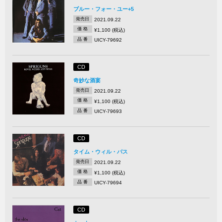
ブルー・フォー・ユー+5
発売日
2021.09.22
価 格
¥1,100 (税込)
品 番
UICY-79692
CD
奇妙な酒宴
発売日
2021.09.22
価 格
¥1,100 (税込)
品 番
UICY-79693
CD
タイム・ウィル・パス
発売日
2021.09.22
価 格
¥1,100 (税込)
品 番
UICY-79694
CD