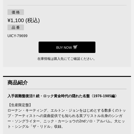
価 格
¥1,100 (税込)
品 番
UICY-79699
BUY NOW
在庫情報は購入先にてご確認ください。
商品紹介
入手困難盤復活!! 続・ロック黄金時代の隠れた名盤〈1976-1985編〉
【生産限定盤】
ローナン・キーティング、エルトン・ジョンをはじめとする数多くのトッ
プ・アーティストへの楽曲提供でも知られる英ブリストル出身のシンガ
ー・ソングライター、ニック・カーショウの2ndソロ・アルバム。大ヒッ
ト・シングル「ザ・リドル」収録。