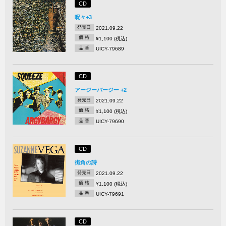
CD
呪々+3
発売日
2021.09.22
価 格
¥1,100 (税込)
品 番
UICY-79689
CD
アージーバージー +2
発売日
2021.09.22
価 格
¥1,100 (税込)
品 番
UICY-79690
CD
街角の詩
発売日
2021.09.22
価 格
¥1,100 (税込)
品 番
UICY-79691
CD