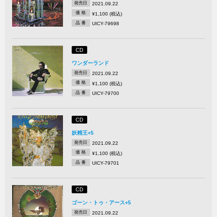
発売日
2021.09.22
価 格
¥1,100 (税込)
品 番
UICY-79698
CD
ワンダーランド
発売日
2021.09.22
価 格
¥1,100 (税込)
品 番
UICY-79700
CD
妖精王+5
発売日
2021.09.22
価 格
¥1,100 (税込)
品 番
UICY-79701
CD
ゴーン・トゥ・アース+5
発売日
2021.09.22