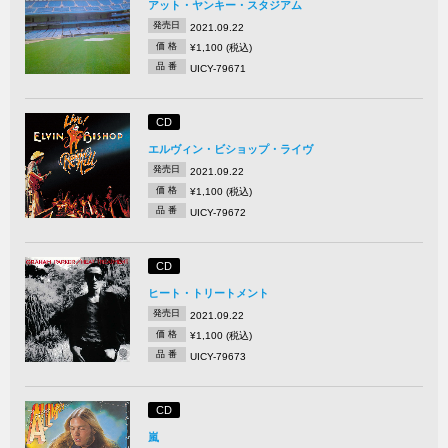
アット・ヤンキー・スタジアム
発売日
2021.09.22
価 格
¥1,100 (税込)
品 番
UICY-79671
CD
エルヴィン・ビショップ・ライヴ
発売日
2021.09.22
価 格
¥1,100 (税込)
品 番
UICY-79672
CD
ヒート・トリートメント
発売日
2021.09.22
価 格
¥1,100 (税込)
品 番
UICY-79673
CD
嵐