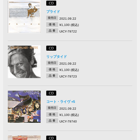
CD
プライド
発売日
2021.09.22
価 格
¥1,100 (税込)
品 番
UICY-79722
CD
リップタイド
発売日
2021.09.22
価 格
¥1,100 (税込)
品 番
UICY-79723
CD
コート・ライヴ +5
発売日
2021.09.22
価 格
¥1,100 (税込)
品 番
UICY-79740
CD