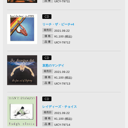
品 番
UICY-79711
CD
リーチ・ザ・ビーチ+4
発売日
2021.09.22
価 格
¥1,100 (税込)
品 番
UICY-79712
CD
哀愁のマンデイ
発売日
2021.09.22
価 格
¥1,100 (税込)
品 番
UICY-79713
CD
レイディーズ・チョイス
発売日
2021.09.22
価 格
¥1,100 (税込)
品 番
UICY-79714