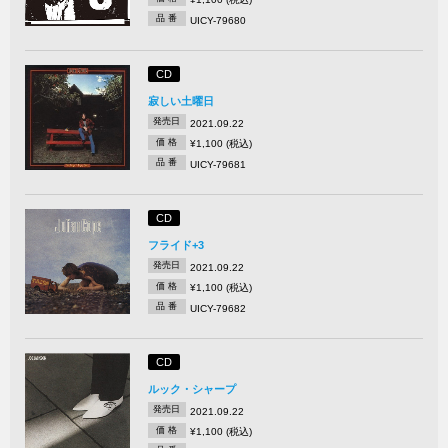
品 番
UICY-79680
CD
寂しい土曜日
発売日
2021.09.22
価 格
¥1,100 (税込)
品 番
UICY-79681
CD
フライド+3
発売日
2021.09.22
価 格
¥1,100 (税込)
品 番
UICY-79682
CD
ルック・シャープ
発売日
2021.09.22
価 格
¥1,100 (税込)