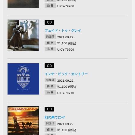
品 番
UICY-79708
CD
フェイド・トゥ・グレイ
発売日
2021.09.22
価 格
¥1,100 (税込)
品 番
UICY-79709
CD
インナ・ビック・カントリー
発売日
2021.09.22
価 格
¥1,100 (税込)
品 番
UICY-79710
CD
幻の果てに+7
発売日
2021.09.22
価 格
¥1,100 (税込)