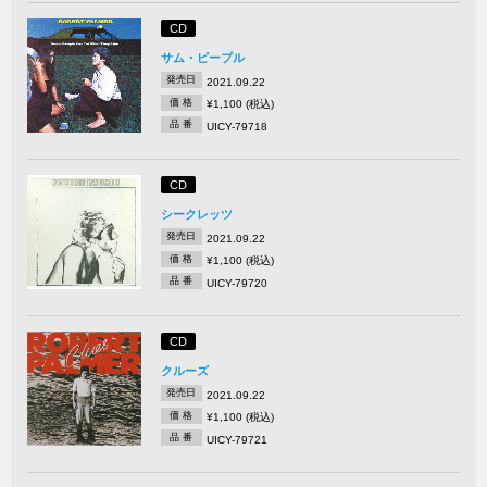
CD
サム・ピープル
発売日
2021.09.22
価 格
¥1,100 (税込)
品 番
UICY-79718
CD
シークレッツ
発売日
2021.09.22
価 格
¥1,100 (税込)
品 番
UICY-79720
CD
クルーズ
発売日
2021.09.22
価 格
¥1,100 (税込)
品 番
UICY-79721