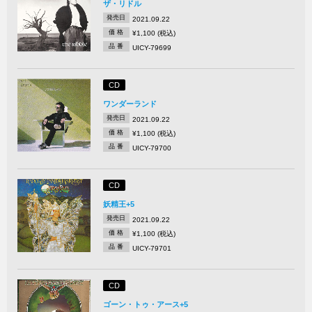
ザ・リドル
発売日
2021.09.22
価 格
¥1,100 (税込)
品 番
UICY-79699
CD
ワンダーランド
発売日
2021.09.22
価 格
¥1,100 (税込)
品 番
UICY-79700
CD
妖精王+5
発売日
2021.09.22
価 格
¥1,100 (税込)
品 番
UICY-79701
CD
ゴーン・トゥ・アース+5