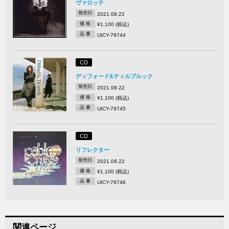
ヴァロッテ
発売日
2021.09.22
価 格
¥1,100 (税込)
品 番
UICY-79744
CD
ディフォード&ティルブルック
発売日
2021.09.22
価 格
¥1,100 (税込)
品 番
UICY-79745
CD
リフレクター
発売日
2021.09.22
価 格
¥1,100 (税込)
品 番
UICY-79746
関連ページ