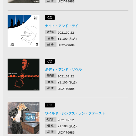
品 番
UICY-79683
CD
ナイト・アンド・デイ
発売日
2021.09.22
価 格
¥1,100 (税込)
品 番
UICY-79684
CD
ボディ・アンド・ソウル
発売日
2021.09.22
価 格
¥1,100 (税込)
品 番
UICY-79685
CD
ワイルド・シングス・ラン・ファースト
発売日
2021.09.22
価 格
¥1,100 (税込)
品 番
UICY-79686