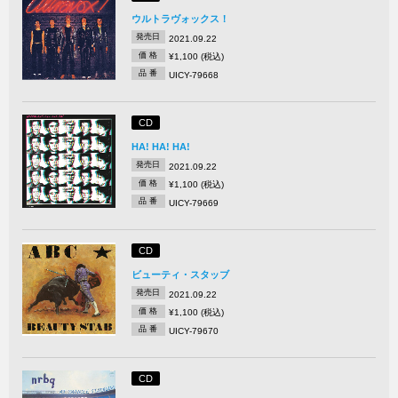
ウルトラヴォックス！
発売日
2021.09.22
価 格
¥1,100 (税込)
品 番
UICY-79668
CD
HA! HA! HA!
発売日
2021.09.22
価 格
¥1,100 (税込)
品 番
UICY-79669
CD
ビューティ・スタッブ
発売日
2021.09.22
価 格
¥1,100 (税込)
品 番
UICY-79670
CD