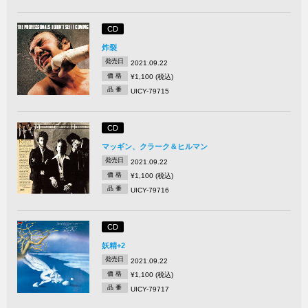
CD
炸裂
発売日
2021.09.22
価 格
¥1,100 (税込)
品 番
UICY-79715
CD
マッギン、クラーク＆ヒルマン
発売日
2021.09.22
価 格
¥1,100 (税込)
品 番
UICY-79716
CD
妖精+2
発売日
2021.09.22
価 格
¥1,100 (税込)
品 番
UICY-79717