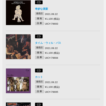
CD
奇妙な酒宴
発売日
2021.09.22
価 格
¥1,100 (税込)
品 番
UICY-79693
CD
タイム・ウィル・パス
発売日
2021.09.22
価 格
¥1,100 (税込)
品 番
UICY-79694
CD
カット
発売日
2021.09.22
価 格
¥1,100 (税込)
品 番
UICY-79695
CD