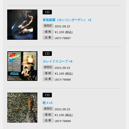
CD
香港庭園（ホンコンガーデン） +2
発売日
2021.09.22
価 格
¥1,100 (税込)
品 番
UICY-79687
CD
カレイドスコープ +9
発売日
2021.09.22
価 格
¥1,100 (税込)
品 番
UICY-79688
CD
呪々+3
発売日
2021.09.22
価 格
¥1,100 (税込)
品 番
UICY-79689