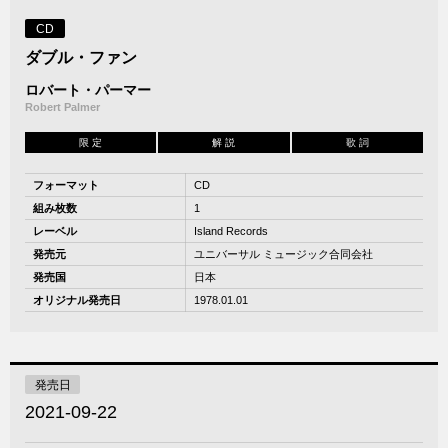
CD
ダブル・ファン
ロバート・パーマー
Robert Palmer
限 定
解 説
歌 詞
フォーマット
CD
組み枚数
1
レーベル
Island Records
発売元
ユニバーサル ミュージック合同会社
発売国
日本
オリジナル発売日
1978.01.01
発売日
2021-09-22