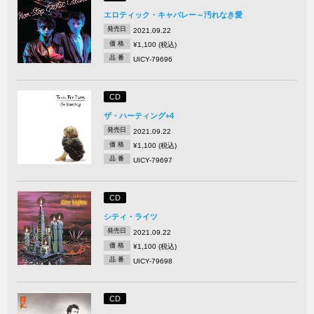
エロティック・キャバレー～汚れなき愛
発売日
2021.09.22
価 格
¥1,100 (税込)
品 番
UICY-79696
CD
ザ・ハーティング+4
発売日
2021.09.22
価 格
¥1,100 (税込)
品 番
UICY-79697
CD
シティ・ライツ
発売日
2021.09.22
価 格
¥1,100 (税込)
品 番
UICY-79698
CD