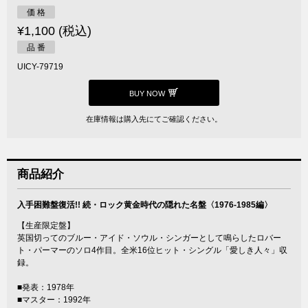
価 格
¥1,100 (税込)
品 番
UICY-79719
BUY NOW
在庫情報は購入先にてご確認ください。
商品紹介
入手困難盤復活!! 続・ロック黄金時代の隠れた名盤〈1976-1985編〉
【生産限定盤】
英国切ってのブルー・アイド・ソウル・シンガーとして鳴らしたロバー
ト・パーマーのソロ4作目。全米16位ヒット・シングル「愛しき人々」収
録。
■発表：1978年
■マスター：1992年