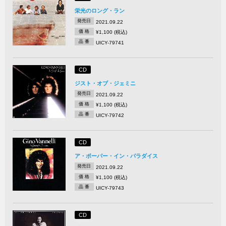
栄光のロング・ラン
発売日
2021.09.22
価 格
¥1,100 (税込)
品 番
UICY-79741
CD
ジスト・オブ・ジェミニ
発売日
2021.09.22
価 格
¥1,100 (税込)
品 番
UICY-79742
CD
ア・ポーパー・イン・パラダイス
発売日
2021.09.22
価 格
¥1,100 (税込)
品 番
UICY-79743
CD