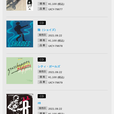
価 格
¥1,100 (税込)
品 番
UICY-79677
CD
陰（シェイズ）
発売日
2021.09.22
価 格
¥1,100 (税込)
品 番
UICY-79678
CD
シティ・ガールズ
発売日
2021.09.22
価 格
¥1,100 (税込)
品 番
UICY-79679
CD
#8
発売日
2021.09.22
価 格
¥1,100 (税込)