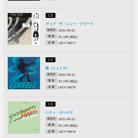
CD
ディグ・ザ・ニュー・ブリード
発売日
2021.09.22
価 格
¥1,100 (税込)
品 番
UICY-79677
CD
陰（シェイズ）
発売日
2021.09.22
価 格
¥1,100 (税込)
品 番
UICY-79678
CD
シティ・ガールズ
発売日
2021.09.22
価 格
¥1,100 (税込)
品 番
UICY-79679