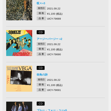
呪々+3
発売日
2021.09.22
価 格
¥1,100 (税込)
品 番
UICY-79689
CD
アージーバージー +2
発売日
2021.09.22
価 格
¥1,100 (税込)
品 番
UICY-79690
CD
街角の詩
発売日
2021.09.22
価 格
¥1,100 (税込)
品 番
UICY-79691
CD
ブルー・フォー・ユー+5