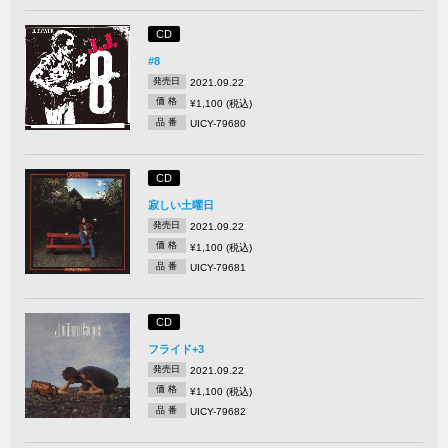
CD
#8
発売日
2021.09.22
価 格
¥1,100 (税込)
品 番
UICY-79680
CD
寂しい土曜日
発売日
2021.09.22
価 格
¥1,100 (税込)
品 番
UICY-79681
CD
フライド+3
発売日
2021.09.22
価 格
¥1,100 (税込)
品 番
UICY-79682