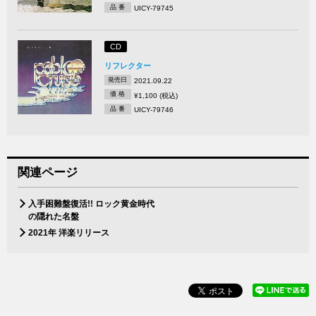
品 番
UICY-79745
CD
リフレクター
発売日
2021.09.22
価 格
¥1,100 (税込)
品 番
UICY-79746
関連ページ
入手困難盤復活!! ロック黄金時代
の隠れた名盤
2021年 洋楽リリース