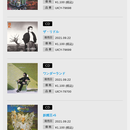
価 格
¥1,100 (税込)
品 番
UICY-79698
CD
ザ・リドル
発売日
2021.09.22
価 格
¥1,100 (税込)
品 番
UICY-79699
CD
ワンダーランド
発売日
2021.09.22
価 格
¥1,100 (税込)
品 番
UICY-79700
CD
妖精王+5
発売日
2021.09.22
価 格
¥1,100 (税込)