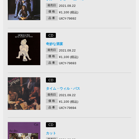
発売日
2021.09.22
価 格
¥1,100 (税込)
品 番
UICY-79692
CD
奇妙な酒宴
発売日
2021.09.22
価 格
¥1,100 (税込)
品 番
UICY-79693
CD
タイム・ウィル・パス
発売日
2021.09.22
価 格
¥1,100 (税込)
品 番
UICY-79694
CD
カット