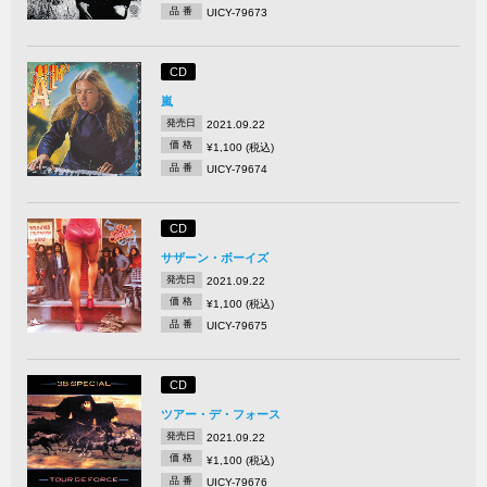
品 番
UICY-79673
CD
嵐
発売日
2021.09.22
価 格
¥1,100 (税込)
品 番
UICY-79674
CD
サザーン・ボーイズ
発売日
2021.09.22
価 格
¥1,100 (税込)
品 番
UICY-79675
CD
ツアー・デ・フォース
発売日
2021.09.22
価 格
¥1,100 (税込)
品 番
UICY-79676