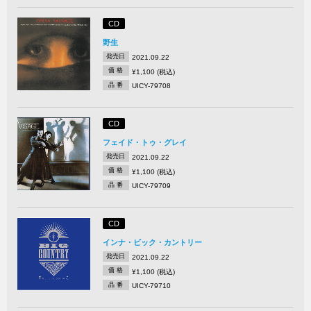
CD
野生
発売日
2021.09.22
価 格
¥1,100 (税込)
品 番
UICY-79708
CD
フェイド・トゥ・グレイ
発売日
2021.09.22
価 格
¥1,100 (税込)
品 番
UICY-79709
CD
インナ・ビック・カントリー
発売日
2021.09.22
価 格
¥1,100 (税込)
品 番
UICY-79710