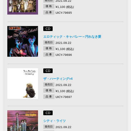
発売日
2021.09.22
価 格
¥1,100 (税込)
品 番
UICY-79695
CD
エロティック・キャバレー～汚れなき愛
発売日
2021.09.22
価 格
¥1,100 (税込)
品 番
UICY-79696
CD
ザ・ハーティング+4
発売日
2021.09.22
価 格
¥1,100 (税込)
品 番
UICY-79697
CD
シティ・ライツ
発売日
2021.09.22