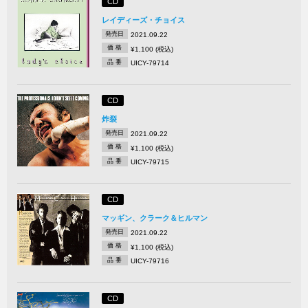
CD
レイディーズ・チョイス
発売日
2021.09.22
価 格
¥1,100 (税込)
品 番
UICY-79714
CD
炸裂
発売日
2021.09.22
価 格
¥1,100 (税込)
品 番
UICY-79715
CD
マッギン、クラーク＆ヒルマン
発売日
2021.09.22
価 格
¥1,100 (税込)
品 番
UICY-79716
CD