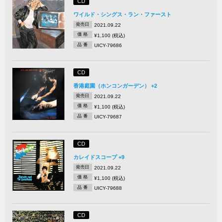
CD
ワイルド・シングス・ラン・ファースト
発売日
2021.09.22
価 格
¥1,100 (税込)
品 番
UICY-79686
CD
香港庭園（ホンコンガーデン） +2
発売日
2021.09.22
価 格
¥1,100 (税込)
品 番
UICY-79687
CD
カレイドスコープ +9
発売日
2021.09.22
価 格
¥1,100 (税込)
品 番
UICY-79688
CD