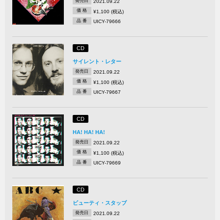
発売日
2021.09.22
価 格
¥1,100 (税込)
品 番
UICY-79666
CD
サイレント・レター
発売日
2021.09.22
価 格
¥1,100 (税込)
品 番
UICY-79667
CD
HA! HA! HA!
発売日
2021.09.22
価 格
¥1,100 (税込)
品 番
UICY-79669
CD
ビューティ・スタッブ
発売日
2021.09.22