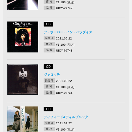
価 格
¥1,100 (税込)
品 番
UICY-79742
CD
ア・ポーパー・イン・パラダイス
発売日
2021.09.22
価 格
¥1,100 (税込)
品 番
UICY-79743
CD
ヴァロッテ
発売日
2021.09.22
価 格
¥1,100 (税込)
品 番
UICY-79744
CD
ディフォード&ティルブルック
発売日
2021.09.22
価 格
¥1,100 (税込)