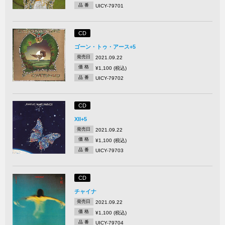
品 番
UICY-79701
CD
ゴーン・トゥ・アース+5
発売日
2021.09.22
価 格
¥1,100 (税込)
品 番
UICY-79702
CD
XII+5
発売日
2021.09.22
価 格
¥1,100 (税込)
品 番
UICY-79703
CD
チャイナ
発売日
2021.09.22
価 格
¥1,100 (税込)
品 番
UICY-79704