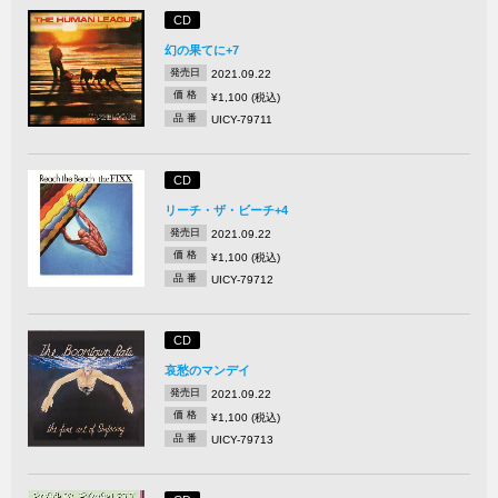
CD
幻の果てに+7
発売日
2021.09.22
価 格
¥1,100 (税込)
品 番
UICY-79711
CD
リーチ・ザ・ビーチ+4
発売日
2021.09.22
価 格
¥1,100 (税込)
品 番
UICY-79712
CD
哀愁のマンデイ
発売日
2021.09.22
価 格
¥1,100 (税込)
品 番
UICY-79713