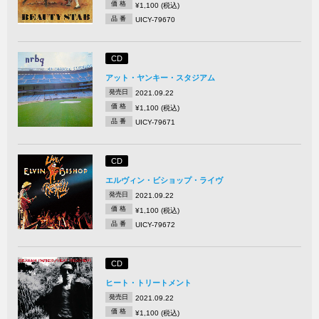
価 格
¥1,100 (税込)
品 番
UICY-79670
CD
アット・ヤンキー・スタジアム
発売日
2021.09.22
価 格
¥1,100 (税込)
品 番
UICY-79671
CD
エルヴィン・ビショップ・ライヴ
発売日
2021.09.22
価 格
¥1,100 (税込)
品 番
UICY-79672
CD
ヒート・トリートメント
発売日
2021.09.22
価 格
¥1,100 (税込)