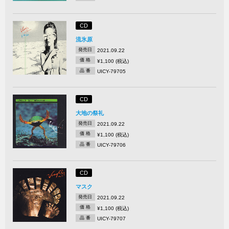
CD
流氷原
発売日
2021.09.22
価 格
¥1,100 (税込)
品 番
UICY-79705
CD
大地の祭礼
発売日
2021.09.22
価 格
¥1,100 (税込)
品 番
UICY-79706
CD
マスク
発売日
2021.09.22
価 格
¥1,100 (税込)
品 番
UICY-79707