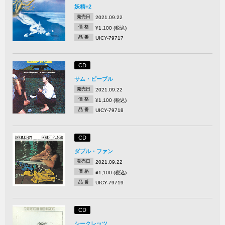
妖精+2
発売日
2021.09.22
価 格
¥1,100 (税込)
品 番
UICY-79717
CD
サム・ピープル
発売日
2021.09.22
価 格
¥1,100 (税込)
品 番
UICY-79718
CD
ダブル・ファン
発売日
2021.09.22
価 格
¥1,100 (税込)
品 番
UICY-79719
CD
シークレッツ