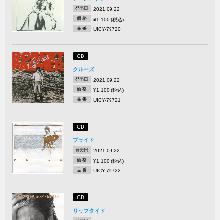
発売日
2021.09.22
価 格
¥1,100 (税込)
品 番
UICY-79720
CD
クルーズ
発売日
2021.09.22
価 格
¥1,100 (税込)
品 番
UICY-79721
CD
プライド
発売日
2021.09.22
価 格
¥1,100 (税込)
品 番
UICY-79722
CD
リップタイド