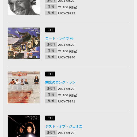
発売日
2021.09.22
価 格
¥1,100 (税込)
品 番
UICY-79723
CD
コート・ライヴ +5
発売日
2021.09.22
価 格
¥1,100 (税込)
品 番
UICY-79740
CD
栄光のロング・ラン
発売日
2021.09.22
価 格
¥1,100 (税込)
品 番
UICY-79741
CD
ジスト・オブ・ジェミニ
発売日
2021.09.22