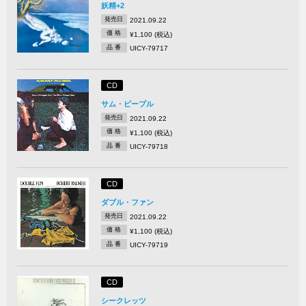
妖精+2
発売日
2021.09.22
価 格
¥1,100 (税込)
品 番
UICY-79717
CD
サム・ピープル
発売日
2021.09.22
価 格
¥1,100 (税込)
品 番
UICY-79718
CD
ダブル・ファン
発売日
2021.09.22
価 格
¥1,100 (税込)
品 番
UICY-79719
CD
シークレッツ