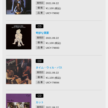
発売日
2021.09.22
価 格
¥1,100 (税込)
品 番
UICY-79692
CD
奇妙な酒宴
発売日
2021.09.22
価 格
¥1,100 (税込)
品 番
UICY-79693
CD
タイム・ウィル・パス
発売日
2021.09.22
価 格
¥1,100 (税込)
品 番
UICY-79694
CD
カット
発売日
2021.09.22