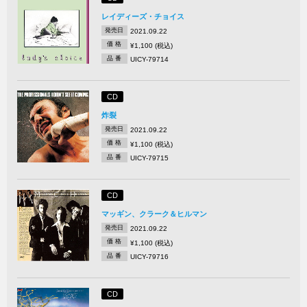
レイディーズ・チョイス
発売日
2021.09.22
価 格
¥1,100 (税込)
品 番
UICY-79714
CD
炸裂
発売日
2021.09.22
価 格
¥1,100 (税込)
品 番
UICY-79715
CD
マッギン、クラーク＆ヒルマン
発売日
2021.09.22
価 格
¥1,100 (税込)
品 番
UICY-79716
CD