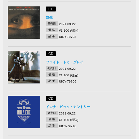
CD
野生
発売日
2021.09.22
価 格
¥1,100 (税込)
品 番
UICY-79708
CD
フェイド・トゥ・グレイ
発売日
2021.09.22
価 格
¥1,100 (税込)
品 番
UICY-79709
CD
インナ・ビック・カントリー
発売日
2021.09.22
価 格
¥1,100 (税込)
品 番
UICY-79710