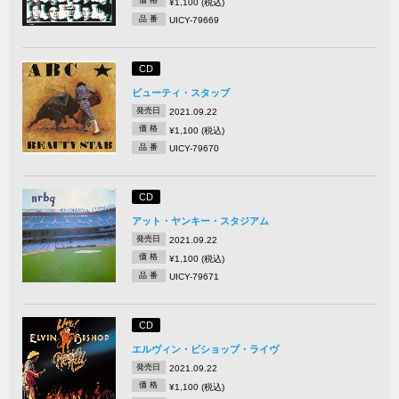
価 格
¥1,100 (税込)
品 番
UICY-79669
CD
ビューティ・スタッブ
発売日
2021.09.22
価 格
¥1,100 (税込)
品 番
UICY-79670
CD
アット・ヤンキー・スタジアム
発売日
2021.09.22
価 格
¥1,100 (税込)
品 番
UICY-79671
CD
エルヴィン・ビショップ・ライヴ
発売日
2021.09.22
価 格
¥1,100 (税込)