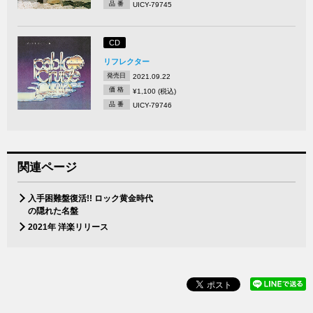
品 番
UICY-79745
CD
リフレクター
発売日
2021.09.22
価 格
¥1,100 (税込)
品 番
UICY-79746
関連ページ
入手困難盤復活!! ロック黄金時代
の隠れた名盤
2021年 洋楽リリース