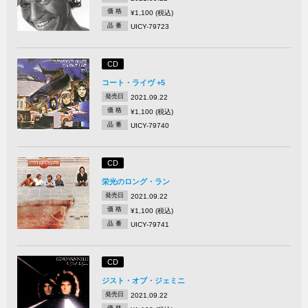
価 格
¥1,100 (税込)
品 番
UICY-79723
CD
コート・ライヴ +5
発売日
2021.09.22
価 格
¥1,100 (税込)
品 番
UICY-79740
CD
栄光のロング・ラン
発売日
2021.09.22
価 格
¥1,100 (税込)
品 番
UICY-79741
CD
ジスト・オブ・ジェミニ
発売日
2021.09.22