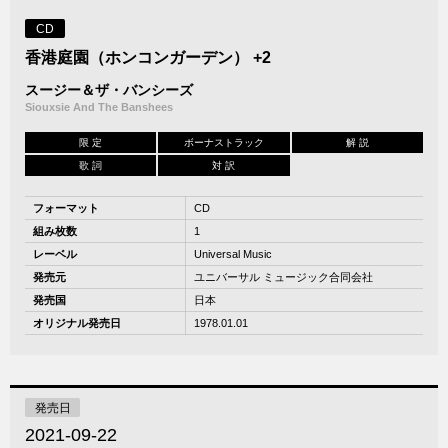
CD
香港庭園（ホンコンガーデン） +2
スージー＆ザ・バンシーズ
Siouxsie And The Banshees
限 定
ボーナストラック
解 説
歌 詞
対 訳
フォーマット
CD
組み枚数
1
レーベル
Universal Music
発売元
ユニバーサル ミュージック合同会社
発売国
日本
オリジナル発売日
1978.01.01
発売日
2021-09-22