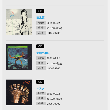
CD
流氷原
発売日
2021.09.22
価 格
¥1,100 (税込)
品 番
UICY-79705
CD
大地の祭礼
発売日
2021.09.22
価 格
¥1,100 (税込)
品 番
UICY-79706
CD
マスク
発売日
2021.09.22
価 格
¥1,100 (税込)
品 番
UICY-79707