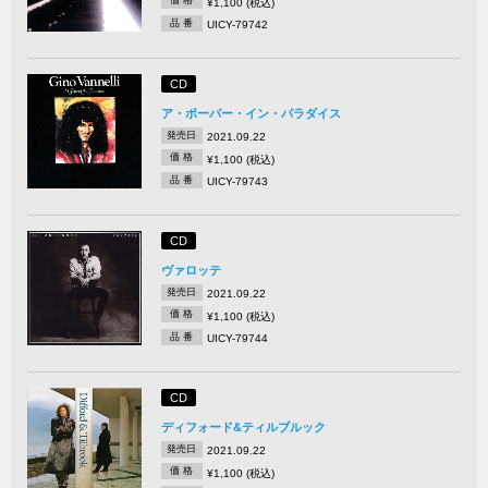
価 格
¥1,100 (税込)
品 番
UICY-79742
CD
ア・ポーパー・イン・パラダイス
発売日
2021.09.22
価 格
¥1,100 (税込)
品 番
UICY-79743
CD
ヴァロッテ
発売日
2021.09.22
価 格
¥1,100 (税込)
品 番
UICY-79744
CD
ディフォード&ティルブルック
発売日
2021.09.22
価 格
¥1,100 (税込)