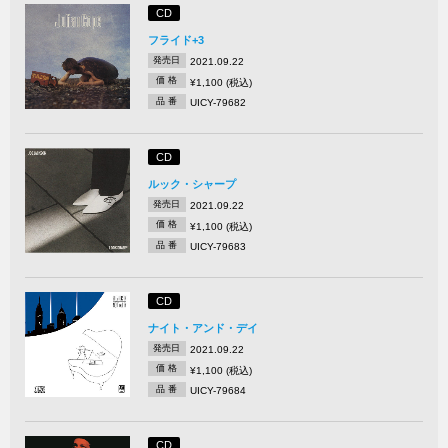
CD
フライド+3
発売日
2021.09.22
価 格
¥1,100 (税込)
品 番
UICY-79682
CD
ルック・シャープ
発売日
2021.09.22
価 格
¥1,100 (税込)
品 番
UICY-79683
CD
ナイト・アンド・デイ
発売日
2021.09.22
価 格
¥1,100 (税込)
品 番
UICY-79684
CD