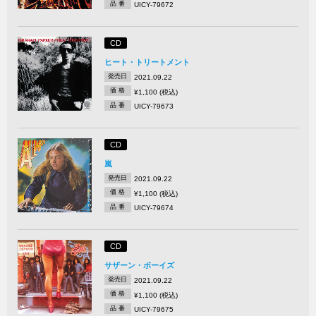
品 番
UICY-79672
CD
ヒート・トリートメント
発売日
2021.09.22
価 格
¥1,100 (税込)
品 番
UICY-79673
CD
嵐
発売日
2021.09.22
価 格
¥1,100 (税込)
品 番
UICY-79674
CD
サザーン・ボーイズ
発売日
2021.09.22
価 格
¥1,100 (税込)
品 番
UICY-79675