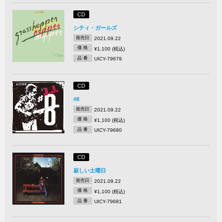
CD
シティ・ガールズ
発売日
2021.09.22
価 格
¥1,100 (税込)
品 番
UICY-79679
CD
#8
発売日
2021.09.22
価 格
¥1,100 (税込)
品 番
UICY-79680
CD
寂しい土曜日
発売日
2021.09.22
価 格
¥1,100 (税込)
品 番
UICY-79681