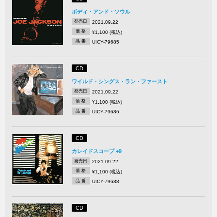
ボディ・アンド・ソウル
発売日
2021.09.22
価 格
¥1,100 (税込)
品 番
UICY-79685
CD
ワイルド・シングス・ラン・ファースト
発売日
2021.09.22
価 格
¥1,100 (税込)
品 番
UICY-79686
CD
カレイドスコープ +9
発売日
2021.09.22
価 格
¥1,100 (税込)
品 番
UICY-79688
CD