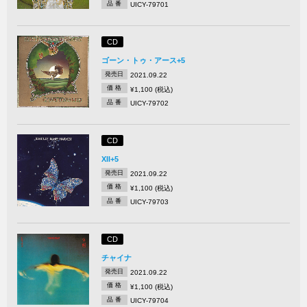
品 番
UICY-79701
CD
ゴーン・トゥ・アース+5
発売日
2021.09.22
価 格
¥1,100 (税込)
品 番
UICY-79702
CD
XII+5
発売日
2021.09.22
価 格
¥1,100 (税込)
品 番
UICY-79703
CD
チャイナ
発売日
2021.09.22
価 格
¥1,100 (税込)
品 番
UICY-79704