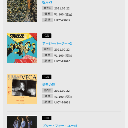
呪々+3
発売日
2021.09.22
価 格
¥1,100 (税込)
品 番
UICY-79689
CD
アージーバージー +2
発売日
2021.09.22
価 格
¥1,100 (税込)
品 番
UICY-79690
CD
街角の詩
発売日
2021.09.22
価 格
¥1,100 (税込)
品 番
UICY-79691
CD
ブルー・フォー・ユー+5