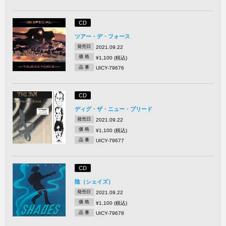
CD
ツアー・デ・フォース
発売日
2021.09.22
価 格
¥1,100 (税込)
品 番
UICY-79676
CD
ディグ・ザ・ニュー・ブリード
発売日
2021.09.22
価 格
¥1,100 (税込)
品 番
UICY-79677
CD
陰（シェイズ）
発売日
2021.09.22
価 格
¥1,100 (税込)
品 番
UICY-79678