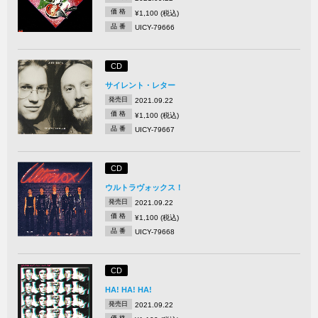
価 格
¥1,100 (税込)
品 番
UICY-79666
CD
サイレント・レター
発売日
2021.09.22
価 格
¥1,100 (税込)
品 番
UICY-79667
CD
ウルトラヴォックス！
発売日
2021.09.22
価 格
¥1,100 (税込)
品 番
UICY-79668
CD
HA! HA! HA!
発売日
2021.09.22