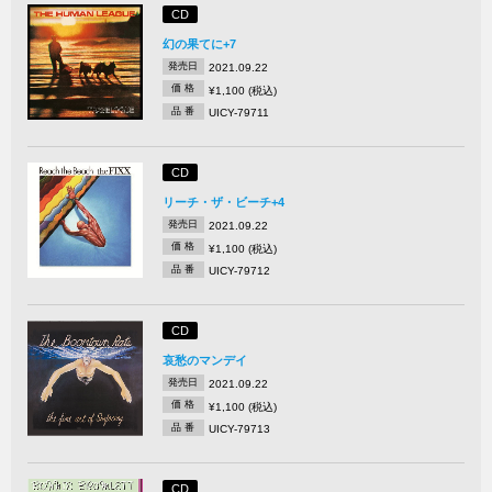
CD
幻の果てに+7
発売日
2021.09.22
価 格
¥1,100 (税込)
品 番
UICY-79711
CD
リーチ・ザ・ビーチ+4
発売日
2021.09.22
価 格
¥1,100 (税込)
品 番
UICY-79712
CD
哀愁のマンデイ
発売日
2021.09.22
価 格
¥1,100 (税込)
品 番
UICY-79713
CD