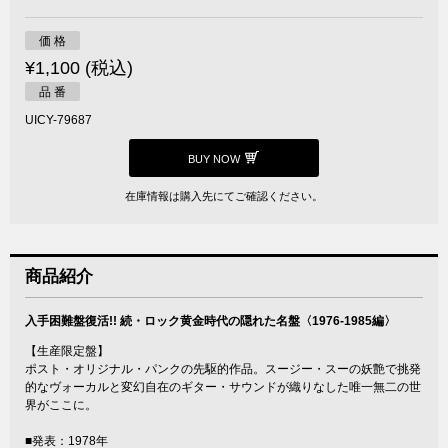
価 格
¥1,100 (税込)
品 番
UICY-79687
BUY NOW
在庫情報は購入先にてご確認ください。
商品紹介
入手困難盤復活!! 続・ロック黄金時代の隠れた名盤〈1976-1985編〉
【生産限定盤】
ポスト・オリジナル・パンクの先駆的作品。スージー・スーの妖艶で挑発
的なヴォーカルと変幻自在のギター・サウンドが織りなした唯一無二の世
界がここに。
■発表：1978年