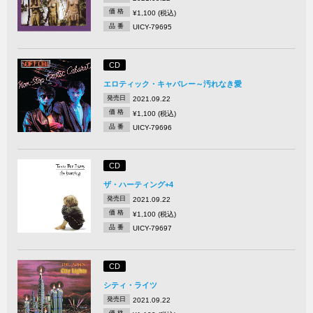
価 格
¥1,100 (税込)
品 番
UICY-79695
CD
エロティック・キャバレー～汚れなき愛
発売日
2021.09.22
価 格
¥1,100 (税込)
品 番
UICY-79696
CD
ザ・ハーティング+4
発売日
2021.09.22
価 格
¥1,100 (税込)
品 番
UICY-79697
CD
シティ・ライツ
発売日
2021.09.22