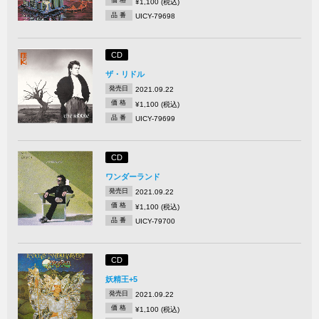
価 格
¥1,100 (税込)
品 番
UICY-79698
CD
ザ・リドル
発売日
2021.09.22
価 格
¥1,100 (税込)
品 番
UICY-79699
CD
ワンダーランド
発売日
2021.09.22
価 格
¥1,100 (税込)
品 番
UICY-79700
CD
妖精王+5
発売日
2021.09.22
価 格
¥1,100 (税込)