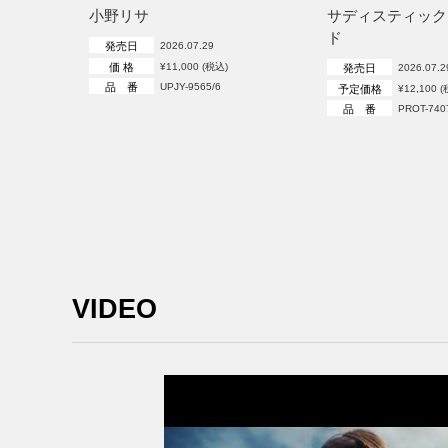
小野リサ
サディスティック
ド
発売日
2026.07.29
価 格
¥11,000 (税込)
発売日
2026.07.2
品 番
UPJY-9565/6
予定価格
¥12,100 
品 番
PROT-740
VIDEO