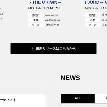
～THE ORIGIN～
FJORD～ 
Mrs. GREEN APPLE
Mrs. GREEN
7
税込)
発売日
発売日
2026.07.08
2026
58
価 格
価 格
¥6,600 (税込)
¥6,
品 番
品 番
UPXH-20156
UPX
最新リリースはこちらから
NEWS
ALL
アーティスト