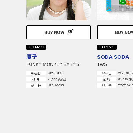
ーヴメン
BUY NOW
BUY NO
CD MAXI
CD MAXI
夏子
SODA SODA
FUNKY MONKEY BΛBY'S
TWS
発売日
発売日
2026.08.05
2026.08.0
価 格
価 格
¥1,500 (税込)
¥1,540 (
品 番
品 番
UPCH-6055
TYCT-301