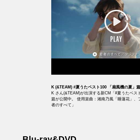
K (&TEAM) #夏うたベスト100 「扇風機の夏」
K さん(&TEAM)が出演する新CM「#夏うたベス
篇が公開中。 使用楽曲：湘南乃風「睡蓮花」、
者のすべて」
Blu-ray&DVD