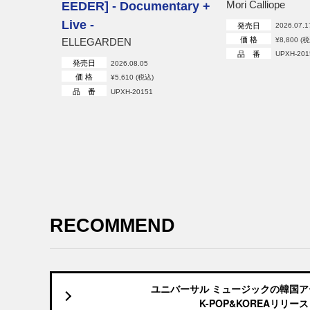
Mori Calliope
EEDER] - Documentary +
Live -
発売日
2026.07.1
価 格
ELLEGARDEN
¥8,800 (
品 番
UPXH-201
発売日
2026.08.05
価 格
¥5,610 (税込)
品 番
UPXH-20151
RECOMMEND
ユニバーサル ミュージックの韓国
K-POP&KOREAリリース