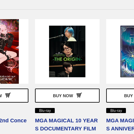
W
BUY NOW
BUY
Blu-ray
Blu-ray
 2nd Conce
MGA MAGICAL 10 YEAR
MGA MAGI
S DOCUMENTARY FILM
S ANNIVE