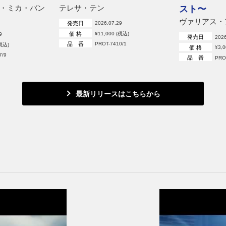
・ミカ・バン
テレサ・テン
スト〜
ヴァリアス・
発売日
2026.07.29
価 格
¥11,000 (税込)
9
発売日
2026
品 番
PROT-7410/1
(税込)
価 格
¥3,
7/9
品 番
PRO
最新リリースはこちらから