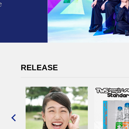
RELEASE
IGHT～