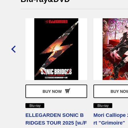
IVE TOU
ode 1 F
BUY NOW
BUY NO
Blu-ray
Blu-ray
ELLEGARDEN SONIC B
Mori Calliope
RIDGES TOUR 2025 [w./F
rt "Grimoire"