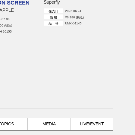
Superfly
ON SCREEN
 APPLE
発売日
2026.06.24
価 格
¥6,980 (税込)
.07.08
品 番
UMXK-1145
600 (税込)
H-20155
TOPICS
MEDIA
LIVE/EVENT