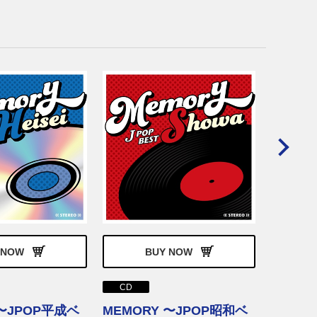
CD
THE 
香西かお
発売日
価 格
 NOW
BUY NOW
品 番
CD
 〜JPOP平成ベ
MEMORY 〜JPOP昭和ベ