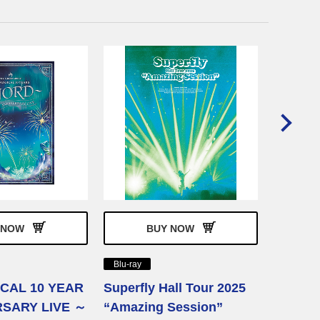
Blu-ray
King &
UR 20
King & Pr
 NOW
BUY NOW
発売日
価 格
Blu-ray
品 番
CAL 10 YEAR
Superfly Hall Tour 2025
RSARY LIVE ～
“Amazing Session”