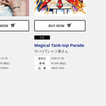
消えな
timelesz
発売日
価 格
 NOW
BUY NOW
品 番
CD
Magical Tank-top Parade
ヤバイTシャツ屋さん
発売日
.07.29
2026.07.29
価 格
200 (税込)
¥3,300 (税込)
品 番
T-39351
UMCK-1832