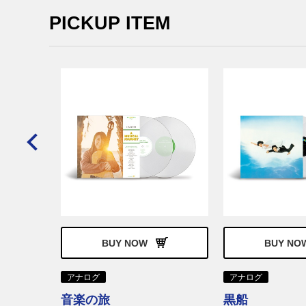
PICKUP ITEM
BEST O
STEPS
BUY NOW
BUY NO
アナログ
アナログ
音楽の旅
黒船