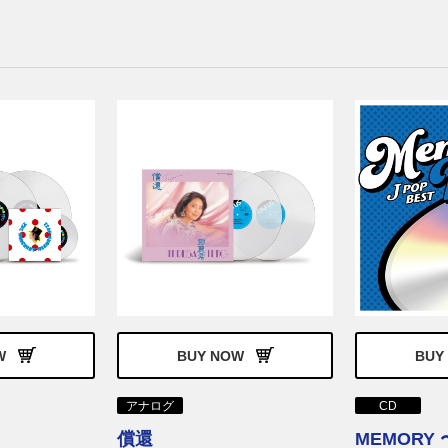
W
BUY NOW
BUY
アナログ
CD
償還
MEMORY