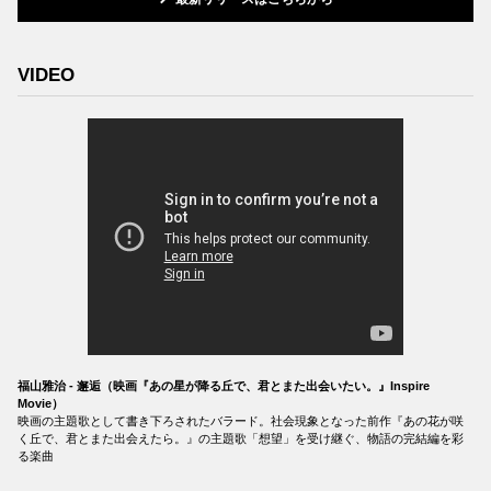
VIDEO
福山雅治 - 邂逅（映画『あの星が降る丘で、君とまた出会いたい。』Inspire
Movie）
映画の主題歌として書き下ろされたバラード。社会現象となった前作『あの花が咲
く丘で、君とまた出会えたら。』の主題歌「想望」を受け継ぐ、物語の完結編を彩
る楽曲