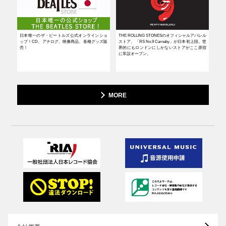
日本唯一のザ・ビートルズ公式オンラインショ
THE ROLLING STONESのオフィシャルアパレル
―イ
ップ！CD、アナログ、映像商品、各種グッズ販
ストア、「RS No.9 Carnaby」が日本初上陸。世
ング
売！
界的にもロンドンにしかないストアがここ原宿
ニケ
に常設オープン。
MORE