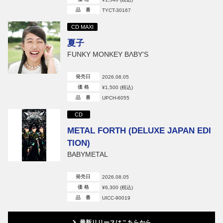
品 番
TYCT-30167
CD MAXI
夏子
FUNKY MONKEY BΛBY'S
発売日
2026.08.05
価 格
¥1,500 (税込)
品 番
UPCH-6055
CD
METAL FORTH (DELUXE JAPAN EDI
TION)
BABYMETAL
発売日
2026.08.05
価 格
¥6,300 (税込)
品 番
UICC-90019
最新リリースはこちらから