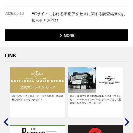
2026.05.18
ECサイトにおける不正アクセスに関する調査結果のお
知らせとお詫び
MORE
LINK
無断使
CD・DVD・グッズ等、オリジナル特典・商品満
東京・原宿竹下通りに2023年10月にオープンし
アー
VE
載の公式ショッピングサイト。
たユニバーサル ミュージック グループとして世
そん
界初となるコンセプトストア
ラブ
ップ