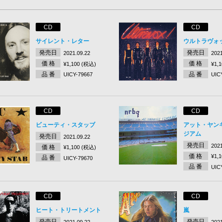
CD
CD
サイレント・レター
ウルトラヴォ
発売日
発売日
2021.09.22
2021
価 格
価 格
¥1,100 (税込)
¥1,
品 番
品 番
UICY-79667
UIC
CD
CD
ビューティ・スタッブ
アット・ヤン
ジアム
発売日
2021.09.22
発売日
2021
価 格
¥1,100 (税込)
価 格
¥1,
品 番
UICY-79670
品 番
UIC
CD
CD
ヒート・トリートメント
嵐
発売日
発売日
2021.09.22
2021