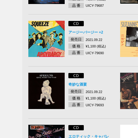
品 番
UICY-79687
CD
アージーバージー +2
発売日
2021.09.22
価 格
¥1,100 (税込)
品 番
UICY-79690
CD
奇妙な酒宴
発売日
2021.09.22
価 格
¥1,100 (税込)
品 番
UICY-79693
CD
エロティック・キャバレ