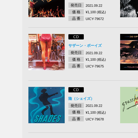
発売日
2021.09.22
価 格
¥1,100 (税込)
品 番
UICY-79672
CD
サザーン・ボーイズ
発売日
2021.09.22
価 格
¥1,100 (税込)
品 番
UICY-79675
CD
陰（シェイズ）
発売日
2021.09.22
価 格
¥1,100 (税込)
品 番
UICY-79678