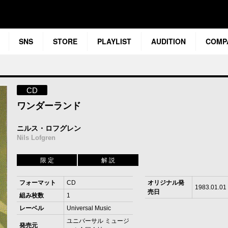
SNS
STORE
PLAYLIST
AUDITION
COMP
CD
ワンダーランド
ニルス・ロフグレン
Nils Lofgren
限 定
解 説
フォーマット
CD
オリジナル発
1983.01.01
売日
組み枚数
1
レーベル
Universal Music
ユニバーサル ミュージ
発売元