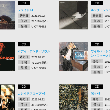
CD
CD
フライド+3
ルック・シャ
発売日
発売日
2021.09.22
2021
価 格
価 格
¥1,100 (税込)
¥1,
品 番
品 番
UICY-79682
UIC
CD
CD
ボディ・アンド・ソウル
ワイルド・シ
ン・ファース
発売日
2021.09.22
発売日
2021
価 格
¥1,100 (税込)
価 格
¥1,
品 番
UICY-79685
品 番
UIC
CD
CD
カレイドスコープ +9
呪々+3
発売日
発売日
2021.09.22
2021
価 格
価 格
¥1,100 (税込)
¥1,
品 番
品 番