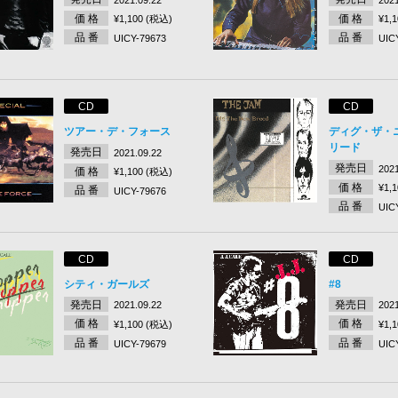
価 格
価 格
¥1,100 (税込)
¥1,
品 番
品 番
UICY-79673
UIC
CD
CD
ツアー・デ・フォース
ディグ・ザ・
リード
発売日
2021.09.22
発売日
2021
価 格
¥1,100 (税込)
価 格
¥1,
品 番
UICY-79676
品 番
UIC
CD
CD
シティ・ガールズ
#8
発売日
発売日
2021.09.22
2021
価 格
価 格
¥1,100 (税込)
¥1,
品 番
品 番
UICY-79679
UIC