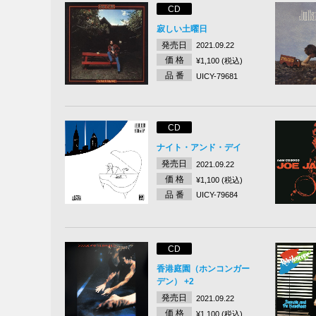
CD
寂しい土曜日
発売日
2021.09.22
価 格
¥1,100 (税込)
品 番
UICY-79681
CD
ナイト・アンド・デイ
発売日
2021.09.22
価 格
¥1,100 (税込)
品 番
UICY-79684
CD
香港庭園（ホンコンガー
デン） +2
発売日
2021.09.22
価 格
¥1,100 (税込)