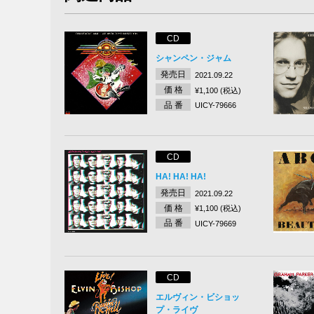
CD
シャンペン・ジャム
発売日
2021.09.22
価 格
¥1,100 (税込)
品 番
UICY-79666
CD
HA! HA! HA!
発売日
2021.09.22
価 格
¥1,100 (税込)
品 番
UICY-79669
CD
エルヴィン・ビショッ
プ・ライヴ