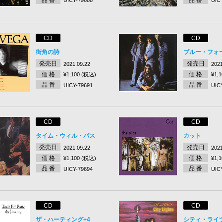
UICY-79688
UIC
CD
CD
街角の詩
ブルー・フォー
発売日
発売日
2021.09.22
2021
価 格
価 格
¥1,100 (税込)
¥1,
品 番
品 番
UICY-79691
UIC
CD
CD
タイム・ウィル・パス
カット
発売日
発売日
2021.09.22
2021
価 格
価 格
¥1,100 (税込)
¥1,
品 番
品 番
UICY-79694
UIC
CD
CD
ザ・ハーティング+4
シティ・ライ