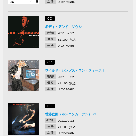
品 番
UICY-79684
CD
ボディ・アンド・ソウル
発売日
2021.09.22
価 格
¥1,100 (税込)
品 番
UICY-79685
CD
ワイルド・シングス・ラン・ファースト
発売日
2021.09.22
価 格
¥1,100 (税込)
品 番
UICY-79686
CD
香港庭園（ホンコンガーデン） +2
発売日
2021.09.22
価 格
¥1,100 (税込)
品 番
UICY-79687