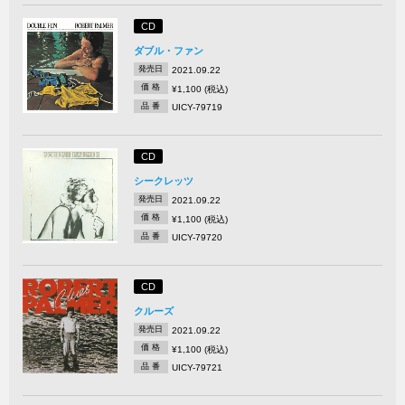
CD
ダブル・ファン
発売日
2021.09.22
価 格
¥1,100 (税込)
品 番
UICY-79719
CD
シークレッツ
発売日
2021.09.22
価 格
¥1,100 (税込)
品 番
UICY-79720
CD
クルーズ
発売日
2021.09.22
価 格
¥1,100 (税込)
品 番
UICY-79721