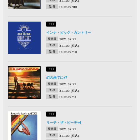
価 格
¥1,100 (税込)
品 番
UICY-79709
CD
インナ・ビック・カントリー
発売日
2021.09.22
価 格
¥1,100 (税込)
品 番
UICY-79710
CD
幻の果てに+7
発売日
2021.09.22
価 格
¥1,100 (税込)
品 番
UICY-79711
CD
リーチ・ザ・ビーチ+4
発売日
2021.09.22
価 格
¥1,100 (税込)