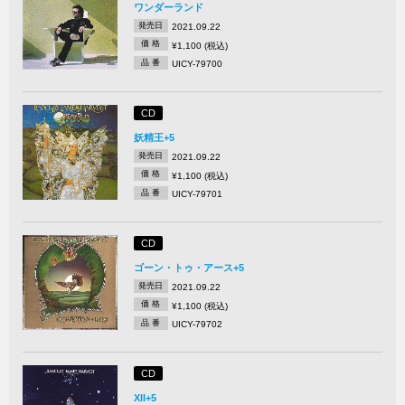
ワンダーランド
発売日
2021.09.22
価 格
¥1,100 (税込)
品 番
UICY-79700
CD
妖精王+5
発売日
2021.09.22
価 格
¥1,100 (税込)
品 番
UICY-79701
CD
ゴーン・トゥ・アース+5
発売日
2021.09.22
価 格
¥1,100 (税込)
品 番
UICY-79702
CD
XII+5