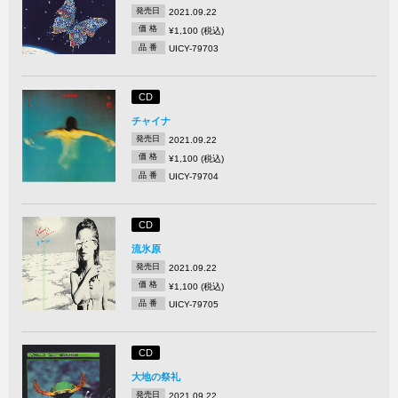
発売日
2021.09.22
価 格
¥1,100 (税込)
品 番
UICY-79703
CD
チャイナ
発売日
2021.09.22
価 格
¥1,100 (税込)
品 番
UICY-79704
CD
流氷原
発売日
2021.09.22
価 格
¥1,100 (税込)
品 番
UICY-79705
CD
大地の祭礼
発売日
2021.09.22