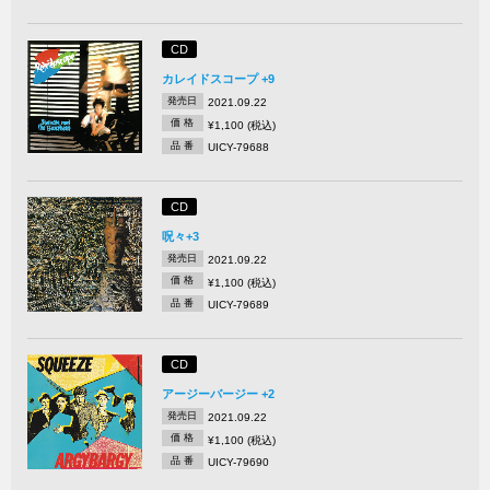
CD
カレイドスコープ +9
発売日
2021.09.22
価 格
¥1,100 (税込)
品 番
UICY-79688
CD
呪々+3
発売日
2021.09.22
価 格
¥1,100 (税込)
品 番
UICY-79689
CD
アージーバージー +2
発売日
2021.09.22
価 格
¥1,100 (税込)
品 番
UICY-79690