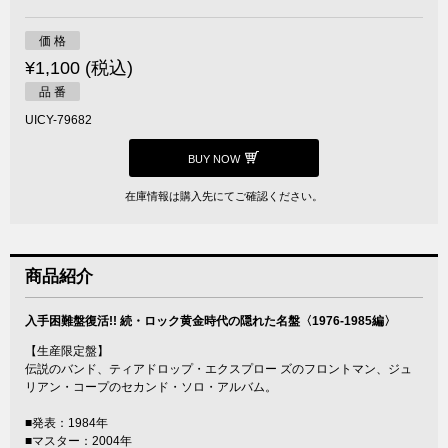
価 格
¥1,100 (税込)
品 番
UICY-79682
BUY NOW
在庫情報は購入先にてご確認ください。
商品紹介
入手困難盤復活!! 続・ロック黄金時代の隠れた名盤〈1976-1985編〉
【生産限定盤】
伝説のバンド、ティアドロップ・エクスプロー ズのフロントマン、ジュ
リアン・コープのセカンド・ソロ・アルバム。
■発表：1984年
■マスター：2004年