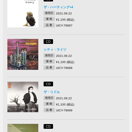
ザ・ハーティング+4
発売日
2021.09.22
価 格
¥1,100 (税込)
品 番
UICY-79697
CD
シティ・ライツ
発売日
2021.09.22
価 格
¥1,100 (税込)
品 番
UICY-79698
CD
ザ・リドル
発売日
2021.09.22
価 格
¥1,100 (税込)
品 番
UICY-79699
CD