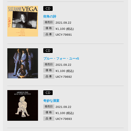
CD
街角の詩
発売日
2021.09.22
価 格
¥1,100 (税込)
品 番
UICY-79691
CD
ブルー・フォー・ユー+5
発売日
2021.09.22
価 格
¥1,100 (税込)
品 番
UICY-79692
CD
奇妙な酒宴
発売日
2021.09.22
価 格
¥1,100 (税込)
品 番
UICY-79693