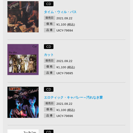
CD
タイム・ウィル・パス
発売日
2021.09.22
価 格
¥1,100 (税込)
品 番
UICY-79694
CD
カット
発売日
2021.09.22
価 格
¥1,100 (税込)
品 番
UICY-79695
CD
エロティック・キャバレー～汚れなき愛
発売日
2021.09.22
価 格
¥1,100 (税込)
品 番
UICY-79696
CD