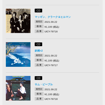
CD
マッギン、クラーク＆ヒルマン
発売日
2021.09.22
価 格
¥1,100 (税込)
品 番
UICY-79716
CD
妖精+2
発売日
2021.09.22
価 格
¥1,100 (税込)
品 番
UICY-79717
CD
サム・ピープル
発売日
2021.09.22
価 格
¥1,100 (税込)
品 番
UICY-79718