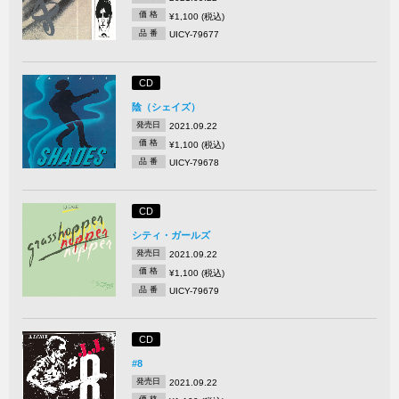
価 格
¥1,100 (税込)
品 番
UICY-79677
CD
陰（シェイズ）
発売日
2021.09.22
価 格
¥1,100 (税込)
品 番
UICY-79678
CD
シティ・ガールズ
発売日
2021.09.22
価 格
¥1,100 (税込)
品 番
UICY-79679
CD
#8
発売日
2021.09.22