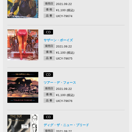
発売日
2021.09.22
価 格
¥1,100 (税込)
品 番
UICY-79674
CD
サザーン・ボーイズ
発売日
2021.09.22
価 格
¥1,100 (税込)
品 番
UICY-79675
CD
ツアー・デ・フォース
発売日
2021.09.22
価 格
¥1,100 (税込)
品 番
UICY-79676
CD
ディグ・ザ・ニュー・ブリード
発売日
2021.09.22