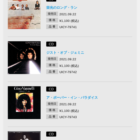
栄光のロング・ラン
発売日
2021.09.22
価 格
¥1,100 (税込)
品 番
UICY-79741
CD
ジスト・オブ・ジェミニ
発売日
2021.09.22
価 格
¥1,100 (税込)
品 番
UICY-79742
CD
ア・ポーパー・イン・パラダイス
発売日
2021.09.22
価 格
¥1,100 (税込)
品 番
UICY-79743
CD