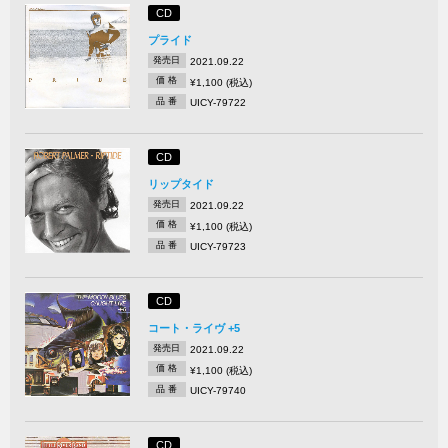
CD
プライド
発売日
2021.09.22
価 格
¥1,100 (税込)
品 番
UICY-79722
CD
リップタイド
発売日
2021.09.22
価 格
¥1,100 (税込)
品 番
UICY-79723
CD
コート・ライヴ +5
発売日
2021.09.22
価 格
¥1,100 (税込)
品 番
UICY-79740
CD