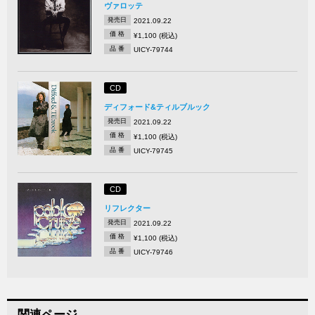
ヴァロッテ
発売日
2021.09.22
価 格
¥1,100 (税込)
品 番
UICY-79744
CD
ディフォード&ティルブルック
発売日
2021.09.22
価 格
¥1,100 (税込)
品 番
UICY-79745
CD
リフレクター
発売日
2021.09.22
価 格
¥1,100 (税込)
品 番
UICY-79746
関連ページ