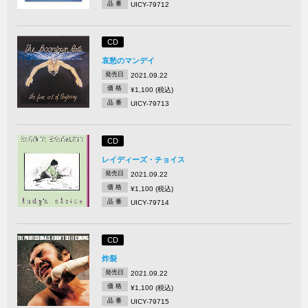
品 番
UICY-79712
CD
哀愁のマンデイ
発売日
2021.09.22
価 格
¥1,100 (税込)
品 番
UICY-79713
CD
レイディーズ・チョイス
発売日
2021.09.22
価 格
¥1,100 (税込)
品 番
UICY-79714
CD
炸裂
発売日
2021.09.22
価 格
¥1,100 (税込)
品 番
UICY-79715