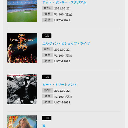
アット・ヤンキー・スタジアム
発売日
2021.09.22
価 格
¥1,100 (税込)
品 番
UICY-79671
CD
エルヴィン・ビショップ・ライヴ
発売日
2021.09.22
価 格
¥1,100 (税込)
品 番
UICY-79672
CD
ヒート・トリートメント
発売日
2021.09.22
価 格
¥1,100 (税込)
品 番
UICY-79673
CD
嵐