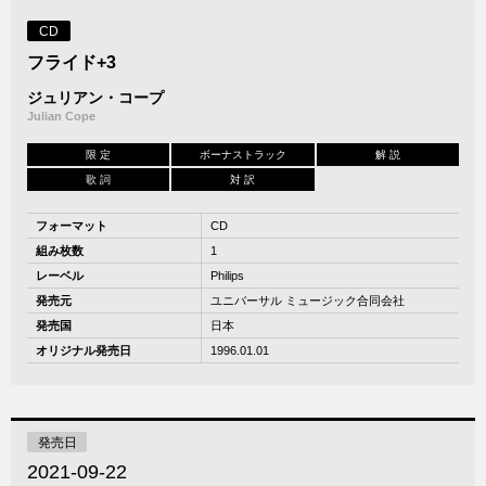
CD
フライド+3
ジュリアン・コープ
Julian Cope
限 定
ボーナストラック
解 説
歌 詞
対 訳
フォーマット
CD
組み枚数
1
レーベル
Philips
発売元
ユニバーサル ミュージック合同会社
発売国
日本
オリジナル発売日
1996.01.01
発売日
2021-09-22