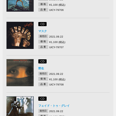
価 格
¥1,100 (税込)
品 番
UICY-79706
CD
マスク
発売日
2021.09.22
価 格
¥1,100 (税込)
品 番
UICY-79707
CD
野生
発売日
2021.09.22
価 格
¥1,100 (税込)
品 番
UICY-79708
CD
フェイド・トゥ・グレイ
発売日
2021.09.22