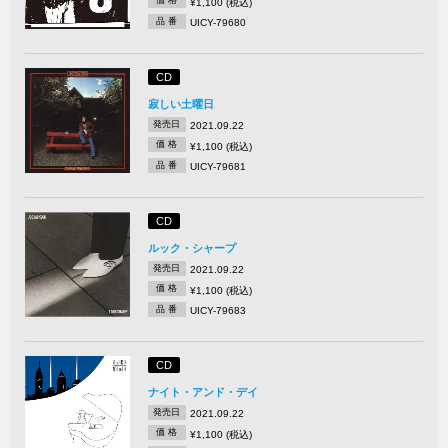
価 格
¥1,100 (税込)
品 番
UICY-79680
CD
寂しい土曜日
発売日
2021.09.22
価 格
¥1,100 (税込)
品 番
UICY-79681
CD
ルック・シャープ
発売日
2021.09.22
価 格
¥1,100 (税込)
品 番
UICY-79683
CD
ナイト・アンド・デイ
発売日
2021.09.22
価 格
¥1,100 (税込)