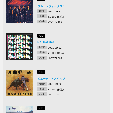
ウルトラヴォックス！
発売日
2021.09.22
価 格
¥1,100 (税込)
品 番
UICY-79668
CD
HA! HA! HA!
発売日
2021.09.22
価 格
¥1,100 (税込)
品 番
UICY-79669
CD
ビューティ・スタッブ
発売日
2021.09.22
価 格
¥1,100 (税込)
品 番
UICY-79670
CD