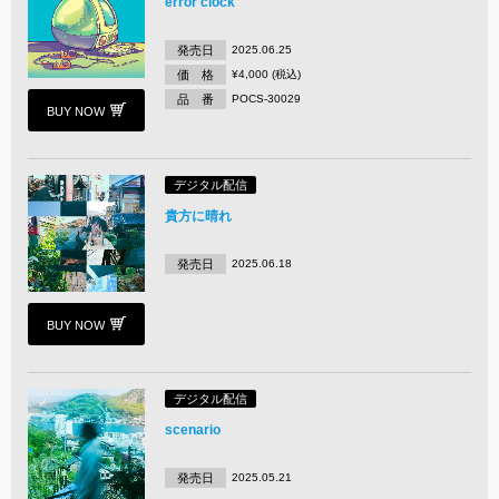
error clock
発売日
2025.06.25
価 格
¥4,000 (税込)
品 番
POCS-30029
BUY NOW
デジタル配信
貴方に晴れ
発売日
2025.06.18
BUY NOW
デジタル配信
scenario
発売日
2025.05.21