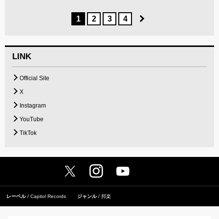
1
2
3
4
LINK
Official Site
X
Instagram
YouTube
TikTok
レーベル
Capitol Records
ジャンル
邦楽