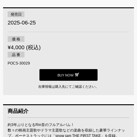
発売日
2025-06-25
価 格
¥4,000 (税込)
品 番
POCS-30029
BUY NOW
在庫情報は購入先にてご確認ください。
商品紹介
約3年ぶりとなるRin音のフルアルバム！
数々の映画主題歌やドラマ主題歌などの楽曲を収録した豪華ラインナッ
プ。ボーナストラックには「snow jam THE FIRST TAKE」を収録。