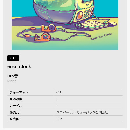
CD
error clock
Rin音
Rinne
フォーマット
CD
組み枚数
1
レーベル
-
発売元
ユニバーサル ミュージック合同会社
発売国
日本