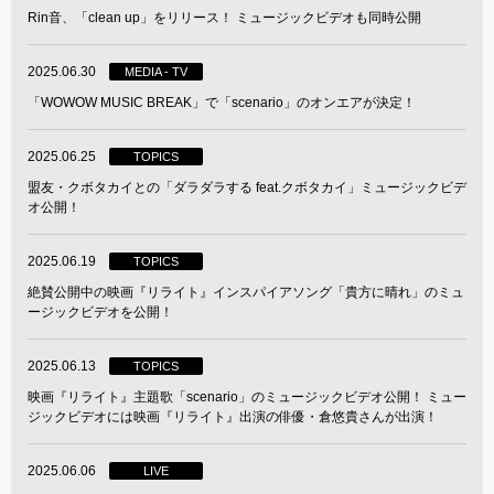
Rin音、「clean up」をリリース！ ミュージックビデオも同時公開
2025.06.30
MEDIA - TV
「WOWOW MUSIC BREAK」で「scenario」のオンエアが決定！
2025.06.25
TOPICS
盟友・クボタカイとの「ダラダラする feat.クボタカイ」ミュージックビデ
オ公開！
2025.06.19
TOPICS
絶賛公開中の映画『リライト』インスパイアソング「貴方に晴れ」のミュ
ージックビデオを公開！
2025.06.13
TOPICS
映画『リライト』主題歌「scenario」のミュージックビデオ公開！ ミュー
ジックビデオには映画『リライト』出演の俳優・倉悠貴さんが出演！
2025.06.06
LIVE