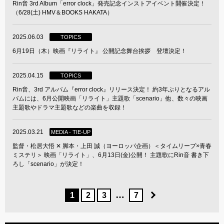
Rin音 3rd Album「error clock」発売記念インストアイベント開催決定！
（6/28(土) HMV＆BOOKS HAKATA）
2025.06.03
TOPICS
6月19日（木）映画『リライト』 公開記念舞台挨拶 登壇決定！
2025.04.15
TOPICS
Rin音、3rd アルバム『error clock』リリース決定！ 約3年ぶりとなるアル
バムには、6月公開映画「リライト」主題歌「scenario」他、数々の映画
主題歌やドラマ主題歌などの楽曲を収録！
2025.03.21
MEDIA - TIE-UP
監督・松居大悟 ✕ 脚本・上田 誠（ヨーロッパ企画）＜タイムリープ×青春
ミステリ＞ 映画「リライト」、6月13日(金)公開！ 主題歌にRin音 書き下
ろし「scenario」が決定！
…
1
2
3
7