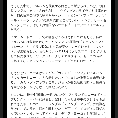
そうした中で、アルバムを代表する曲として挙げられるのは、やは
りシングル・カットされた3曲――ウイングスのライヴでも披露され
た（幻の日本公演でも聴きたかった）「カミング・アップ」と、“ポ
ール・ミーツ・テクノ”の最高傑作と言っていい「テンポラリー・セ
クレタリー」、そして抒情的なバラード「ウォーターフォールズ」
だろう。
『マッカートニーⅡ』での聴きどころはそれ以外にもある。特に、
アルバムには収録されなかったシングルB面曲の「チェック・マイ・
マシーン」と、クラブDJにも人気が高い「シークレット・フレン
ド」が素晴らしい。ちなみに、79年11月にクリスマス・シングルと
して発売された「ワンダフル・クリスマスタイム」も、この時の
（気ままな）セッションでレコーディングされた曲だった。
もうひとつ、ポールがシングル「カミング・アップ」やアルバム
『マッカートニーⅡ』を公表したことで生まれた重要な出来事があ
る。「カミング・アップ」こそ、ジョンが音楽活動再開へと気持ち
を向けるきっかけとなった曲だったのだ。
ジョンは、80年4月9日に一家でロング・アイランドのコールド・ス
プリング・ハーバーに到着し、翌日、たまたま車中のラジオから流
れてきたポールのニュー・シングル「カミング・アップ」に刺激を
受けた。その後も「頭から離れない」と言って、メロディを口ずさ
んでいたという。そしてすぐさま「ディア・ヨーコ」を作曲し、さ