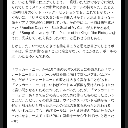
と、いとも簡単に仕上げてしまう。一度聴いただけでもすぐに覚え
られてしまうメロディの断片の多さも、ポールの持ち味だ。たとえ
ば69年1月のゲット・バック・セッションでも、これでもかという
ぐらいに、「いきなりスタンダード曲入りか？」と思えるような一
節をピアノで連続的に披露している。その中には、当時は未完成だ
った「Another Day」や「Back Seat of My Car」があるかと思え
ば、「Song of Love」や「The Palace of the King of the Birds」のよ
うに、完成していたら良かったのに、と思わせる曲もある。
しかし、だ。いつなんどきでも曲を書こうと思えば書けてしまうポ
ールは、常に“新曲”を書くことに余念がない。そこがまた、ポールの
ポールたるゆえんである。
『マッカートニー』から10年後の80年5月16日に発売された『マッ
カートニーⅡ』も、ポールが目を前に向けて臨んだアルバムだっ
た。だが『マッカートニー』の時とは大きく異なることがある。
『マッカートニー』は、いわばビートルズ解散を受け入れる（自分
に言い聞かせる）ために作ったアルバムだったが、『マッカートニ
ーⅡ』は、あくまで自分の楽しみのために作ったものだったという
ことだ。ただし、その背景には、ウイングス＝バンド活動から（な
ぜか）離れたいと思ったポールの心境の変化もあったと思われる
が、いずれにしても、再びポールは、たとえ息抜きで始めたものだ
ったにせよ、一人で（本格的に）新曲を一から仕上げたいと思った
のだ。