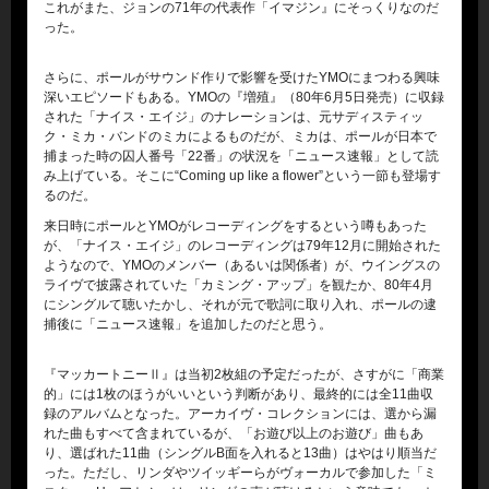
これがまた、ジョンの71年の代表作「イマジン』にそっくりなのだ
った。
さらに、ポールがサウンド作りで影響を受けたYMOにまつわる興味
深いエピソードもある。YMOの『増殖』（80年6月5日発売）に収録
された「ナイス・エイジ」のナレーションは、元サディスティッ
ク・ミカ・バンドのミカによるものだが、ミカは、ポールが日本で
捕まった時の囚人番号「22番」の状況を「ニュース速報」として読
み上げている。そこに“Coming up like a flower”という一節も登場す
るのだ。
来日時にポールとYMOがレコーディングをするという噂もあった
が、「ナイス・エイジ」のレコーディングは79年12月に開始された
ようなので、YMOのメンバー（あるいは関係者）が、ウイングスの
ライヴで披露されていた「カミング・アップ」を観たか、80年4月
にシングルて聴いたかし、それが元で歌詞に取り入れ、ポールの逮
捕後に「ニュース速報」を追加したのだと思う。
『マッカートニーⅡ』は当初2枚組の予定だったが、さすがに「商業
的」には1枚のほうがいいという判断があり、最終的には全11曲収
録のアルバムとなった。アーカイヴ・コレクションには、選から漏
れた曲もすべて含まれているが、「お遊び以上のお遊び」曲もあ
り、選ばれた11曲（シングルB面を入れると13曲）はやはり順当だ
った。ただし、リンダやツイッギーらがヴォーカルで参加した「ミ