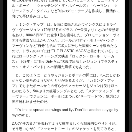
らに6月から7月にかけて滞在していたバミューダで「ビューティフ
ル・ボーイ」「ウォッチング・ザ・ホイールズ」「ウーマン」「ク
リーンアップ・タイム」など9曲のデモ・テープを作成し、復活作に
向けて再び歩み出した。
「カミング・アップ」は、B面に収録されたウイングスによるライ
ヴ・ヴァージョン（79年12月のグラスゴー公演より）との相乗効果
もあり、80年6月28日に全米1位を獲得した。プロモーション・ヴィ
デオも秀逸な仕上がりだった。ポールがバディ・ホリーやハンク・
マーヴィンなど“自分”も含めて10人に扮した演奏シーンを収めたも
ので、ドラムのロゴには“THE PLASTIC MACS”と書かれている。こ
れはローリング・ストーンズの映画『ロックン・ロール・サーカ
ス』（68年）に“The Dirty Mac”名義で出演したジョン（プラスティ
ック・オノ・バンド）への洒落た返答でもあった。
…と、このように、どうやらジョンとポールの間には、2人にしかわ
からない暗号のようなやりとりがあるようだ。「カミング・アッ
プ」でもまたポールからの何らかのメッセージをジョンは受け取っ
たのだろう。5年ぶりの復活シングルとなった「スターティング・オ
ーヴァー」でジョンは、ポールにまつわる“キーワード”を、歌詞に3
箇所紛れ込ませたのだ。
“It’s time to spread our wings and fly / Don’t let another day go by
my love”と。
2人の“仲の良さ”を表わすような微笑ましくも刺激的なやりとりだ。
そう思いながら『マッカートニーⅡ』のジャケットを見てみると、