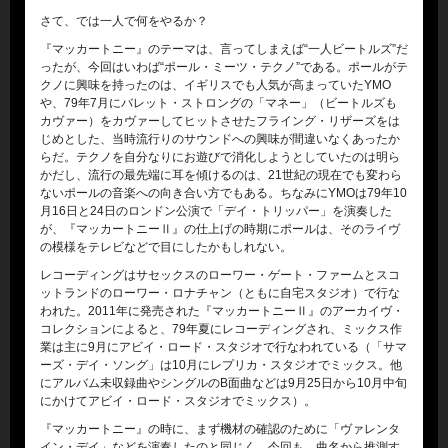
さて、では一人で何をやるか？
『マッカートニー』のテーマは、言ってしまえば“一人ビートルズ”だ
ったが、今回はいわば“ポール・ミーツ・テクノ”である。ポールがテ
クノに興味を持ったのは、イギリスでも人気が高まっていたYMO
や、79年7月にバレット・ストロングの「マネー」（ビートルズも
カヴァー）をカヴァーしてヒットさせたフライング・リザーズをは
じめとした、当時流行りのサウンドへの興味が間違いなくあったか
らだ。テクノを自分なりにお遊びで消化しようとしていたのは明ら
かだし、流行の最先端に耳を傾けるのは、21世紀の現在でも変わら
ないポールの音楽への向き合い方でもある。ちなみにYMOは79年10
月16日と24日のロンドン公演で「デイ・トリッパー」を演奏した
が、『マッカートニーⅡ』の仕上げの時期にポールは、そのライヴ
の模様をテレビなどで目にしたかもしれない。
レコーディングはサセックスのローワー・ゲート・ファームとスコ
ットランドのローワー・ロナチャン（ともに自宅スタジオ）で行な
われた。2011年に発売された『マッカートニーⅡ』のアーカイヴ・
コレクションによると、79年夏にレコーディングされ、ミックス作
業は主に9月にアビイ・ロード・スタジオで行なわれている（「サマ
ーズ・デイ・ソング」は10月にレプリカ・スタジオでミックス。他
にアルバム未収録曲やシングルのB面曲などは9月25日から10月中旬
にかけてアビイ・ロード・スタジオでミックス）。
『マッカートニー』の時に、まず機材の確認のために「ヴァレンタ
イン・デイ」などを演奏したのと同じく、今回も、曲名から推測す