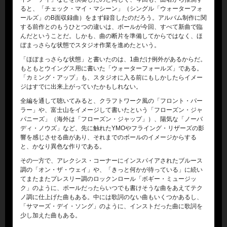
ると、「チェック・マイ・マシーン」（シングル「ウォーターフォ
ールズ」のB面収録曲）をまず録音したのだろう。アルバム制作に関
する前作とのもうひとつの違いは、ポールが今回、すべて新曲で臨
んだということだ。しかも、曲の断片を準備してからではなく、ほ
ぼまっさらな状態でスタジオ作業を進めたという。
「ほぼまっさらな状態」と書いたのは、1曲だけ例外があるからだ。
もともとウイングス用に書いた「ウォーターフォールズ」である。
「カミング・アップ」も、スタジオに入る前にもしかしたらイメー
ジはすでに出来上がっていたかもしれない。
全編を通して聴いてみると、クラフトワーク風の「フロント・パー
ラー」や、富士山をイメージして書いたという「フローズン・ジャ
パニーズ」（海外は「フローズン・ジャップ」）、陽気な「ノーバ
ディ・ノウズ」など、先に触れたYMOやフライング・リザーズの影
響を感じさせる曲があり、それまでのボールのイメージからする
と、かなり異色な作りである。
その一方で、アレクシス・コーナーにインスパイアされたブルース
調の「オン・ザ・ウェイ」や、「きっと何かが待っている」に続い
てまたまたプレスリー調のロックンロール「ボギー・ミュージッ
ク」のように、ポールだったらいつでも書けそうな曲をあえてテク
ノ調に仕上げた曲もある。中には歌詞のない曲もいくつかあるし、
「サマーズ・デイ・ソング」のように、インストだった曲に歌詞を
少し加えた曲もある。