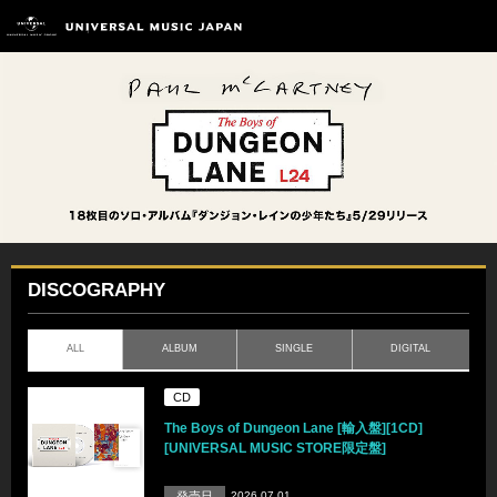
DISCOGRAPHY
ALL
ALBUM
SINGLE
DIGITAL
CD
The Boys of Dungeon Lane [輸入盤][1CD]
[UNIVERSAL MUSIC STORE限定盤]
発売日
2026.07.01