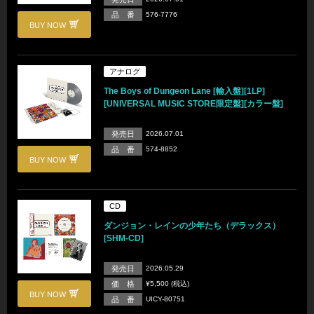
品 番
576-7776
BUY NOW
アナログ
The Boys of Dungeon Lane [輸入盤][1LP]
[UNIVERSAL MUSIC STORE限定盤][カラー盤]
発売日
2026.07.01
品 番
574-8852
BUY NOW
CD
ダンジョン・レインの少年たち（デラックス）
[SHM-CD]
発売日
2026.05.29
価 格
¥5,500 (税込)
BUY NOW
品 番
UICY-80751