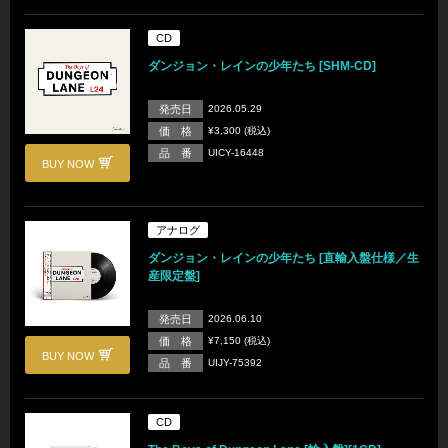
CD
ダンジョン・レインの少年たち [SHM-CD]
発売日
2026.05.29
価 格
¥3,300 (税込)
品 番
UICY-16448
BUY NOW
アナログ
ダンジョン・レインの少年たち [直輸入盤仕様／生
産限定盤]
発売日
2026.06.10
価 格
¥7,150 (税込)
BUY NOW
品 番
UIJY-75392
CD