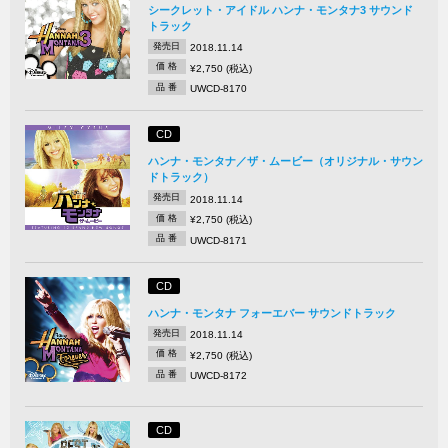
シークレット・アイドル ハンナ・モンタナ3 サウンド
トラック
発売日
2018.11.14
価 格
¥2,750 (税込)
品 番
UWCD-8170
CD
ハンナ・モンタナ／ザ・ムービー（オリジナル・サウン
ドトラック）
発売日
2018.11.14
価 格
¥2,750 (税込)
品 番
UWCD-8171
CD
ハンナ・モンタナ フォーエバー サウンドトラック
発売日
2018.11.14
価 格
¥2,750 (税込)
品 番
UWCD-8172
CD