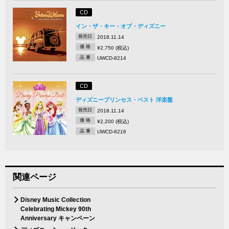
CD
イン・ザ・キー・オブ・ディズニー
発売日
2018.11.14
価 格
¥2,750 (税込)
品 番
UWCD-8214
CD
ディズニープリンセス・ベスト 洋楽盤
発売日
2018.11.14
価 格
¥2,200 (税込)
品 番
UWCD-8216
関連ページ
Disney Music Collection
Celebrating Mickey 90th
Anniversary キャンペーン