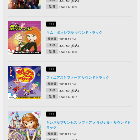
価 格
¥2,750 (税込)
品 番
UWCD-8185
CD
キム・ポッシブル サウンドトラック
発売日
2018.11.14
価 格
¥2,750 (税込)
品 番
UWCD-8186
CD
フィニアスとファーブ サウンドトラック
発売日
2018.11.14
価 格
¥2,750 (税込)
品 番
UWCD-8187
CD
ちいさなプリンセス ソフィア オリジナル・サウンドト
ラック
発売日
2018.11.14