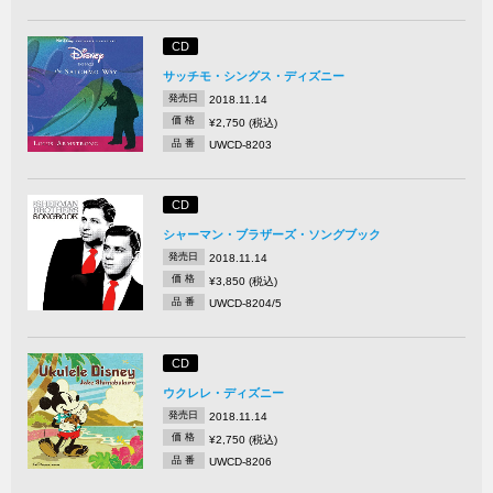
CD
サッチモ・シングス・ディズニー
発売日
2018.11.14
価 格
¥2,750 (税込)
品 番
UWCD-8203
CD
シャーマン・ブラザーズ・ソングブック
発売日
2018.11.14
価 格
¥3,850 (税込)
品 番
UWCD-8204/5
CD
ウクレレ・ディズニー
発売日
2018.11.14
価 格
¥2,750 (税込)
品 番
UWCD-8206