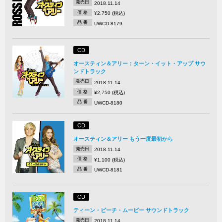
発売日
2018.11.14
価 格
¥2,750 (税込)
品 番
UWCD-8179
CD
オースティン＆アリー：ターン・イット・アップ サウ
ンドトラック
発売日
2018.11.14
価 格
¥2,750 (税込)
品 番
UWCD-8180
CD
オースティン＆アリー もう一度最初から
発売日
2018.11.14
価 格
¥1,100 (税込)
品 番
UWCD-8181
CD
ティーン・ビーチ・ムービー サウンドトラック
発売日
2018.11.14