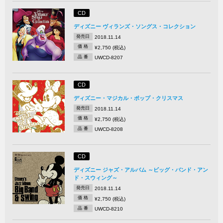
CD
ディズニー ヴィランズ・ソングス・コレクション
発売日
2018.11.14
価 格
¥2,750 (税込)
品 番
UWCD-8207
CD
ディズニー・マジカル・ポップ・クリスマス
発売日
2018.11.14
価 格
¥2,750 (税込)
品 番
UWCD-8208
CD
ディズニー ジャズ・アルバム ～ビッグ・バンド・アン
ド・スウィング～
発売日
2018.11.14
価 格
¥2,750 (税込)
品 番
UWCD-8210