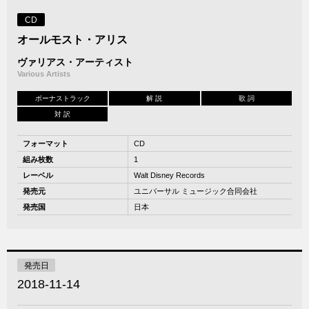
CD
オールモスト・アリス
ヴァリアス・アーティスト
Various Artists
ボーナストラック
解 説
歌 詞
対 訳
フォーマット
CD
組み枚数
1
レーベル
Walt Disney Records
発売元
ユニバーサル ミュージック合同会社
発売国
日本
発売日
2018-11-14