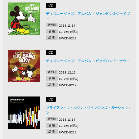
CD
ディズニー ジャズ・アルバム ～ジャンピン＆ジャイヴ
～
発売日
2018.11.14
価 格
¥2,750 (税込)
品 番
UWCD-8211
CD
ディズニー ジャズ・アルバム ～ビッグバンド・ナウ！
～
発売日
2018.12.12
価 格
¥2,750 (税込)
品 番
UWCD-8212
CD
ブライアン・ウィルソン・リイマジンズ・ガーシュウィ
ン
発売日
2018.11.14
価 格
¥2,750 (税込)
品 番
UWCD-8213