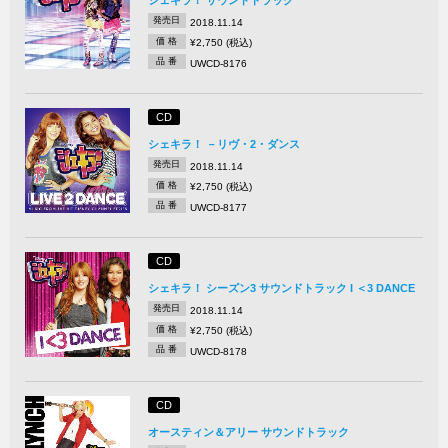
シェキラ！ サウンドトラック
発売日
2018.11.14
価 格
¥2,750 (税込)
品 番
UWCD-8176
CD
シェキラ！ －リヴ・2・ダンス
発売日
2018.11.14
価 格
¥2,750 (税込)
品 番
UWCD-8177
CD
シェキラ！ シーズン3 サウンドトラック I ＜3 DANCE
発売日
2018.11.14
価 格
¥2,750 (税込)
品 番
UWCD-8178
CD
オースティン＆アリー サウンドトラック