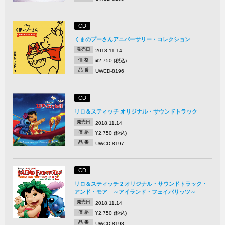
CD
くまのプーさんアニバーサリー・コレクション
発売日
2018.11.14
価 格
¥2,750 (税込)
品 番
UWCD-8196
CD
リロ＆スティッチ オリジナル・サウンドトラック
発売日
2018.11.14
価 格
¥2,750 (税込)
品 番
UWCD-8197
CD
リロ＆スティッチ 2 オリジナル・サウンドトラック・
アンド・モア ～アイランド・フェイバリッツ～
発売日
2018.11.14
価 格
¥2,750 (税込)
品 番
UWCD-8198