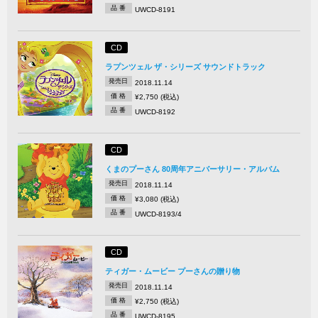
品 番
UWCD-8191
CD
ラプンツェル ザ・シリーズ サウンドトラック
発売日
2018.11.14
価 格
¥2,750 (税込)
品 番
UWCD-8192
CD
くまのプーさん 80周年アニバーサリー・アルバム
発売日
2018.11.14
価 格
¥3,080 (税込)
品 番
UWCD-8193/4
CD
ティガー・ムービー プーさんの贈り物
発売日
2018.11.14
価 格
¥2,750 (税込)
品 番
UWCD-8195