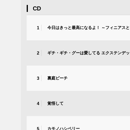
CD
1
今日はきっと最高になるよ！ ～フィニアスと
2
ギチ・ギチ・グーは愛してる エクステンデ
3
裏庭ビーチ
4
覚悟して
5
カモノハシペリー