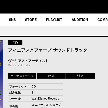
SNS
STORE
PLAYLIST
AUDITION
COMP
CD
フィニアスとファーブ サウンドトラック
ヴァリアス・アーティスト
Various Artists
ボーナストラック
歌 詞
対 訳
フォーマット
CD
組み枚数
1
レーベル
Walt Disney Records
ユニバーサル ミュージ
発売元