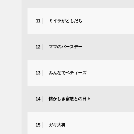
11
ミイラがともだち
12
ママのバースデー
13
みんなでベティーズ
14
懐かしき宿敵との日々
15
ガキ大将