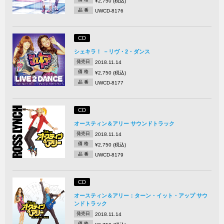
¥2,750 (税込)
品 番
UWCD-8176
CD
シェキラ！ －リヴ・2・ダンス
発売日
2018.11.14
価 格
¥2,750 (税込)
品 番
UWCD-8177
CD
オースティン＆アリー サウンドトラック
発売日
2018.11.14
価 格
¥2,750 (税込)
品 番
UWCD-8179
CD
オースティン＆アリー：ターン・イット・アップ サウ
ンドトラック
発売日
2018.11.14
価 格