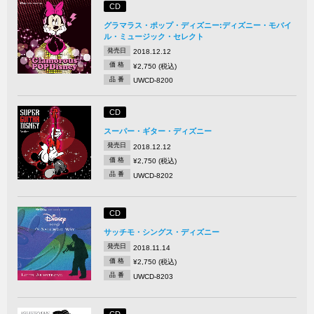
CD
グラマラス・ポップ・ディズニー:ディズニー・モバイ
ル・ミュージック・セレクト
発売日
2018.12.12
価 格
¥2,750 (税込)
品 番
UWCD-8200
CD
スーパー・ギター・ディズニー
発売日
2018.12.12
価 格
¥2,750 (税込)
品 番
UWCD-8202
CD
サッチモ・シングス・ディズニー
発売日
2018.11.14
価 格
¥2,750 (税込)
品 番
UWCD-8203