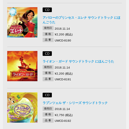
CD
アバローのプリンセス・エレナ サウンドトラック にほ
んごうた
発売日
2018.11.14
価 格
¥2,200 (税込)
品 番
UWCD-8190
CD
ライオン・ガード サウンドトラック にほんごうた
発売日
2018.11.14
価 格
¥2,200 (税込)
品 番
UWCD-8191
CD
ラプンツェル ザ・シリーズ サウンドトラック
発売日
2018.11.14
価 格
¥2,750 (税込)
品 番
UWCD-8192