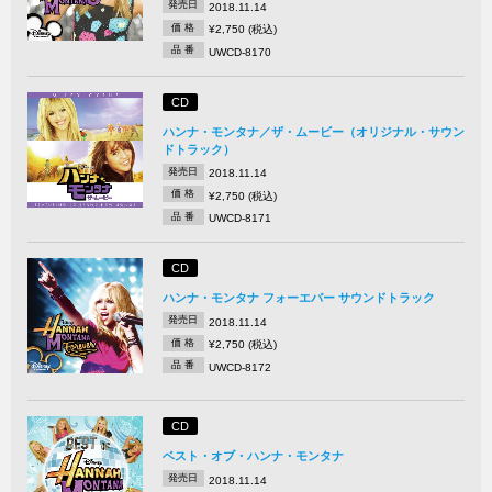
発売日
2018.11.14
価 格
¥2,750 (税込)
品 番
UWCD-8170
CD
ハンナ・モンタナ／ザ・ムービー（オリジナル・サウン
ドトラック）
発売日
2018.11.14
価 格
¥2,750 (税込)
品 番
UWCD-8171
CD
ハンナ・モンタナ フォーエバー サウンドトラック
発売日
2018.11.14
価 格
¥2,750 (税込)
品 番
UWCD-8172
CD
ベスト・オブ・ハンナ・モンタナ
発売日
2018.11.14