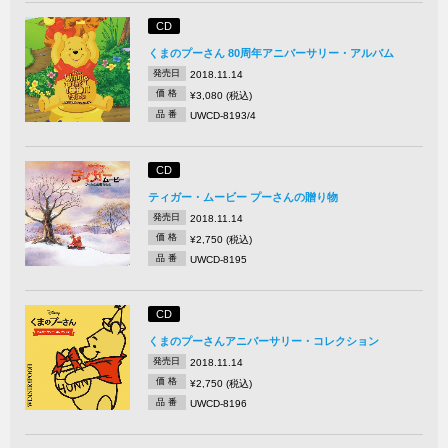
CD
くまのプーさん 80周年アニバーサリー・アルバム
発売日
2018.11.14
価 格
¥3,080 (税込)
品 番
UWCD-8193/4
CD
ティガー・ムービー プーさんの贈り物
発売日
2018.11.14
価 格
¥2,750 (税込)
品 番
UWCD-8195
CD
くまのプーさんアニバーサリー・コレクション
発売日
2018.11.14
価 格
¥2,750 (税込)
品 番
UWCD-8196