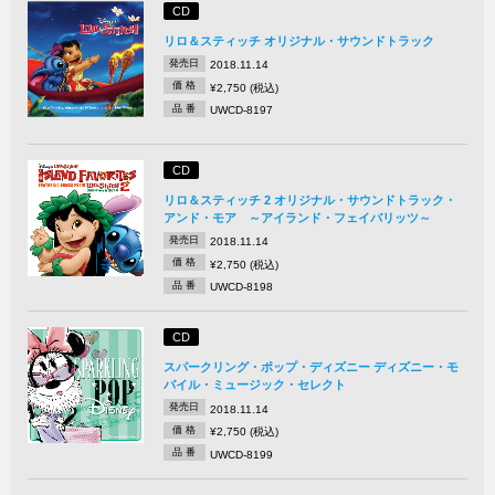
CD
リロ＆スティッチ オリジナル・サウンドトラック
発売日
2018.11.14
価 格
¥2,750 (税込)
品 番
UWCD-8197
CD
リロ＆スティッチ 2 オリジナル・サウンドトラック・
アンド・モア ～アイランド・フェイバリッツ～
発売日
2018.11.14
価 格
¥2,750 (税込)
品 番
UWCD-8198
CD
スパークリング・ポップ・ディズニー ディズニー・モ
バイル・ミュージック・セレクト
発売日
2018.11.14
価 格
¥2,750 (税込)
品 番
UWCD-8199