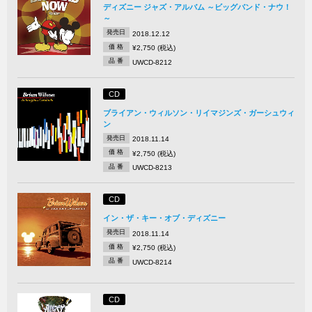
ディズニー ジャズ・アルバム ～ビッグバンド・ナウ！
～
発売日
2018.12.12
価 格
¥2,750 (税込)
品 番
UWCD-8212
CD
ブライアン・ウィルソン・リイマジンズ・ガーシュウィ
ン
発売日
2018.11.14
価 格
¥2,750 (税込)
品 番
UWCD-8213
CD
イン・ザ・キー・オブ・ディズニー
発売日
2018.11.14
価 格
¥2,750 (税込)
品 番
UWCD-8214
CD