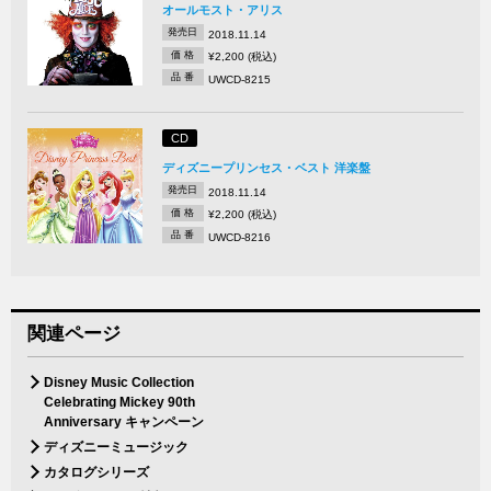
オールモスト・アリス
発売日
2018.11.14
価 格
¥2,200 (税込)
品 番
UWCD-8215
CD
ディズニープリンセス・ベスト 洋楽盤
発売日
2018.11.14
価 格
¥2,200 (税込)
品 番
UWCD-8216
関連ページ
Disney Music Collection
Celebrating Mickey 90th
Anniversary キャンペーン
ディズニーミュージック
カタログシリーズ