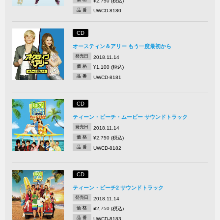
¥2,750 (税込)
品 番
UWCD-8180
CD
オースティン＆アリー もう一度最初から
発売日
2018.11.14
価 格
¥1,100 (税込)
品 番
UWCD-8181
CD
ティーン・ビーチ・ムービー サウンドトラック
発売日
2018.11.14
価 格
¥2,750 (税込)
品 番
UWCD-8182
CD
ティーン・ビーチ2 サウンドトラック
発売日
2018.11.14
価 格
¥2,750 (税込)
品 番
UWCD-8183