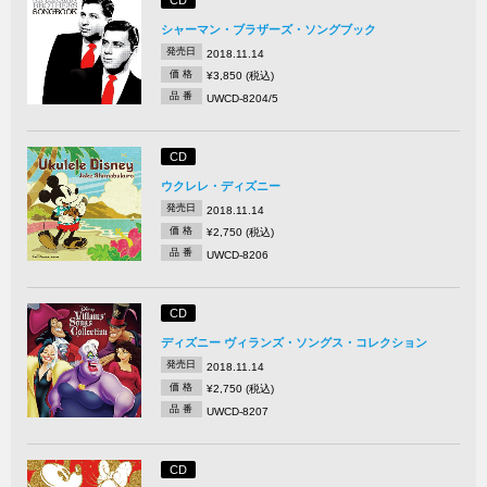
CD
シャーマン・ブラザーズ・ソングブック
発売日
2018.11.14
価 格
¥3,850 (税込)
品 番
UWCD-8204/5
CD
ウクレレ・ディズニー
発売日
2018.11.14
価 格
¥2,750 (税込)
品 番
UWCD-8206
CD
ディズニー ヴィランズ・ソングス・コレクション
発売日
2018.11.14
価 格
¥2,750 (税込)
品 番
UWCD-8207
CD