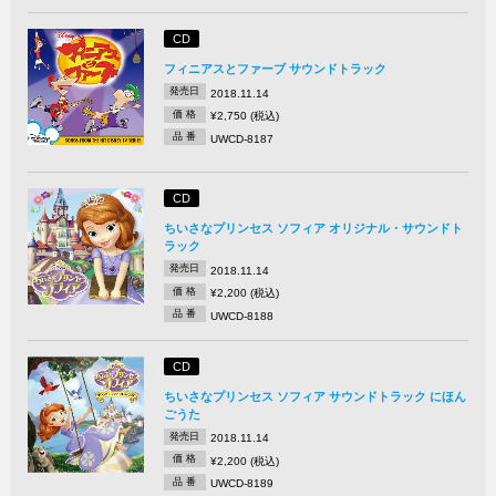
CD
フィニアスとファーブ サウンドトラック
発売日
2018.11.14
価 格
¥2,750 (税込)
品 番
UWCD-8187
CD
ちいさなプリンセス ソフィア オリジナル・サウンドト
ラック
発売日
2018.11.14
価 格
¥2,200 (税込)
品 番
UWCD-8188
CD
ちいさなプリンセス ソフィア サウンドトラック にほん
ごうた
発売日
2018.11.14
価 格
¥2,200 (税込)
品 番
UWCD-8189