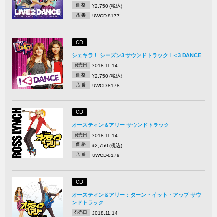
価 格
¥2,750 (税込)
品 番
UWCD-8177
CD
シェキラ！ シーズン3 サウンドトラック I ＜3 DANCE
発売日
2018.11.14
価 格
¥2,750 (税込)
品 番
UWCD-8178
CD
オースティン＆アリー サウンドトラック
発売日
2018.11.14
価 格
¥2,750 (税込)
品 番
UWCD-8179
CD
オースティン＆アリー：ターン・イット・アップ サウ
ンドトラック
発売日
2018.11.14