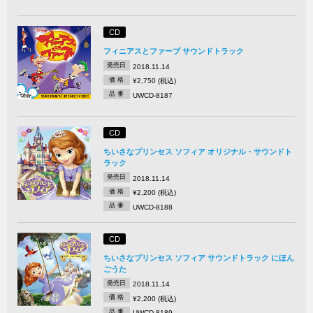
CD
フィニアスとファーブ サウンドトラック
発売日
2018.11.14
価 格
¥2,750 (税込)
品 番
UWCD-8187
CD
ちいさなプリンセス ソフィア オリジナル・サウンドト
ラック
発売日
2018.11.14
価 格
¥2,200 (税込)
品 番
UWCD-8188
CD
ちいさなプリンセス ソフィア サウンドトラック にほん
ごうた
発売日
2018.11.14
価 格
¥2,200 (税込)
品 番
UWCD-8189