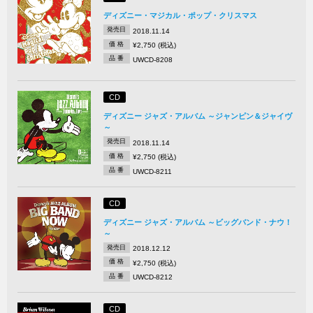
ディズニー・マジカル・ポップ・クリスマス
発売日
2018.11.14
価 格
¥2,750 (税込)
品 番
UWCD-8208
CD
ディズニー ジャズ・アルバム ～ジャンピン＆ジャイヴ
～
発売日
2018.11.14
価 格
¥2,750 (税込)
品 番
UWCD-8211
CD
ディズニー ジャズ・アルバム ～ビッグバンド・ナウ！
～
発売日
2018.12.12
価 格
¥2,750 (税込)
品 番
UWCD-8212
CD