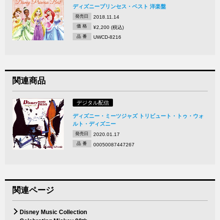
ディズニープリンセス・ベスト 洋楽盤
発売日
2018.11.14
価 格
¥2,200 (税込)
品 番
UWCD-8216
関連商品
デジタル配信
ディズニー・ミーツジャズ トリビュート・トゥ・ウォ
ルト・ディズニー
発売日
2020.01.17
品 番
00050087447267
関連ページ
Disney Music Collection