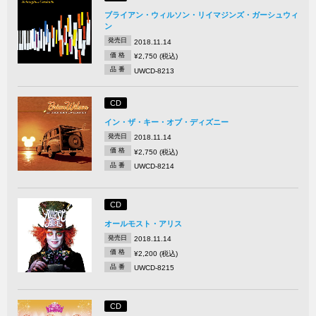
ブライアン・ウィルソン・リイマジンズ・ガーシュウィ
ン
発売日
2018.11.14
価 格
¥2,750 (税込)
品 番
UWCD-8213
CD
イン・ザ・キー・オブ・ディズニー
発売日
2018.11.14
価 格
¥2,750 (税込)
品 番
UWCD-8214
CD
オールモスト・アリス
発売日
2018.11.14
価 格
¥2,200 (税込)
品 番
UWCD-8215
CD