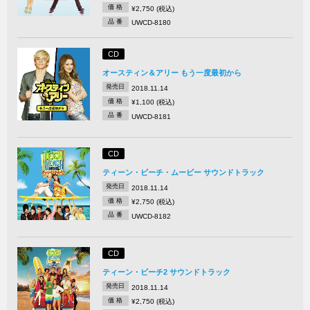
価 格
¥2,750 (税込)
品 番
UWCD-8180
CD
オースティン＆アリー もう一度最初から
発売日
2018.11.14
価 格
¥1,100 (税込)
品 番
UWCD-8181
CD
ティーン・ビーチ・ムービー サウンドトラック
発売日
2018.11.14
価 格
¥2,750 (税込)
品 番
UWCD-8182
CD
ティーン・ビーチ2 サウンドトラック
発売日
2018.11.14
価 格
¥2,750 (税込)