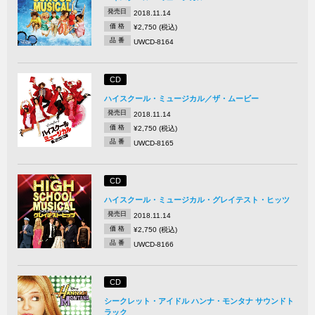
発売日
2018.11.14
価 格
¥2,750 (税込)
品 番
UWCD-8164
CD
ハイスクール・ミュージカル／ザ・ムービー
発売日
2018.11.14
価 格
¥2,750 (税込)
品 番
UWCD-8165
CD
ハイスクール・ミュージカル・グレイテスト・ヒッツ
発売日
2018.11.14
価 格
¥2,750 (税込)
品 番
UWCD-8166
CD
シークレット・アイドル ハンナ・モンタナ サウンドト
ラック