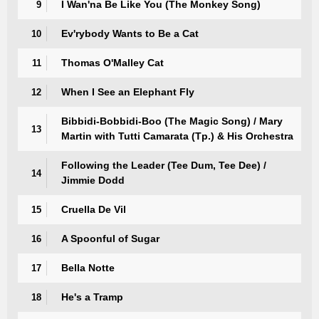
I Wan'na Be Like You (The Monkey Song)
9
Ev'rybody Wants to Be a Cat
10
Thomas O'Malley Cat
11
When I See an Elephant Fly
12
Bibbidi-Bobbidi-Boo (The Magic Song) / Mary
13
Martin with Tutti Camarata (Tp.) & His Orchestra
Following the Leader (Tee Dum, Tee Dee) /
14
Jimmie Dodd
Cruella De Vil
15
A Spoonful of Sugar
16
Bella Notte
17
He's a Tramp
18