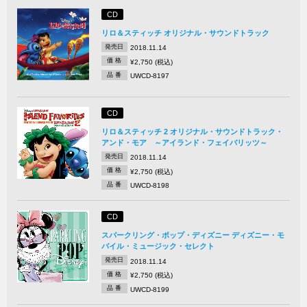
CD
リロ＆スティッチ オリジナル・サウンドトラック
発売日
2018.11.14
価 格
¥2,750 (税込)
品 番
UWCD-8197
CD
リロ＆スティッチ 2 オリジナル・サウンドトラック・
アンド・モア ～アイランド・フェイバリッツ～
発売日
2018.11.14
価 格
¥2,750 (税込)
品 番
UWCD-8198
CD
スパークリング・ポップ・ディズニー ディズニー・モ
バイル・ミュージック・セレクト
発売日
2018.11.14
価 格
¥2,750 (税込)
品 番
UWCD-8199