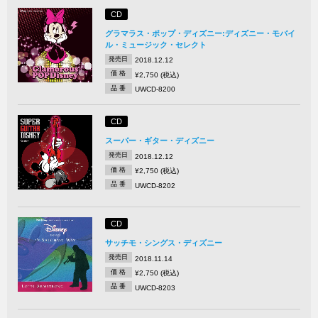
CD
グラマラス・ポップ・ディズニー:ディズニー・モバイ
ル・ミュージック・セレクト
発売日
2018.12.12
価 格
¥2,750 (税込)
品 番
UWCD-8200
CD
スーパー・ギター・ディズニー
発売日
2018.12.12
価 格
¥2,750 (税込)
品 番
UWCD-8202
CD
サッチモ・シングス・ディズニー
発売日
2018.11.14
価 格
¥2,750 (税込)
品 番
UWCD-8203