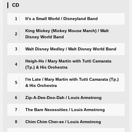
CD
It's a Small World / Disneyland Band
1
King Mickey (Mickey Mouse March) / Walt
2
Disney World Band
Walt Disney Medley / Walt Disney World Band
3
Heigh-Ho / Mary Martin with Tutti Camarata
4
(Tp.) & His Orchestra
I'm Late / Mary Martin with Tutti Camarata (Tp.)
5
& His Orchestra
Zip-A-Dee-Doo-Dah / Louis Armstrong
6
The Bare Necessities / Louis Armstrong
7
Chim Chim Cher-ee / Louis Armstrong
8