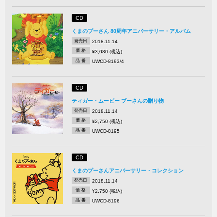
CD
くまのプーさん 80周年アニバーサリー・アルバム
発売日
2018.11.14
価 格
¥3,080 (税込)
品 番
UWCD-8193/4
CD
ティガー・ムービー プーさんの贈り物
発売日
2018.11.14
価 格
¥2,750 (税込)
品 番
UWCD-8195
CD
くまのプーさんアニバーサリー・コレクション
発売日
2018.11.14
価 格
¥2,750 (税込)
品 番
UWCD-8196