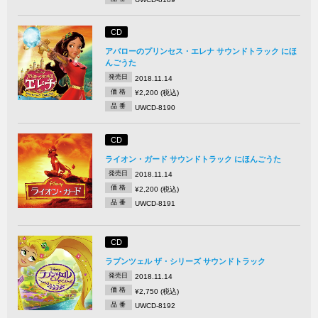
CD
アバローのプリンセス・エレナ サウンドトラック にほ
んごうた
発売日
2018.11.14
価 格
¥2,200 (税込)
品 番
UWCD-8190
CD
ライオン・ガード サウンドトラック にほんごうた
発売日
2018.11.14
価 格
¥2,200 (税込)
品 番
UWCD-8191
CD
ラプンツェル ザ・シリーズ サウンドトラック
発売日
2018.11.14
価 格
¥2,750 (税込)
品 番
UWCD-8192