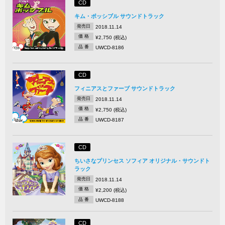
CD
キム・ポッシブル サウンドトラック
発売日
2018.11.14
価 格
¥2,750 (税込)
品 番
UWCD-8186
CD
フィニアスとファーブ サウンドトラック
発売日
2018.11.14
価 格
¥2,750 (税込)
品 番
UWCD-8187
CD
ちいさなプリンセス ソフィア オリジナル・サウンドト
ラック
発売日
2018.11.14
価 格
¥2,200 (税込)
品 番
UWCD-8188
CD