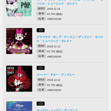
バイル・ミュージック・セレクト
発売日
2018.11.14
価 格
¥2,750 (税込)
品 番
UWCD-8199
CD
グラマラス・ポップ・ディズニー:ディズニー・モバイ
ル・ミュージック・セレクト
発売日
2018.12.12
価 格
¥2,750 (税込)
品 番
UWCD-8200
CD
スーパー・ギター・ディズニー
発売日
2018.12.12
価 格
¥2,750 (税込)
品 番
UWCD-8202
CD
サッチモ・シングス・ディズニー