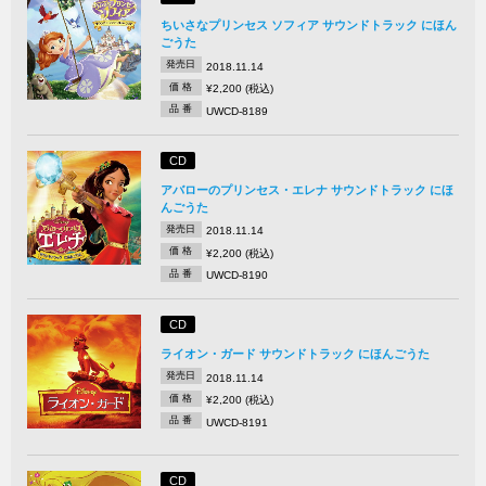
ちいさなプリンセス ソフィア サウンドトラック にほん
ごうた
発売日
2018.11.14
価 格
¥2,200 (税込)
品 番
UWCD-8189
CD
アバローのプリンセス・エレナ サウンドトラック にほ
んごうた
発売日
2018.11.14
価 格
¥2,200 (税込)
品 番
UWCD-8190
CD
ライオン・ガード サウンドトラック にほんごうた
発売日
2018.11.14
価 格
¥2,200 (税込)
品 番
UWCD-8191
CD