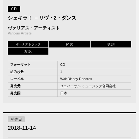
CD
シェキラ！ －リヴ・2・ダンス
ヴァリアス・アーティスト
Various Artists
ボーナストラック
解 説
歌 詞
対 訳
フォーマット
CD
組み枚数
1
レーベル
Walt Disney Records
発売元
ユニバーサル ミュージック合同会社
発売国
日本
発売日
2018-11-14