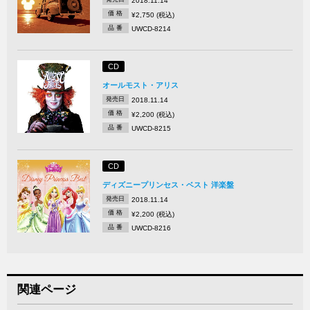
2018.11.14
価 格
¥2,750 (税込)
品 番
UWCD-8214
CD
オールモスト・アリス
発売日
2018.11.14
価 格
¥2,200 (税込)
品 番
UWCD-8215
CD
ディズニープリンセス・ベスト 洋楽盤
発売日
2018.11.14
価 格
¥2,200 (税込)
品 番
UWCD-8216
関連ページ