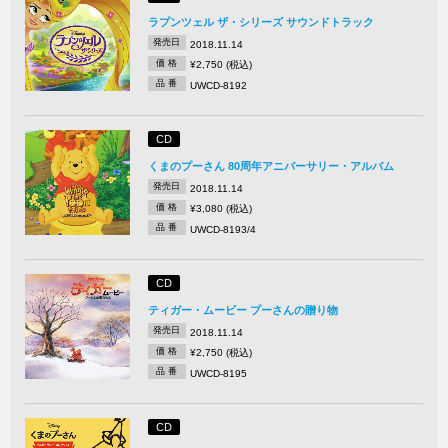
ラプンツェル ザ・シリーズ サウンドトラック
発売日
2018.11.14
価 格
¥2,750 (税込)
品 番
UWCD-8192
CD
くまのプーさん 80周年アニバーサリー・アルバム
発売日
2018.11.14
価 格
¥3,080 (税込)
品 番
UWCD-8193/4
CD
ティガー・ムービー プーさんの贈り物
発売日
2018.11.14
価 格
¥2,750 (税込)
品 番
UWCD-8195
CD