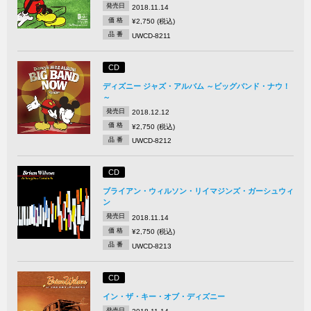
発売日
2018.11.14
価 格
¥2,750 (税込)
品 番
UWCD-8211
CD
ディズニー ジャズ・アルバム ～ビッグバンド・ナウ！
～
発売日
2018.12.12
価 格
¥2,750 (税込)
品 番
UWCD-8212
CD
ブライアン・ウィルソン・リイマジンズ・ガーシュウィ
ン
発売日
2018.11.14
価 格
¥2,750 (税込)
品 番
UWCD-8213
CD
イン・ザ・キー・オブ・ディズニー
発売日