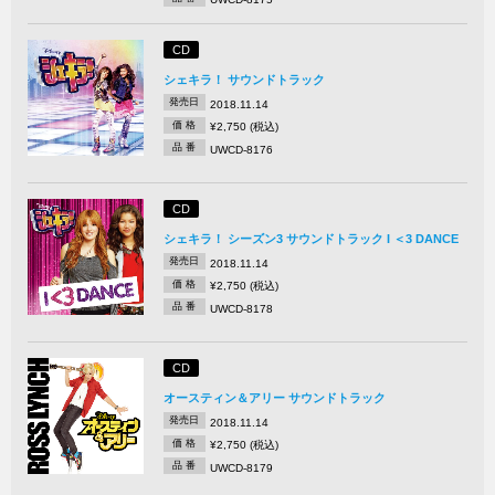
CD
シェキラ！ サウンドトラック
発売日
2018.11.14
価 格
¥2,750 (税込)
品 番
UWCD-8176
CD
シェキラ！ シーズン3 サウンドトラック I ＜3 DANCE
発売日
2018.11.14
価 格
¥2,750 (税込)
品 番
UWCD-8178
CD
オースティン＆アリー サウンドトラック
発売日
2018.11.14
価 格
¥2,750 (税込)
品 番
UWCD-8179