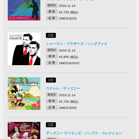
発売日
2018.11.14
価 格
¥2,750 (税込)
品 番
UWCD-8203
CD
シャーマン・ブラザーズ・ソングブック
発売日
2018.11.14
価 格
¥3,850 (税込)
品 番
UWCD-8204/5
CD
ウクレレ・ディズニー
発売日
2018.11.14
価 格
¥2,750 (税込)
品 番
UWCD-8206
CD
ディズニー ヴィランズ・ソングス・コレクション