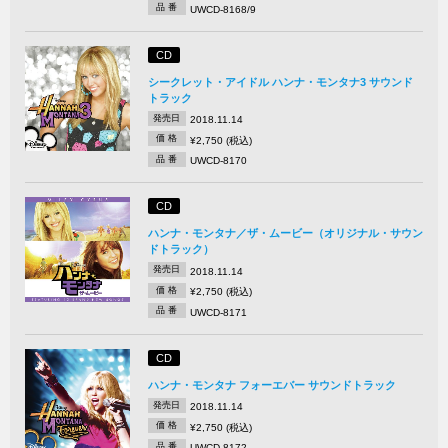
品 番
UWCD-8168/9
CD
シークレット・アイドル ハンナ・モンタナ3 サウンド
トラック
発売日
2018.11.14
価 格
¥2,750 (税込)
品 番
UWCD-8170
CD
ハンナ・モンタナ／ザ・ムービー（オリジナル・サウン
ドトラック）
発売日
2018.11.14
価 格
¥2,750 (税込)
品 番
UWCD-8171
CD
ハンナ・モンタナ フォーエバー サウンドトラック
発売日
2018.11.14
価 格
¥2,750 (税込)
品 番
UWCD-8172