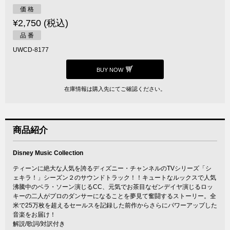
価 格
¥2,750 (税込)
品 番
UWCD-8177
BUY NOW
在庫情報は購入先にてご確認ください。
商品紹介
Disney Music Collection
ティーンに絶大な人気を誇るディズニー・チャンネルのTVシリーズ「シ
ェキラ！」シーズン２のサウンドトラック！！キュートなルックスで人気
沸騰中のベラ・ソーン演じるCC、元気でお茶目なゼンデイヤ演じるロッ
キーの二人がプロのダンサーになることを夢見て奮闘するストーリー。全
米で25万枚を超えるセールスを記録した前作からさらにパワーアップした
音楽をお届け！
解説/歌詞/対訳付き