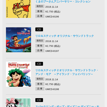
くまのプーさんアニバーサリー・コレクション
発売日
2018.11.14
価 格
¥2,750 (税込)
品 番
UWCD-8196
CD
リロ＆スティッチ オリジナル・サウンドトラック
発売日
2018.11.14
価 格
¥2,750 (税込)
品 番
UWCD-8197
CD
リロ＆スティッチ 2 オリジナル・サウンドトラック・
アンド・モア ～アイランド・フェイバリッツ～
発売日
2018.11.14
価 格
¥2,750 (税込)
品 番
UWCD-8198
CD
スパークリング・ポップ・ディズニー ディズニー・モ