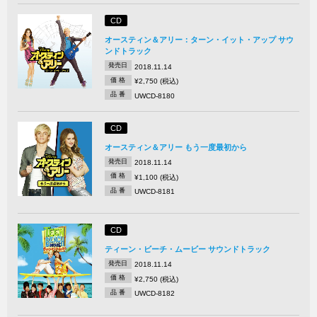
CD
オースティン＆アリー：ターン・イット・アップ サウ
ンドトラック
発売日
2018.11.14
価 格
¥2,750 (税込)
品 番
UWCD-8180
CD
オースティン＆アリー もう一度最初から
発売日
2018.11.14
価 格
¥1,100 (税込)
品 番
UWCD-8181
CD
ティーン・ビーチ・ムービー サウンドトラック
発売日
2018.11.14
価 格
¥2,750 (税込)
品 番
UWCD-8182