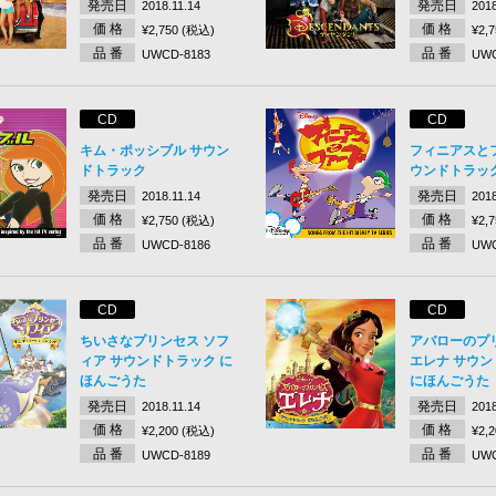
発売日
発売日
2018.11.14
2018
価 格
価 格
¥2,750 (税込)
¥2,
品 番
品 番
UWCD-8183
UWC
CD
CD
キム・ポッシブル サウン
フィニアスと
ドトラック
ウンドトラッ
発売日
発売日
2018.11.14
2018
価 格
価 格
¥2,750 (税込)
¥2,
品 番
品 番
UWCD-8186
UWC
CD
CD
ちいさなプリンセス ソフ
アバローのプ
ィア サウンドトラック に
エレナ サウ
ほんごうた
にほんごうた
発売日
発売日
2018.11.14
2018
価 格
価 格
¥2,200 (税込)
¥2,
品 番
品 番
UWCD-8189
UWC