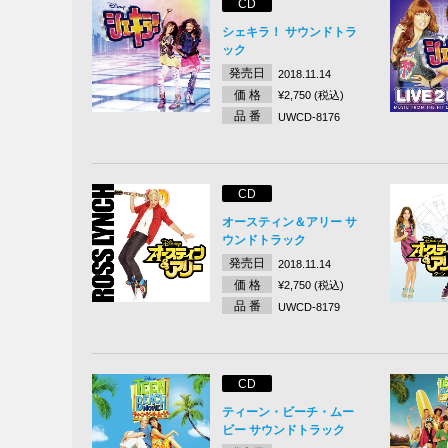
CD
シェキラ！ サウンドトラ
ック
発売日
2018.11.14
価 格
¥2,750 (税込)
品 番
UWCD-8176
CD
オースティン＆アリー サ
ウンドトラック
発売日
2018.11.14
価 格
¥2,750 (税込)
品 番
UWCD-8179
CD
ティーン・ビーチ・ムー
ビー サウンドトラック