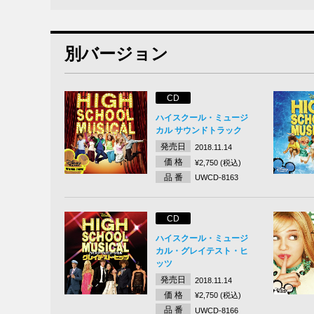
別バージョン
CD
ハイスクール・ミュージ
カル サウンドトラック
発売日
2018.11.14
価 格
¥2,750 (税込)
品 番
UWCD-8163
CD
ハイスクール・ミュージ
カル・グレイテスト・ヒ
ッツ
発売日
2018.11.14
価 格
¥2,750 (税込)
品 番
UWCD-8166