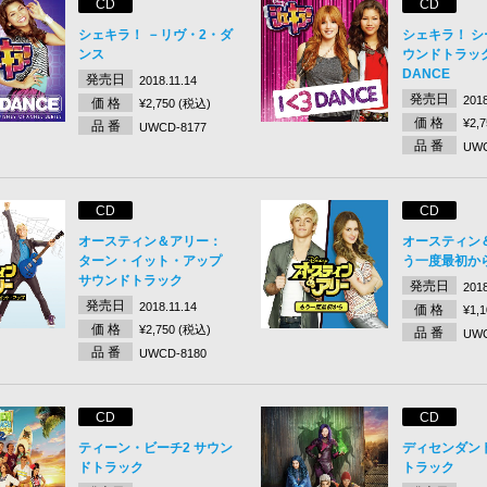
CD
CD
シェキラ！ －リヴ・2・ダ
シェキラ！ シ
ンス
ウンドトラック 
DANCE
発売日
2018.11.14
発売日
2018
価 格
¥2,750 (税込)
価 格
¥2,
品 番
UWCD-8177
品 番
UWC
CD
CD
オースティン＆アリー：
オースティン
ターン・イット・アップ
う一度最初か
サウンドトラック
発売日
2018
発売日
2018.11.14
価 格
¥1,
価 格
¥2,750 (税込)
品 番
UWC
品 番
UWCD-8180
CD
CD
ティーン・ビーチ2 サウン
ディセンダン
ドトラック
トラック