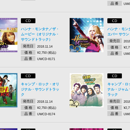
品 番
UWC
CD
CD
ハンナ・モンタナ／ザ・
ハンナ・モン
ムービー（オリジナル・
エバー サウ
サウンドトラック）
発売日
2018
発売日
2018.11.14
価 格
¥2,
価 格
¥2,750 (税込)
品 番
UWC
品 番
UWCD-8171
CD
CD
キャンプ・ロック・オリ
キャンプ・ロッ
ジナル・サウンドトラッ
ナル・ジャム
ク
ラック
発売日
発売日
2018.11.14
2018
価 格
価 格
¥2,750 (税込)
¥2,
品 番
品 番
UWCD-8174
UWC