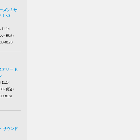
ーズン3 サ
I ＜3
.11.14
750 (税込)
D-8178
＆アリー も
ら
.11.14
100 (税込)
D-8181
ト サウンド