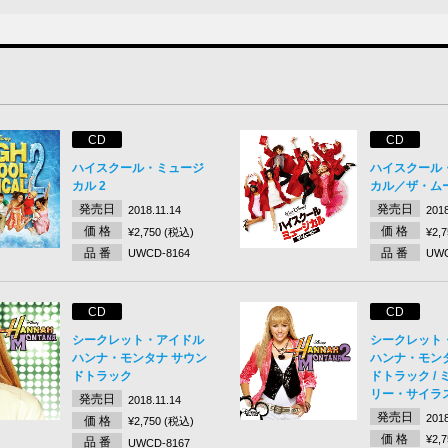
CD
CD
ハイスクール・ミュージ
ハイスクール
カル 2
カル／ザ・ム
発売日
発売日
2018.11.14
2018
価 格
価 格
¥2,750 (税込)
¥2,
品 番
品 番
UWCD-8164
UWC
CD
CD
シークレット・アイドル
シークレット
ハンナ・モンタナ サウン
ハンナ・モンタ
ドトラック
ドトラック /
リー・サイラ
発売日
2018.11.14
発売日
2018
価 格
¥2,750 (税込)
価 格
¥2,
品 番
UWCD-8167