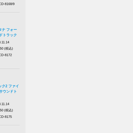
D-8168/9
タナ フォー
ンドトラック
.11.14
750 (税込)
D-8172
ク2 ファイ
 サウンドト
.11.14
750 (税込)
D-8175