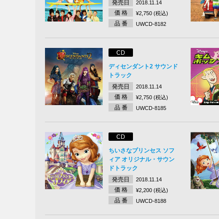
発売日
2018.11.14
価 格
¥2,750 (税込)
品 番
UWCD-8182
CD
ディセンダント2 サウンド
トラック
発売日
2018.11.14
価 格
¥2,750 (税込)
品 番
UWCD-8185
CD
ちいさなプリンセス ソフ
ィア オリジナル・サウン
ドトラック
発売日
2018.11.14
価 格
¥2,200 (税込)
品 番
UWCD-8188