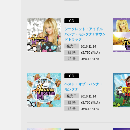
CD
シークレット・アイドル
ハンナ・モンタナ3 サウン
ドトラック
発売日
2018.11.14
価 格
¥2,750 (税込)
品 番
UWCD-8170
CD
ベスト・オブ・ハンナ・
モンタナ
発売日
2018.11.14
価 格
¥2,750 (税込)
品 番
UWCD-8173