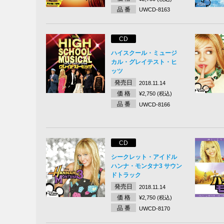
品 番
UWCD-8163
CD
ハイスクール・ミュージ
カル・グレイテスト・ヒ
ッツ
発売日
2018.11.14
価 格
¥2,750 (税込)
品 番
UWCD-8166
CD
シークレット・アイドル
ハンナ・モンタナ3 サウン
ドトラック
発売日
2018.11.14
価 格
¥2,750 (税込)
品 番
UWCD-8170