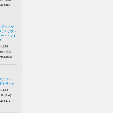
D-8165
・アイドル
ナ2 サウン
 ミート・マイ
ス
.11.14
750 (税込)
D-8168/9
タナ フォー
ンドトラック
.11.14
750 (税込)
D-8172