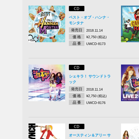
CD
ベスト・オブ・ハンナ・
モンタナ
発売日
2018.11.14
価 格
¥2,750 (税込)
品 番
UWCD-8173
CD
シェキラ！ サウンドトラ
ック
発売日
2018.11.14
価 格
¥2,750 (税込)
品 番
UWCD-8176
CD
オースティン＆アリー サ