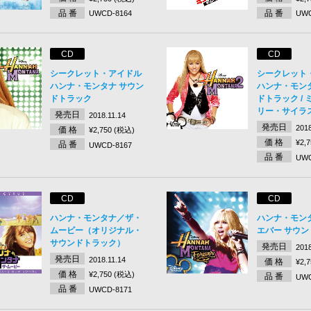
品 番
品 番
UWCD-8164
UWC
CD
CD
シークレット・アイドル
シークレット
ハンナ・モンタナ サウン
ハンナ・モンタ
ドトラック
ドトラック /
リー・サイラ
発売日
2018.11.14
発売日
2018
価 格
¥2,750 (税込)
価 格
¥2,
品 番
UWCD-8167
品 番
UWC
CD
CD
ハンナ・モンタナ／ザ・
ハンナ・モン
ムービー（オリジナル・
エバー サウ
サウンドトラック）
発売日
2018
発売日
2018.11.14
価 格
¥2,
価 格
¥2,750 (税込)
品 番
UWC
品 番
UWCD-8171