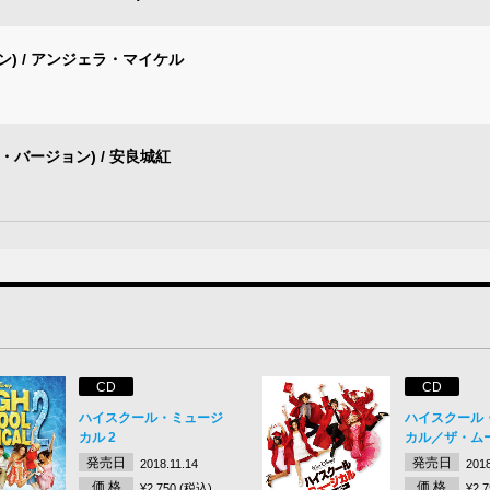
ン) / アンジェラ・マイケル
・バージョン) / 安良城紅
CD
CD
ハイスクール・ミュージ
ハイスクール
カル 2
カル／ザ・ム
発売日
発売日
2018.11.14
2018
価 格
価 格
¥2,750 (税込)
¥2,