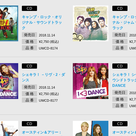
CD
CD
キャンプ・ロック・オリ
キャンプ・ロッ
ジナル・サウンドトラッ
ナル・ジャム
ク
ラック
発売日
発売日
2018.11.14
2018
価 格
価 格
¥2,750 (税込)
¥2,
品 番
品 番
UWCD-8174
UWC
CD
CD
シェキラ！ －リヴ・2・ダ
シェキラ！ シ
ンス
ウンドトラック 
DANCE
発売日
2018.11.14
発売日
2018
価 格
¥2,750 (税込)
価 格
¥2,
品 番
UWCD-8177
品 番
UWC
CD
CD
オースティン＆アリー：
オースティン