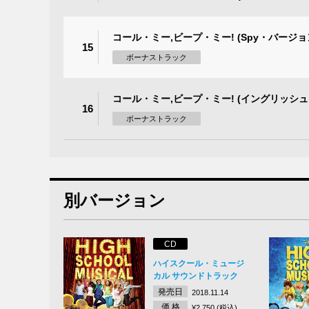
コール・ミー,ビープ・ミー! (Spy・バージョ
15
ボーナストラック
コール・ミー,ビープ・ミー! (イングリッシュ
16
ボーナストラック
別バージョン
CD
ハイスクール・ミュージ
カル サウンドトラック
発売日
2018.11.14
価 格
¥2,750 (税込)