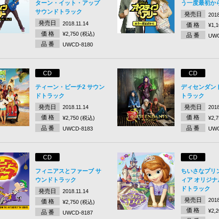
ターン・イット・アップ
う一度最初か
サウンドトラック
発売日
2018
発売日
2018.11.14
価 格
¥1,
価 格
¥2,750 (税込)
品 番
UWC
品 番
UWCD-8180
CD
CD
ティーン・ビーチ2 サウン
ディセンダン
ドトラック
トラック
発売日
発売日
2018.11.14
2018
価 格
価 格
¥2,750 (税込)
¥2,
品 番
品 番
UWCD-8183
UWC
CD
CD
フィニアスとファーブ サ
ちいさなプリ
ウンドトラック
ィア オリジ
ドトラック
発売日
2018.11.14
発売日
2018
価 格
¥2,750 (税込)
価 格
¥2,
品 番
UWCD-8187