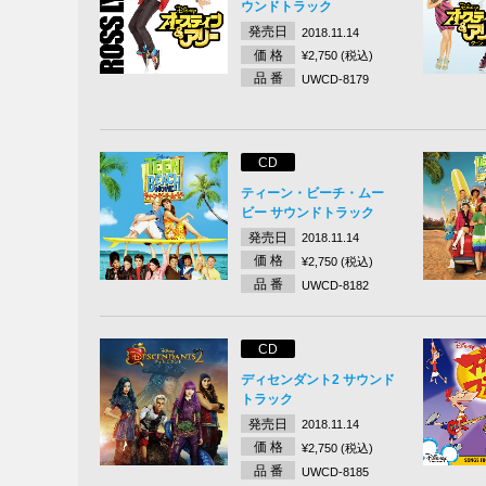
ウンドトラック
発売日
2018.11.14
価 格
¥2,750 (税込)
品 番
UWCD-8179
CD
ティーン・ビーチ・ムー
ビー サウンドトラック
発売日
2018.11.14
価 格
¥2,750 (税込)
品 番
UWCD-8182
CD
ディセンダント2 サウンド
トラック
発売日
2018.11.14
価 格
¥2,750 (税込)
品 番
UWCD-8185