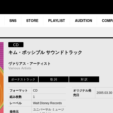
SNS
STORE
PLAYLIST
AUDITION
COMP
CD
キム・ポッシブル サウンドトラック
ヴァリアス・アーティスト
Various Artists
ボーナストラック
歌 詞
対 訳
フォーマット
CD
オリジナル発
2005.03.30
売日
組み枚数
1
レーベル
Walt Disney Records
ユニバーサル ミュージ
発売元