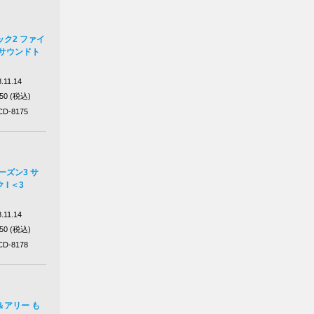
ク2 ファイ
 サウンドト
.11.14
750 (税込)
D-8175
ーズン3 サ
I ＜3
.11.14
750 (税込)
D-8178
＆アリー も