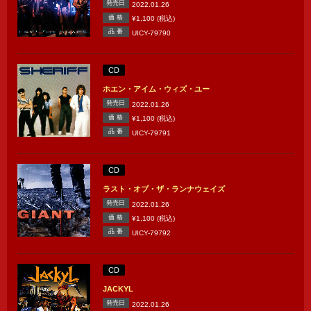
発売日
2022.01.26
価 格
¥1,100 (税込)
品 番
UICY-79790
CD
ホエン・アイム・ウィズ・ユー
発売日
2022.01.26
価 格
¥1,100 (税込)
品 番
UICY-79791
CD
ラスト・オブ・ザ・ランナウェイズ
発売日
2022.01.26
価 格
¥1,100 (税込)
品 番
UICY-79792
CD
JACKYL
発売日
2022.01.26