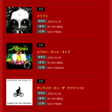
CD
ドリフト
発売日
2022.01.26
価 格
¥1,100 (税込)
品 番
UICY-79832
CD
スワロー・ディス・ライブ
発売日
2022.01.26
価 格
¥1,650 (税込)
品 番
UICY-79833/4
CD
サンライズ・オン・ザ・サファーバス
発売日
2022.01.26
価 格
¥1,100 (税込)
品 番
UICY-79836