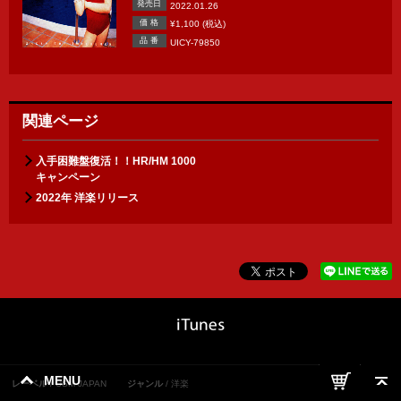
発売日
2022.01.26
価 格
¥1,100 (税込)
品 番
UICY-79850
関連ページ
入手困難盤復活！！HR/HM 1000
キャンペーン
2022年 洋楽リリース
MENU
レーベル
USM JAPAN
ジャンル
洋楽