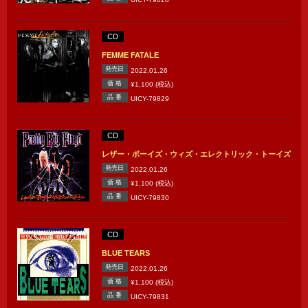
CD
FEMME FATALE
発売日
2022.01.26
価 格
¥1,100 (税込)
品 番
UICY-79829
CD
レザー・ボーイズ・ウィズ・エレクトリック・トーイズ
発売日
2022.01.26
価 格
¥1,100 (税込)
品 番
UICY-79830
CD
BLUE TEARS
発売日
2022.01.26
価 格
¥1,100 (税込)
品 番
UICY-79831