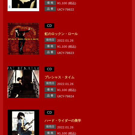
価 格
¥1,100 (税込)
品 番
UICY-79822
CD
虹のロックン・ロール
発売日
2022.01.26
価 格
¥1,100 (税込)
品 番
UICY-79823
CD
プレシャス・タイム
発売日
2022.01.26
価 格
¥1,100 (税込)
品 番
UICY-79824
CD
ハード・ライダーの美学
発売日
2022.01.26
価 格
¥1,100 (税込)