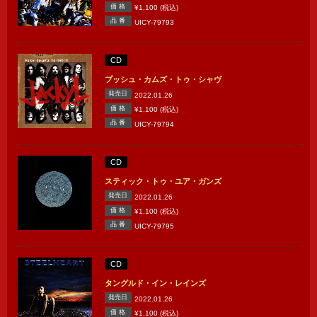
価 格
¥1,100 (税込)
品 番
UICY-79793
CD
プッシュ・カムズ・トゥ・シャヴ
発売日
2022.01.26
価 格
¥1,100 (税込)
品 番
UICY-79794
CD
スティック・トゥ・ユア・ガンズ
発売日
2022.01.26
価 格
¥1,100 (税込)
品 番
UICY-79795
CD
タングルド・イン・レインズ
発売日
2022.01.26
価 格
¥1,100 (税込)