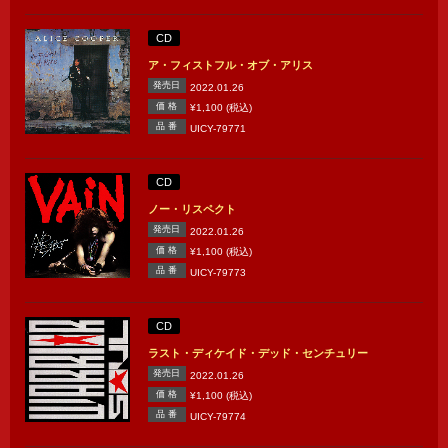
CD
ア・フィストフル・オブ・アリス
発売日
2022.01.26
価 格
¥1,100 (税込)
品 番
UICY-79771
CD
ノー・リスペクト
発売日
2022.01.26
価 格
¥1,100 (税込)
品 番
UICY-79773
CD
ラスト・ディケイド・デッド・センチュリー
発売日
2022.01.26
価 格
¥1,100 (税込)
品 番
UICY-79774