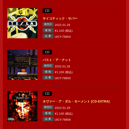
CD
サイコティック・サパー
発売日
2022.01.26
価 格
¥1,100 (税込)
品 番
UICY-79804
CD
バスト・ア・ナット
発売日
2022.01.26
価 格
¥1,100 (税込)
品 番
UICY-79805
CD
ネヴァー・ア・ダル・モーメント [CD-EXTRA]
発売日
2022.01.26
価 格
¥1,100 (税込)
品 番
UICY-79806