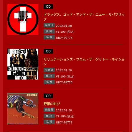
CD
ドラッグス、ゴッド・アンド・ザ・ニュー・リパブリッ
ク
発売日
2022.01.26
価 格
¥1,100 (税込)
品 番
UICY-79775
CD
サリュテーションズ・フロム・ザ・ゲットー・ネイショ
ン
発売日
2022.01.26
価 格
¥1,100 (税込)
品 番
UICY-79776
CD
野獣の叫び
発売日
2022.01.26
価 格
¥1,100 (税込)
品 番
UICY-79777