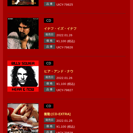
品 番
UICY-79825
CD
イナフ・イズ・イナフ
発売日
2022.01.26
価 格
¥1,100 (税込)
品 番
UICY-79826
CD
ヒア・アンド・ナウ
発売日
2022.01.26
価 格
¥1,100 (税込)
品 番
UICY-79827
CD
衝動 [CD-EXTRA]
発売日
2022.01.26
価 格
¥1,100 (税込)
品 番
UICY-79828