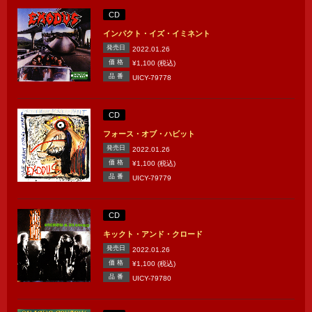
CD
インパクト・イズ・イミネント
発売日
2022.01.26
価 格
¥1,100 (税込)
品 番
UICY-79778
CD
フォース・オブ・ハビット
発売日
2022.01.26
価 格
¥1,100 (税込)
品 番
UICY-79779
CD
キックト・アンド・クロード
発売日
2022.01.26
価 格
¥1,100 (税込)
品 番
UICY-79780