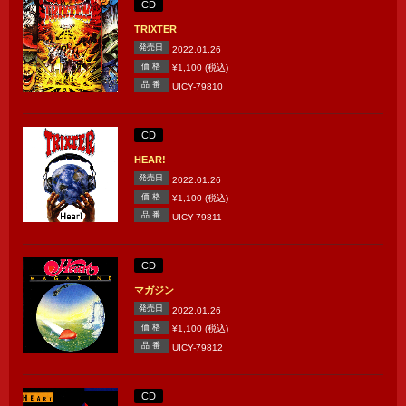
CD
TRIXTER
発売日
2022.01.26
価 格
¥1,100 (税込)
品 番
UICY-79810
CD
HEAR!
発売日
2022.01.26
価 格
¥1,100 (税込)
品 番
UICY-79811
CD
マガジン
発売日
2022.01.26
価 格
¥1,100 (税込)
品 番
UICY-79812
CD