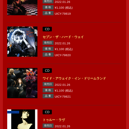
発売日
2022.01.26
価 格
¥1,100 (税込)
品 番
UICY-79819
CD
セブン・ザ・ハード・ウェイ
発売日
2022.01.26
価 格
¥1,100 (税込)
品 番
UICY-79820
CD
ワイド・アウェイク・イン・ドリームランド
発売日
2022.01.26
価 格
¥1,100 (税込)
品 番
UICY-79821
CD
トゥルー・ラヴ
発売日
2022.01.26