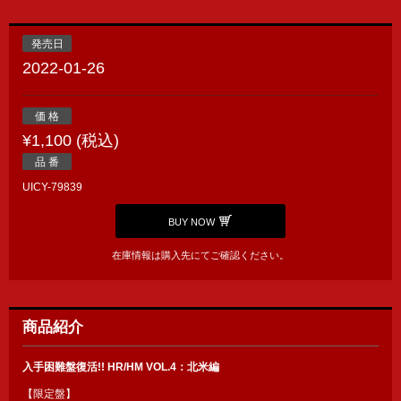
発売日
2022-01-26
価 格
¥1,100 (税込)
品 番
UICY-79839
BUY NOW
在庫情報は購入先にてご確認ください。
商品紹介
入手困難盤復活!! HR/HM VOL.4：北米編
【限定盤】