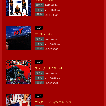
ウォント・サム?
発売日
2022.01.26
価 格
¥1,100 (税込)
品 番
UICY-79847
CD
アースシェイカー
発売日
2022.01.26
価 格
¥1,100 (税込)
品 番
UICY-79848
CD
ブラック・タイガー +1
発売日
2022.01.26
価 格
¥1,100 (税込)
品 番
UICY-79849
CD
アンダー・ジ・インフルエンス