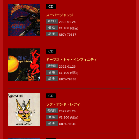
CD
スーパージャッジ
発売日
2022.01.26
価 格
¥1,100 (税込)
品 番
UICY-79837
CD
ドープス・トゥ・インフィニティ
発売日
2022.01.26
価 格
¥1,100 (税込)
品 番
UICY-79838
CD
ラフ・アンド・レディ
発売日
2022.01.26
価 格
¥1,100 (税込)
品 番
UICY-79840