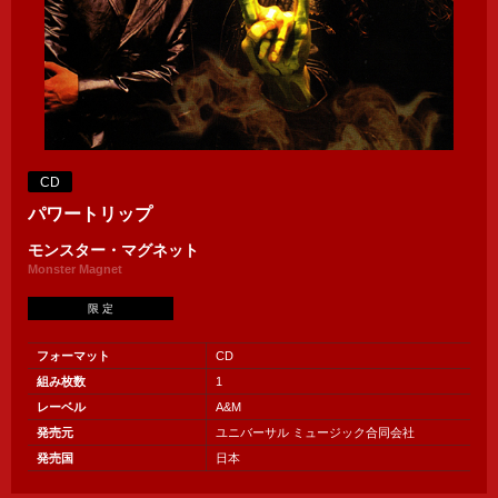
CD
パワートリップ
モンスター・マグネット
Monster Magnet
限 定
フォーマット
CD
組み枚数
1
レーベル
A&M
発売元
ユニバーサル ミュージック合同会社
発売国
日本