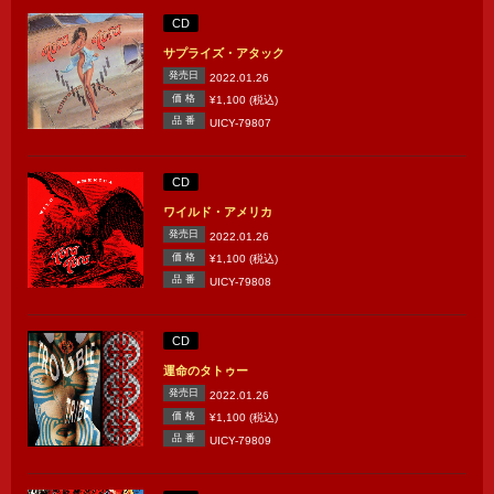
CD
サプライズ・アタック
発売日
2022.01.26
価 格
¥1,100 (税込)
品 番
UICY-79807
CD
ワイルド・アメリカ
発売日
2022.01.26
価 格
¥1,100 (税込)
品 番
UICY-79808
CD
運命のタトゥー
発売日
2022.01.26
価 格
¥1,100 (税込)
品 番
UICY-79809