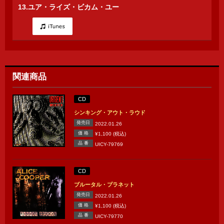
13.ユア・ライズ・ビカム・ユー
関連商品
CD
シンキング・アウト・ラウド
発売日
2022.01.26
価 格
¥1,100 (税込)
品 番
UICY-79769
CD
ブルータル・プラネット
発売日
2022.01.26
価 格
¥1,100 (税込)
品 番
UICY-79770