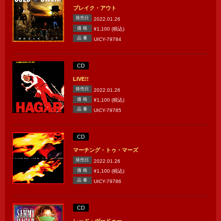
ブレイク・アウト
発売日
2022.01.26
価 格
¥1,100 (税込)
品 番
UICY-79784
CD
LIVE!!
発売日
2022.01.26
価 格
¥1,100 (税込)
品 番
UICY-79785
CD
マーチング・トゥ・マーズ
発売日
2022.01.26
価 格
¥1,100 (税込)
品 番
UICY-79786
CD