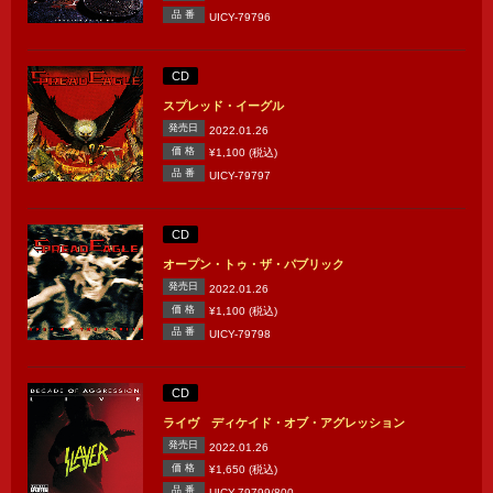
品 番
UICY-79796
CD
スプレッド・イーグル
発売日
2022.01.26
価 格
¥1,100 (税込)
品 番
UICY-79797
CD
オープン・トゥ・ザ・パブリック
発売日
2022.01.26
価 格
¥1,100 (税込)
品 番
UICY-79798
CD
ライヴ ディケイド・オブ・アグレッション
発売日
2022.01.26
価 格
¥1,650 (税込)
品 番
UICY-79799/800