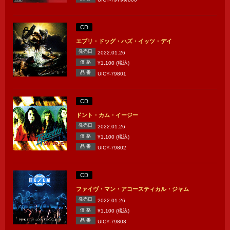
CD
エブリ・ドッグ・ハズ・イッツ・デイ
発売日
2022.01.26
価 格
¥1,100 (税込)
品 番
UICY-79801
CD
ドント・カム・イージー
発売日
2022.01.26
価 格
¥1,100 (税込)
品 番
UICY-79802
CD
ファイヴ・マン・アコースティカル・ジャム
発売日
2022.01.26
価 格
¥1,100 (税込)
品 番
UICY-79803