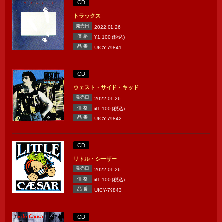
CD
トラックス
発売日
2022.01.26
価 格
¥1,100 (税込)
品 番
UICY-79841
CD
ウェスト・サイド・キッド
発売日
2022.01.26
価 格
¥1,100 (税込)
品 番
UICY-79842
CD
リトル・シーザー
発売日
2022.01.26
価 格
¥1,100 (税込)
品 番
UICY-79843
CD