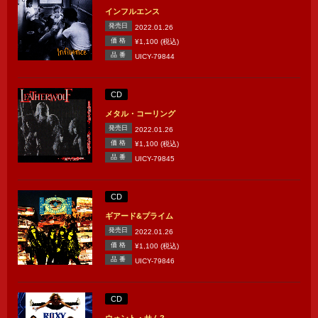
インフルエンス
発売日
2022.01.26
価 格
¥1,100 (税込)
品 番
UICY-79844
CD
メタル・コーリング
発売日
2022.01.26
価 格
¥1,100 (税込)
品 番
UICY-79845
CD
ギアード&プライム
発売日
2022.01.26
価 格
¥1,100 (税込)
品 番
UICY-79846
CD