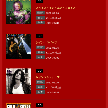
CD
スペイス・イン・ユア・フェイス
発売日
2022.01.26
価 格
¥1,100 (税込)
品 番
UICY-79781
CD
ケイン・ロバーツ
発売日
2022.01.26
価 格
¥1,100 (税込)
品 番
UICY-79782
CD
セインツ＆シナーズ
発売日
2022.01.26
価 格
¥1,100 (税込)
品 番
UICY-79783
CD