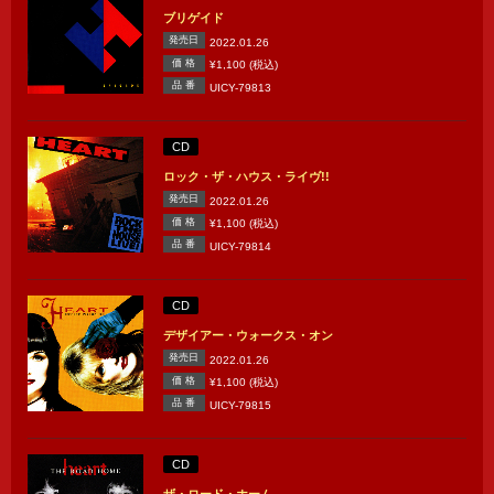
ブリゲイド
発売日
2022.01.26
価 格
¥1,100 (税込)
品 番
UICY-79813
CD
ロック・ザ・ハウス・ライヴ!!
発売日
2022.01.26
価 格
¥1,100 (税込)
品 番
UICY-79814
CD
デザイアー・ウォークス・オン
発売日
2022.01.26
価 格
¥1,100 (税込)
品 番
UICY-79815
CD