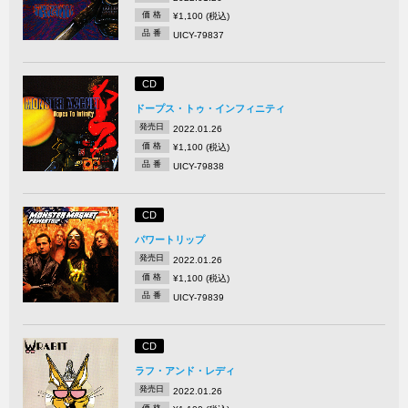
価 格
¥1,100 (税込)
品 番
UICY-79837
CD
ドープス・トゥ・インフィニティ
発売日
2022.01.26
価 格
¥1,100 (税込)
品 番
UICY-79838
CD
パワートリップ
発売日
2022.01.26
価 格
¥1,100 (税込)
品 番
UICY-79839
CD
ラフ・アンド・レディ
発売日
2022.01.26
価 格