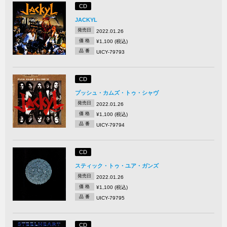
CD
JACKYL
発売日
2022.01.26
価 格
¥1,100 (税込)
品 番
UICY-79793
CD
プッシュ・カムズ・トゥ・シャヴ
発売日
2022.01.26
価 格
¥1,100 (税込)
品 番
UICY-79794
CD
スティック・トゥ・ユア・ガンズ
発売日
2022.01.26
価 格
¥1,100 (税込)
品 番
UICY-79795
CD