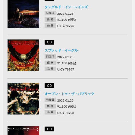
タングルド・イン・レインズ
発売日
2022.01.26
価 格
¥1,100 (税込)
品 番
UICY-79796
CD
スプレッド・イーグル
発売日
2022.01.26
価 格
¥1,100 (税込)
品 番
UICY-79797
CD
オープン・トゥ・ザ・パブリック
発売日
2022.01.26
価 格
¥1,100 (税込)
品 番
UICY-79798
CD