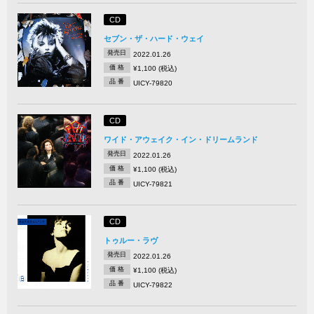
CD
セブン・ザ・ハード・ウェイ
発売日
2022.01.26
価 格
¥1,100 (税込)
品 番
UICY-79820
CD
ワイド・アウェイク・イン・ドリームランド
発売日
2022.01.26
価 格
¥1,100 (税込)
品 番
UICY-79821
CD
トゥルー・ラヴ
発売日
2022.01.26
価 格
¥1,100 (税込)
品 番
UICY-79822