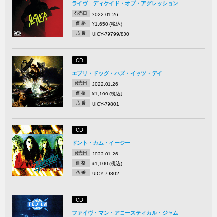
ライヴ ディケイド・オブ・アグレッション
発売日
2022.01.26
価 格
¥1,650 (税込)
品 番
UICY-79799/800
CD
エブリ・ドッグ・ハズ・イッツ・デイ
発売日
2022.01.26
価 格
¥1,100 (税込)
品 番
UICY-79801
CD
ドント・カム・イージー
発売日
2022.01.26
価 格
¥1,100 (税込)
品 番
UICY-79802
CD
ファイヴ・マン・アコースティカル・ジャム