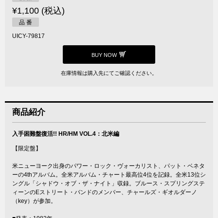
¥1,100 (税込)
品 番
UICY-79817
BUY NOW
在庫情報は購入先にてご確認ください。
商品紹介
入手困難盤復活!! HR/HM VOL.4：北米編
【限定盤】
米ニューヨーク出身のパワー・ロック・ヴォーカリスト、パット・ベネタ
ーの4thアルバム。全米アルバム・チャート最高位4位を記録。全米13位シ
ングル「シャドウ・オブ・ザ・ナイト」収録。ブルース・スプリングステ
ィーンのEストリート・バンドのメンバー、チャールズ・ギオルダーノ
（key）が参加。