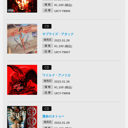
価 格
¥1,100 (税込)
品 番
UICY-79806
CD
サプライズ・アタック
発売日
2022.01.26
価 格
¥1,100 (税込)
品 番
UICY-79807
CD
ワイルド・アメリカ
発売日
2022.01.26
価 格
¥1,100 (税込)
品 番
UICY-79808
CD
運命のタトゥー
発売日
2022.01.26
価 格