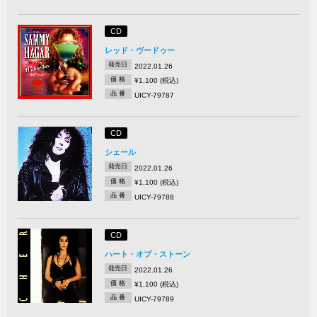
CD
レッド・ヴードゥー
発売日
2022.01.26
価 格
¥1,100 (税込)
品 番
UICY-79787
CD
シェール
発売日
2022.01.26
価 格
¥1,100 (税込)
品 番
UICY-79788
CD
ハート・オブ・ストーン
発売日
2022.01.26
価 格
¥1,100 (税込)
品 番
UICY-79789