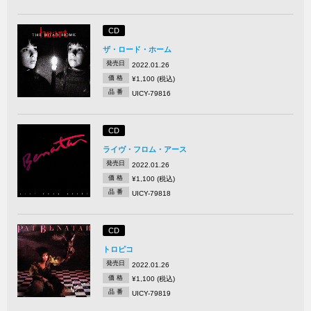
CD
ザ・ロード・ホーム
発売日
2022.01.26
価 格
¥1,100 (税込)
品 番
UICY-79816
CD
ライヴ・フロム・アース
発売日
2022.01.26
価 格
¥1,100 (税込)
品 番
UICY-79818
CD
トロピコ
発売日
2022.01.26
価 格
¥1,100 (税込)
品 番
UICY-79819