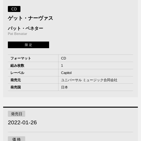
CD
ゲット・ナーヴァス
パット・ベネター
Pat Benatar
限 定
フォーマット
CD
組み枚数
1
レーベル
Capitol
発売元
ユニバーサル ミュージック合同会社
発売国
日本
発売日
2022-01-26
価 格