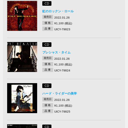
CD
虹のロックン・ロール
発売日
2022.01.26
価 格
¥1,100 (税込)
品 番
UICY-79823
CD
プレシャス・タイム
発売日
2022.01.26
価 格
¥1,100 (税込)
品 番
UICY-79824
CD
ハード・ライダーの美学
発売日
2022.01.26
価 格
¥1,100 (税込)
品 番
UICY-79825
CD