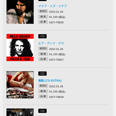
イナフ・イズ・イナフ
発売日
2022.01.26
価 格
¥1,100 (税込)
品 番
UICY-79826
CD
ヒア・アンド・ナウ
発売日
2022.01.26
価 格
¥1,100 (税込)
品 番
UICY-79827
CD
衝動 [CD-EXTRA]
発売日
2022.01.26
価 格
¥1,100 (税込)
品 番
UICY-79828
CD