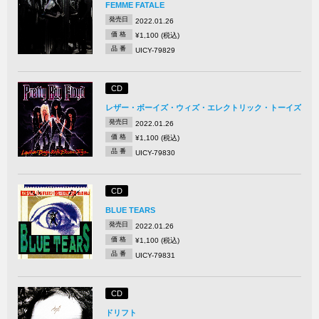
FEMME FATALE
発売日
2022.01.26
価 格
¥1,100 (税込)
品 番
UICY-79829
CD
レザー・ボーイズ・ウィズ・エレクトリック・トーイズ
発売日
2022.01.26
価 格
¥1,100 (税込)
品 番
UICY-79830
CD
BLUE TEARS
発売日
2022.01.26
価 格
¥1,100 (税込)
品 番
UICY-79831
CD
ドリフト