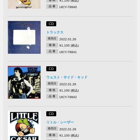
¥1,100 (税込)
品 番
UICY-79840
CD
トラックス
発売日
2022.01.26
価 格
¥1,100 (税込)
品 番
UICY-79841
CD
ウェスト・サイド・キッド
発売日
2022.01.26
価 格
¥1,100 (税込)
品 番
UICY-79842
CD
リトル・シーザー
発売日
2022.01.26
価 格
¥1,100 (税込)