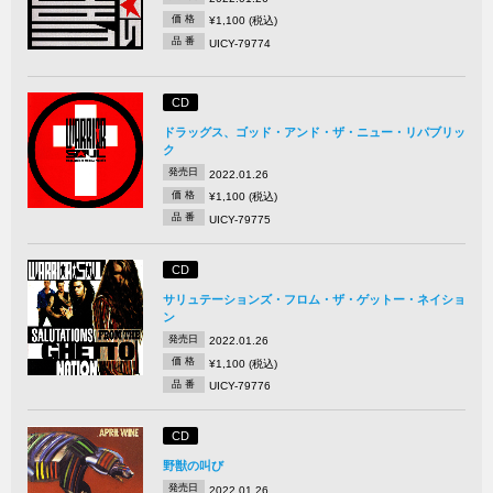
価 格
¥1,100 (税込)
品 番
UICY-79774
CD
ドラッグス、ゴッド・アンド・ザ・ニュー・リパブリッ
ク
発売日
2022.01.26
価 格
¥1,100 (税込)
品 番
UICY-79775
CD
サリュテーションズ・フロム・ザ・ゲットー・ネイショ
ン
発売日
2022.01.26
価 格
¥1,100 (税込)
品 番
UICY-79776
CD
野獣の叫び
発売日
2022.01.26