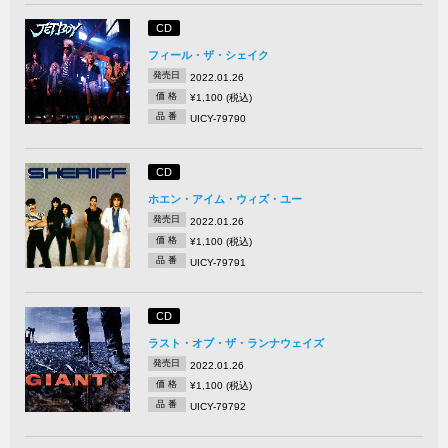
CD
フィール・ザ・シェイク
発売日
2022.01.26
価 格
¥1,100 (税込)
品 番
UICY-79790
CD
ホエン・アイム・ウィズ・ユー
発売日
2022.01.26
価 格
¥1,100 (税込)
品 番
UICY-79791
CD
ラスト・オブ・ザ・ランナウェイズ
発売日
2022.01.26
価 格
¥1,100 (税込)
品 番
UICY-79792