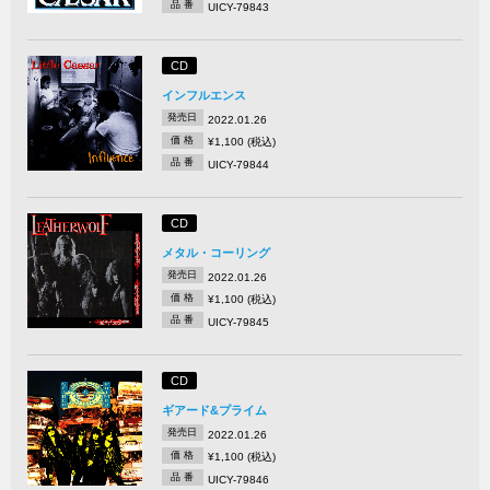
品 番
UICY-79843
CD
インフルエンス
発売日
2022.01.26
価 格
¥1,100 (税込)
品 番
UICY-79844
CD
メタル・コーリング
発売日
2022.01.26
価 格
¥1,100 (税込)
品 番
UICY-79845
CD
ギアード&プライム
発売日
2022.01.26
価 格
¥1,100 (税込)
品 番
UICY-79846