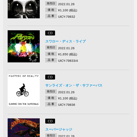
発売日
2022.01.26
価 格
¥1,100 (税込)
品 番
UICY-79832
CD
スワロー・ディス・ライブ
発売日
2022.01.26
価 格
¥1,650 (税込)
品 番
UICY-79833/4
CD
サンライズ・オン・ザ・サファーバス
発売日
2022.01.26
価 格
¥1,100 (税込)
品 番
UICY-79836
CD
スーパージャッジ
発売日
2022.01.26