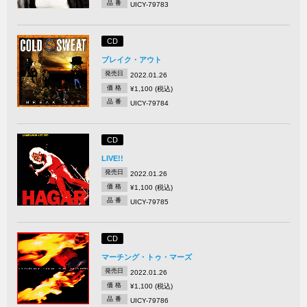
品 番
UICY-79783
CD
ブレイク・アウト
発売日
2022.01.26
価 格
¥1,100 (税込)
品 番
UICY-79784
CD
LIVE!!
発売日
2022.01.26
価 格
¥1,100 (税込)
品 番
UICY-79785
CD
マーチング・トゥ・マーズ
発売日
2022.01.26
価 格
¥1,100 (税込)
品 番
UICY-79786