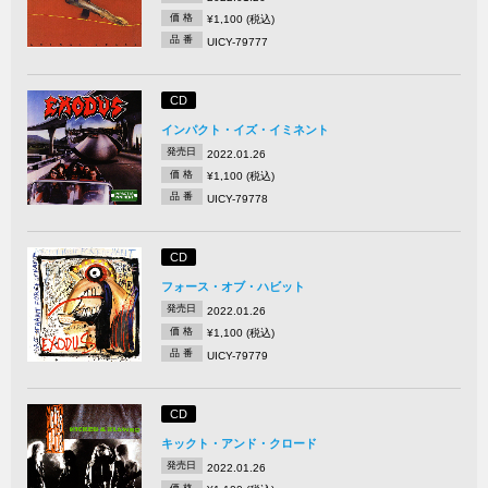
価 格
¥1,100 (税込)
品 番
UICY-79777
CD
インパクト・イズ・イミネント
発売日
2022.01.26
価 格
¥1,100 (税込)
品 番
UICY-79778
CD
フォース・オブ・ハビット
発売日
2022.01.26
価 格
¥1,100 (税込)
品 番
UICY-79779
CD
キックト・アンド・クロード
発売日
2022.01.26
価 格