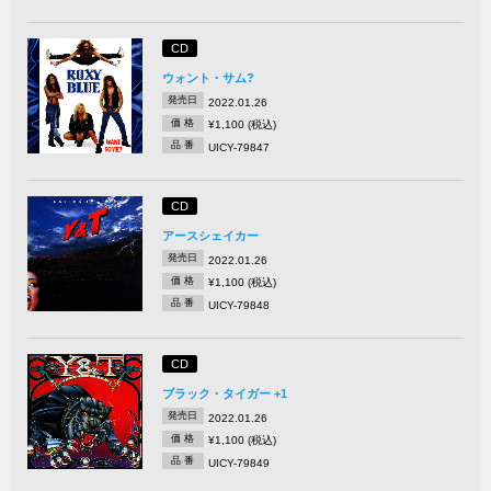
CD
ウォント・サム?
発売日
2022.01.26
価 格
¥1,100 (税込)
品 番
UICY-79847
CD
アースシェイカー
発売日
2022.01.26
価 格
¥1,100 (税込)
品 番
UICY-79848
CD
ブラック・タイガー +1
発売日
2022.01.26
価 格
¥1,100 (税込)
品 番
UICY-79849