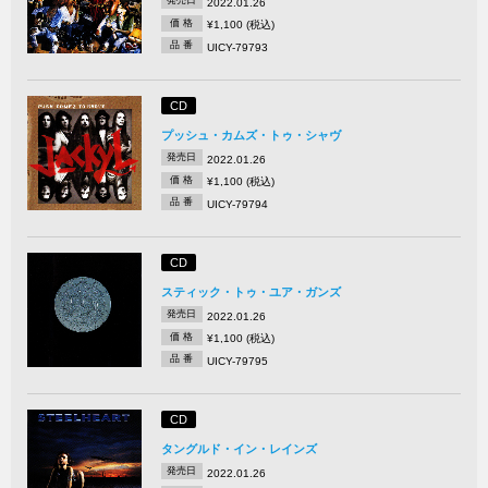
発売日
2022.01.26
価 格
¥1,100 (税込)
品 番
UICY-79793
CD
プッシュ・カムズ・トゥ・シャヴ
発売日
2022.01.26
価 格
¥1,100 (税込)
品 番
UICY-79794
CD
スティック・トゥ・ユア・ガンズ
発売日
2022.01.26
価 格
¥1,100 (税込)
品 番
UICY-79795
CD
タングルド・イン・レインズ
発売日
2022.01.26