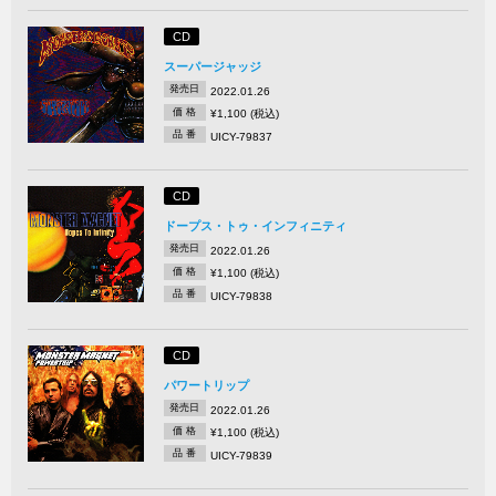
CD
スーパージャッジ
発売日
2022.01.26
価 格
¥1,100 (税込)
品 番
UICY-79837
CD
ドープス・トゥ・インフィニティ
発売日
2022.01.26
価 格
¥1,100 (税込)
品 番
UICY-79838
CD
パワートリップ
発売日
2022.01.26
価 格
¥1,100 (税込)
品 番
UICY-79839