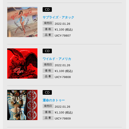
CD
サプライズ・アタック
発売日
2022.01.26
価 格
¥1,100 (税込)
品 番
UICY-79807
CD
ワイルド・アメリカ
発売日
2022.01.26
価 格
¥1,100 (税込)
品 番
UICY-79808
CD
運命のタトゥー
発売日
2022.01.26
価 格
¥1,100 (税込)
品 番
UICY-79809