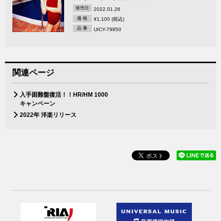
発売日
2022.01.26
価 格
¥1,100 (税込)
品 番
UICY-79850
関連ページ
入手困難盤復活！！HR/HM 1000
キャンペーン
2022年 洋楽リリース