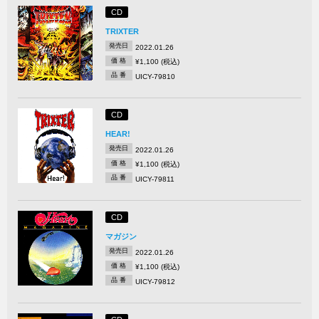
CD
TRIXTER
発売日
2022.01.26
価 格
¥1,100 (税込)
品 番
UICY-79810
CD
HEAR!
発売日
2022.01.26
価 格
¥1,100 (税込)
品 番
UICY-79811
CD
マガジン
発売日
2022.01.26
価 格
¥1,100 (税込)
品 番
UICY-79812