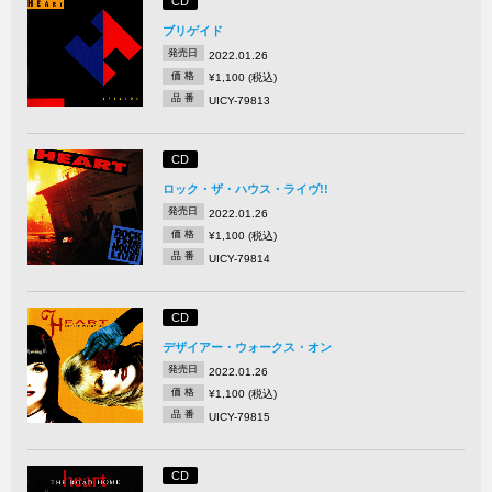
CD
ブリゲイド
発売日
2022.01.26
価 格
¥1,100 (税込)
品 番
UICY-79813
CD
ロック・ザ・ハウス・ライヴ!!
発売日
2022.01.26
価 格
¥1,100 (税込)
品 番
UICY-79814
CD
デザイアー・ウォークス・オン
発売日
2022.01.26
価 格
¥1,100 (税込)
品 番
UICY-79815
CD