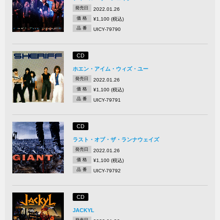
発売日
2022.01.26
価 格
¥1,100 (税込)
品 番
UICY-79790
CD
ホエン・アイム・ウィズ・ユー
発売日
2022.01.26
価 格
¥1,100 (税込)
品 番
UICY-79791
CD
ラスト・オブ・ザ・ランナウェイズ
発売日
2022.01.26
価 格
¥1,100 (税込)
品 番
UICY-79792
CD
JACKYL