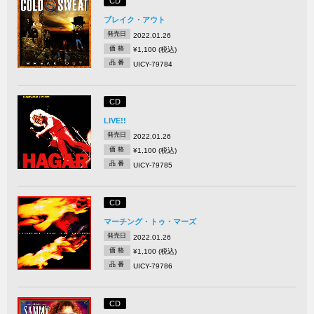
CD
ブレイク・アウト
発売日
2022.01.26
価 格
¥1,100 (税込)
品 番
UICY-79784
CD
LIVE!!
発売日
2022.01.26
価 格
¥1,100 (税込)
品 番
UICY-79785
CD
マーチング・トゥ・マーズ
発売日
2022.01.26
価 格
¥1,100 (税込)
品 番
UICY-79786
CD