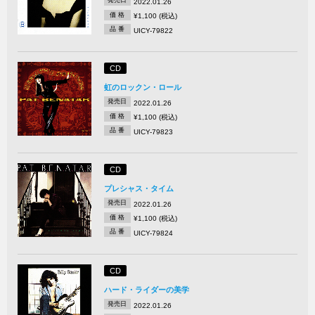
発売日
2022.01.26
価 格
¥1,100 (税込)
品 番
UICY-79822
CD
虹のロックン・ロール
発売日
2022.01.26
価 格
¥1,100 (税込)
品 番
UICY-79823
CD
プレシャス・タイム
発売日
2022.01.26
価 格
¥1,100 (税込)
品 番
UICY-79824
CD
ハード・ライダーの美学
発売日
2022.01.26