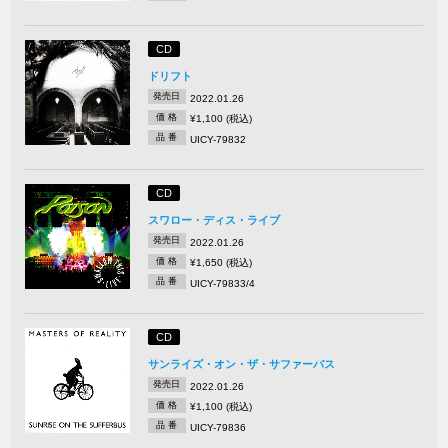
CD
ドリフト
発売日
2022.01.26
価 格
¥1,100 (税込)
品 番
UICY-79832
CD
スワロー・ディス・ライブ
発売日
2022.01.26
価 格
¥1,650 (税込)
品 番
UICY-79833/4
CD
サンライズ・オン・ザ・サファーバス
発売日
2022.01.26
価 格
¥1,100 (税込)
品 番
UICY-79836