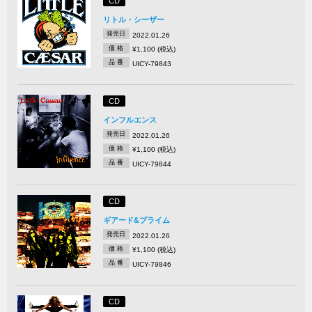
CD
リトル・シーザー
発売日
2022.01.26
価 格
¥1,100 (税込)
品 番
UICY-79843
CD
インフルエンス
発売日
2022.01.26
価 格
¥1,100 (税込)
品 番
UICY-79844
CD
ギアード&プライム
発売日
2022.01.26
価 格
¥1,100 (税込)
品 番
UICY-79846
CD