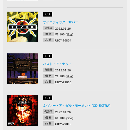
CD
サイコティック・サパー
発売日
2022.01.26
価 格
¥1,100 (税込)
品 番
UICY-79804
CD
バスト・ア・ナット
発売日
2022.01.26
価 格
¥1,100 (税込)
品 番
UICY-79805
CD
ネヴァー・ア・ダル・モーメント [CD-EXTRA]
発売日
2022.01.26
価 格
¥1,100 (税込)
品 番
UICY-79806