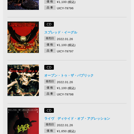
価 格
¥1,100 (税込)
品 番
UICY-79796
CD
スプレッド・イーグル
発売日
2022.01.26
価 格
¥1,100 (税込)
品 番
UICY-79797
CD
オープン・トゥ・ザ・パブリック
発売日
2022.01.26
価 格
¥1,100 (税込)
品 番
UICY-79798
CD
ライヴ ディケイド・オブ・アグレッション
発売日
2022.01.26
価 格
¥1,650 (税込)