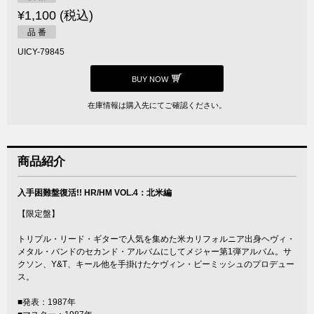
¥1,100 (税込)
品 番
UICY-79845
BUY NOW
在庫情報は購入先にてご確認ください。
商品紹介
入手困難盤復活!! HR/HM VOL.4：北米編
【限定盤】
トリプル・リード・ギターで人気を集めた米カリフォルニア出身ヘヴィ・
メタル・バンドのセカンド・アルバムにしてメジャー第1弾アルバム。サ
クソン、Y&T、キール他を手掛けたケヴィン・ビーミッシュのプロデュー
ス。
■発表：1987年