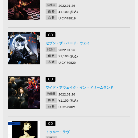
発売日
2022.01.26
価 格
¥1,100 (税込)
品 番
UICY-79819
CD
セブン・ザ・ハード・ウェイ
発売日
2022.01.26
価 格
¥1,100 (税込)
品 番
UICY-79820
CD
ワイド・アウェイク・イン・ドリームランド
発売日
2022.01.26
価 格
¥1,100 (税込)
品 番
UICY-79821
CD
トゥルー・ラヴ