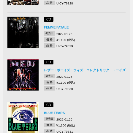
品 番
UICY-79828
CD
FEMME FATALE
発売日
2022.01.26
価 格
¥1,100 (税込)
品 番
UICY-79829
CD
レザー・ボーイズ・ウィズ・エレクトリック・トーイズ
発売日
2022.01.26
価 格
¥1,100 (税込)
品 番
UICY-79830
CD
BLUE TEARS
発売日
2022.01.26
価 格
¥1,100 (税込)
品 番
UICY-79831