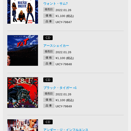
ウォント・サム?
発売日
2022.01.26
価 格
¥1,100 (税込)
品 番
UICY-79847
CD
アースシェイカー
発売日
2022.01.26
価 格
¥1,100 (税込)
品 番
UICY-79848
CD
ブラック・タイガー +1
発売日
2022.01.26
価 格
¥1,100 (税込)
品 番
UICY-79849
CD
アンダー・ジ・インフルエンス