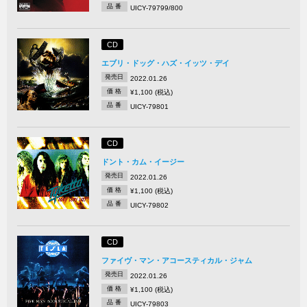
品 番
UICY-79799/800
CD
エブリ・ドッグ・ハズ・イッツ・デイ
発売日
2022.01.26
価 格
¥1,100 (税込)
品 番
UICY-79801
CD
ドント・カム・イージー
発売日
2022.01.26
価 格
¥1,100 (税込)
品 番
UICY-79802
CD
ファイヴ・マン・アコースティカル・ジャム
発売日
2022.01.26
価 格
¥1,100 (税込)
品 番
UICY-79803