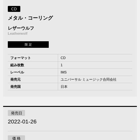
CD
メタル・コーリング
レザーウルフ
Leatherwolf
限 定
フォーマット
CD
組み枚数
1
レーベル
IMS
発売元
ユニバーサル ミュージック合同会社
発売国
日本
発売日
2022-01-26
価 格