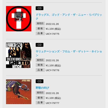
CD
ドラッグス、ゴッド・アンド・ザ・ニュー・リパブリッ
ク
発売日
2022.01.26
価 格
¥1,100 (税込)
品 番
UICY-79775
CD
サリュテーションズ・フロム・ザ・ゲットー・ネイショ
ン
発売日
2022.01.26
価 格
¥1,100 (税込)
品 番
UICY-79776
CD
野獣の叫び
発売日
2022.01.26
価 格
¥1,100 (税込)
品 番
UICY-79777