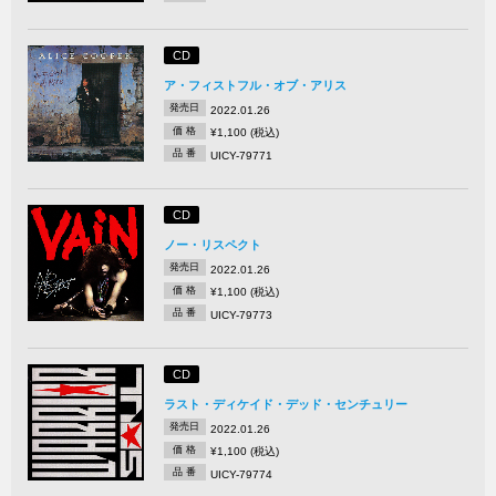
CD
ア・フィストフル・オブ・アリス
発売日
2022.01.26
価 格
¥1,100 (税込)
品 番
UICY-79771
CD
ノー・リスペクト
発売日
2022.01.26
価 格
¥1,100 (税込)
品 番
UICY-79773
CD
ラスト・ディケイド・デッド・センチュリー
発売日
2022.01.26
価 格
¥1,100 (税込)
品 番
UICY-79774