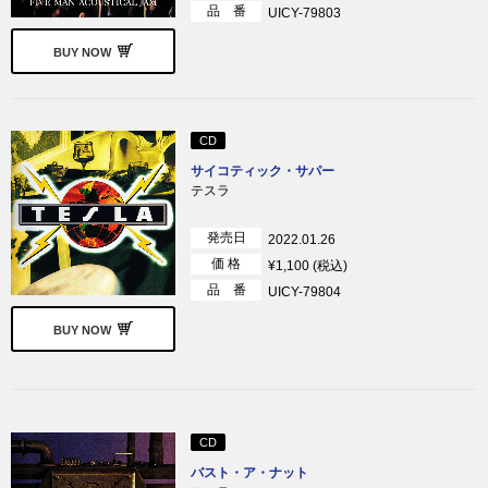
品 番
UICY-79803
BUY NOW
CD
サイコティック・サパー
テスラ
発売日
2022.01.26
価 格
¥1,100 (税込)
品 番
UICY-79804
BUY NOW
CD
バスト・ア・ナット