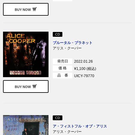
BUY NOW
CD
ブルータル・プラネット
アリス・クーパー
発売日
2022.01.26
価 格
¥1,100 (税込)
品 番
UICY-79770
BUY NOW
CD
ア・フィストフル・オブ・アリス
アリス・クーパー