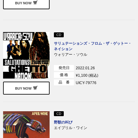
BUY NOW
CD
サリュテーションズ・フロム・ザ・ゲットー・
ネイション
ウォリアー・ソウル
発売日
2022.01.26
価 格
¥1,100 (税込)
品 番
UICY-79776
BUY NOW
CD
野獣の叫び
エイプリル・ワイン