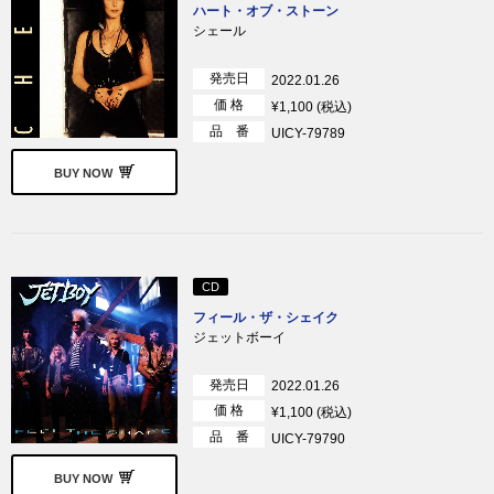
ハート・オブ・ストーン
シェール
発売日
2022.01.26
価 格
¥1,100 (税込)
品 番
UICY-79789
BUY NOW
CD
フィール・ザ・シェイク
ジェットボーイ
発売日
2022.01.26
価 格
¥1,100 (税込)
品 番
UICY-79790
BUY NOW