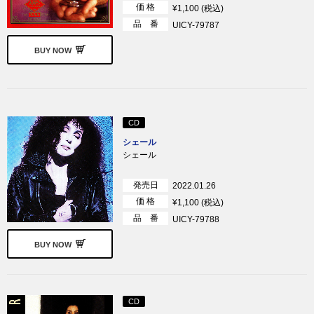
価 格
¥1,100 (税込)
品 番
UICY-79787
BUY NOW
CD
シェール
シェール
発売日
2022.01.26
価 格
¥1,100 (税込)
品 番
UICY-79788
BUY NOW
CD