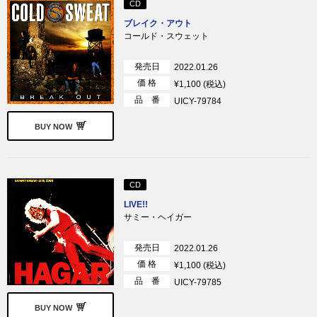
CD
ブレイク・アウト
コールド・スウェット
発売日
2022.01.26
価 格
¥1,100 (税込)
品 番
UICY-79784
BUY NOW
CD
LIVE!!
サミー・ヘイガー
発売日
2022.01.26
価 格
¥1,100 (税込)
品 番
UICY-79785
BUY NOW