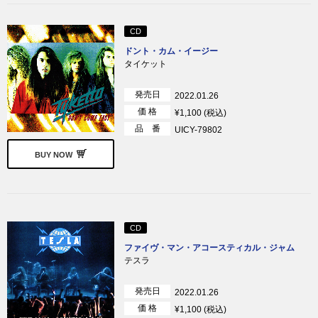
CD
ドント・カム・イージー
タイケット
発売日
2022.01.26
価 格
¥1,100 (税込)
品 番
UICY-79802
BUY NOW
CD
ファイヴ・マン・アコースティカル・ジャム
テスラ
発売日
2022.01.26
価 格
¥1,100 (税込)