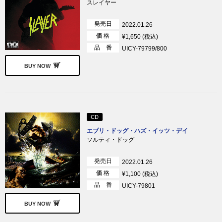
スレイヤー
発売日
2022.01.26
価 格
¥1,650 (税込)
品 番
UICY-79799/800
BUY NOW
CD
エブリ・ドッグ・ハズ・イッツ・デイ
ソルティ・ドッグ
発売日
2022.01.26
価 格
¥1,100 (税込)
品 番
UICY-79801
BUY NOW