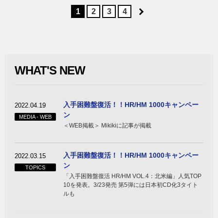
1
2
3
4
WHAT'S NEW
入手困難盤復活！！HR/HM 1000キャンペー
2022.04.19
ン
MEDIA - WEB
＜WEB掲載＞ Mikikiに記事が掲載
入手困難盤復活！！HR/HM 1000キャンペー
2022.03.15
ン
TOPICS
「入手困難盤復活 HR/HM VOL.4：北米編」人気TOP
10を発表。3/23発売 第5弾には日本初CD化3タイト
ルも