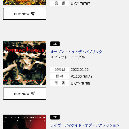
品 番
UICY-79797
BUY NOW
CD
オープン・トゥ・ザ・パブリック
スプレッド・イーグル
発売日
2022.01.26
価 格
¥1,100 (税込)
品 番
UICY-79798
BUY NOW
CD
ライヴ ディケイド・オブ・アグレッション