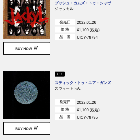
プッシュ・カムズ・トゥ・シャヴ
ジャッカル
発売日
2022.01.26
価 格
¥1,100 (税込)
品 番
UICY-79794
BUY NOW
CD
スティック・トゥ・ユア・ガンズ
スウィート F.A.
発売日
2022.01.26
価 格
¥1,100 (税込)
品 番
UICY-79795
BUY NOW