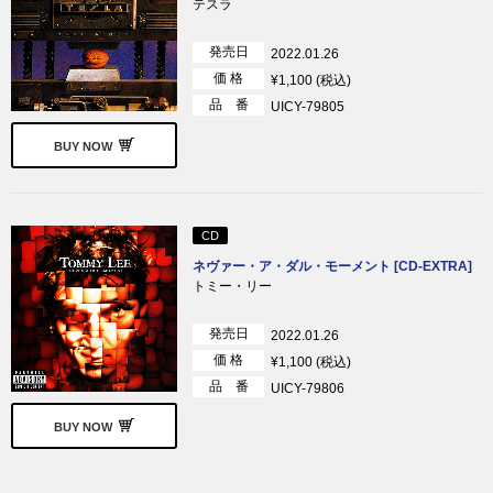
テスラ
発売日
2022.01.26
価 格
¥1,100 (税込)
品 番
UICY-79805
BUY NOW
CD
ネヴァー・ア・ダル・モーメント [CD-EXTRA]
トミー・リー
発売日
2022.01.26
価 格
¥1,100 (税込)
品 番
UICY-79806
BUY NOW