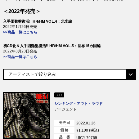
＜2022年発売＞
入手困難盤復活!! HR/HM VOL.4：北米編
2022年1月26日発売
>>商品一覧はこちら
初CD化＆入手困難盤復活!! HR/HM VOL.5：世界15カ国編
2022年3月23日発売
>>商品一覧はこちら
CD
シンキング・アウト・ラウド
アージェント
発売日
2022.01.26
価 格
¥1,100 (税込)
品 番
UICY-79769