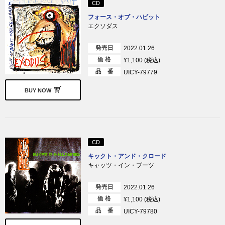
CD
フォース・オブ・ハビット
エクソダス
発売日
2022.01.26
価 格
¥1,100 (税込)
品 番
UICY-79779
BUY NOW
CD
キックト・アンド・クロード
キャッツ・イン・ブーツ
発売日
2022.01.26
価 格
¥1,100 (税込)
品 番
UICY-79780