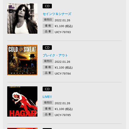
CD
セインツ＆シナーズ
発売日
2022.01.26
価 格
¥1,100 (税込)
品 番
UICY-79783
CD
ブレイク・アウト
発売日
2022.01.26
価 格
¥1,100 (税込)
品 番
UICY-79784
CD
LIVE!!
発売日
2022.01.26
価 格
¥1,100 (税込)
品 番
UICY-79785