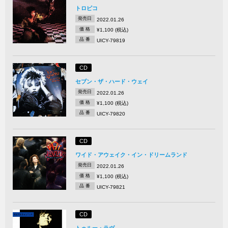
トロピコ
発売日
2022.01.26
価 格
¥1,100 (税込)
品 番
UICY-79819
CD
セブン・ザ・ハード・ウェイ
発売日
2022.01.26
価 格
¥1,100 (税込)
品 番
UICY-79820
CD
ワイド・アウェイク・イン・ドリームランド
発売日
2022.01.26
価 格
¥1,100 (税込)
品 番
UICY-79821
CD