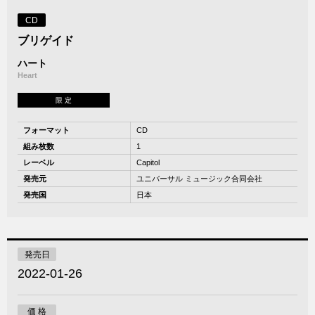
CD
ブリゲイド
ハート
Heart
限 定
フォーマット
CD
組み枚数
1
レーベル
Capitol
発売元
ユニバーサル ミュージック合同会社
発売国
日本
発売日
2022-01-26
価 格