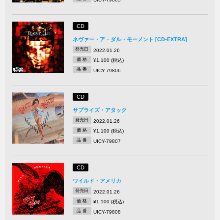
CD
ネヴァー・ア・ダル・モーメント [CD-EXTRA]
発売日
2022.01.26
価 格
¥1,100 (税込)
品 番
UICY-79806
CD
サプライズ・アタック
発売日
2022.01.26
価 格
¥1,100 (税込)
品 番
UICY-79807
CD
ワイルド・アメリカ
発売日
2022.01.26
価 格
¥1,100 (税込)
品 番
UICY-79808