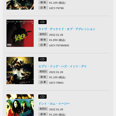
価 格
¥1,100 (税込)
品 番
UICY-79798
CD
ライヴ ディケイド・オブ・アグレッション
発売日
2022.01.26
価 格
¥1,650 (税込)
品 番
UICY-79799/800
CD
エブリ・ドッグ・ハズ・イッツ・デイ
発売日
2022.01.26
価 格
¥1,100 (税込)
品 番
UICY-79801
CD
ドント・カム・イージー
発売日
2022.01.26
価 格
¥1,100 (税込)