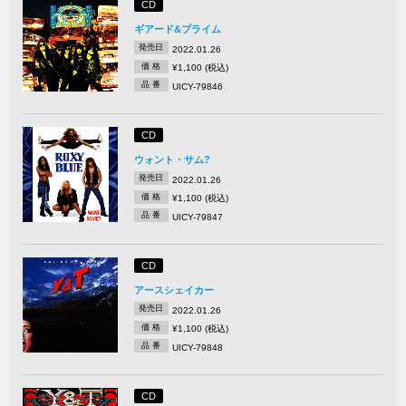
CD
ギアード&プライム
発売日
2022.01.26
価 格
¥1,100 (税込)
品 番
UICY-79846
CD
ウォント・サム?
発売日
2022.01.26
価 格
¥1,100 (税込)
品 番
UICY-79847
CD
アースシェイカー
発売日
2022.01.26
価 格
¥1,100 (税込)
品 番
UICY-79848
CD