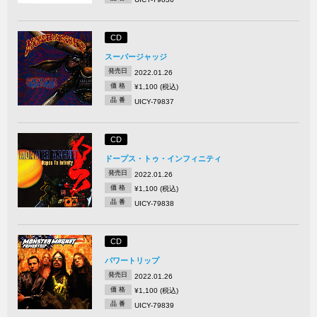
CD
スーパージャッジ
発売日
2022.01.26
価 格
¥1,100 (税込)
品 番
UICY-79837
CD
ドープス・トゥ・インフィニティ
発売日
2022.01.26
価 格
¥1,100 (税込)
品 番
UICY-79838
CD
パワートリップ
発売日
2022.01.26
価 格
¥1,100 (税込)
品 番
UICY-79839