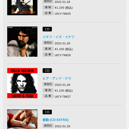
発売日
2022.01.26
価 格
¥1,100 (税込)
品 番
UICY-79825
CD
イナフ・イズ・イナフ
発売日
2022.01.26
価 格
¥1,100 (税込)
品 番
UICY-79826
CD
ヒア・アンド・ナウ
発売日
2022.01.26
価 格
¥1,100 (税込)
品 番
UICY-79827
CD
衝動 [CD-EXTRA]
発売日
2022.01.26