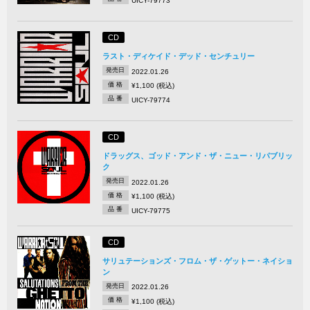
UICY-79773
CD
ラスト・ディケイド・デッド・センチュリー
発売日
2022.01.26
価 格
¥1,100 (税込)
品 番
UICY-79774
CD
ドラッグス、ゴッド・アンド・ザ・ニュー・リパブリッ
ク
発売日
2022.01.26
価 格
¥1,100 (税込)
品 番
UICY-79775
CD
サリュテーションズ・フロム・ザ・ゲットー・ネイショ
ン
発売日
2022.01.26
価 格
¥1,100 (税込)