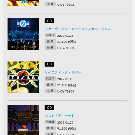
品 番
UICY-79802
CD
ファイヴ・マン・アコースティカル・ジャム
発売日
2022.01.26
価 格
¥1,100 (税込)
品 番
UICY-79803
CD
サイコティック・サパー
発売日
2022.01.26
価 格
¥1,100 (税込)
品 番
UICY-79804
CD
バスト・ア・ナット
発売日
2022.01.26
価 格
¥1,100 (税込)
品 番
UICY-79805