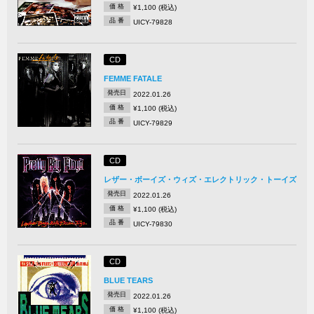
価 格
¥1,100 (税込)
品 番
UICY-79828
CD
FEMME FATALE
発売日
2022.01.26
価 格
¥1,100 (税込)
品 番
UICY-79829
CD
レザー・ボーイズ・ウィズ・エレクトリック・トーイズ
発売日
2022.01.26
価 格
¥1,100 (税込)
品 番
UICY-79830
CD
BLUE TEARS
発売日
2022.01.26
価 格
¥1,100 (税込)