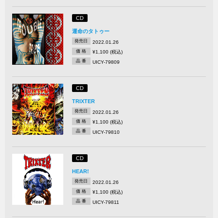
CD
運命のタトゥー
発売日
2022.01.26
価 格
¥1,100 (税込)
品 番
UICY-79809
CD
TRIXTER
発売日
2022.01.26
価 格
¥1,100 (税込)
品 番
UICY-79810
CD
HEAR!
発売日
2022.01.26
価 格
¥1,100 (税込)
品 番
UICY-79811