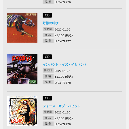
品 番
UICY-79776
CD
野獣の叫び
発売日
2022.01.26
価 格
¥1,100 (税込)
品 番
UICY-79777
CD
インパクト・イズ・イミネント
発売日
2022.01.26
価 格
¥1,100 (税込)
品 番
UICY-79778
CD
フォース・オブ・ハビット
発売日
2022.01.26
価 格
¥1,100 (税込)
品 番
UICY-79779