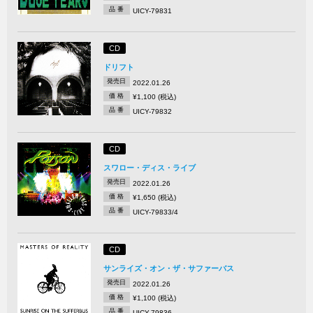
品 番
UICY-79831
CD
ドリフト
発売日
2022.01.26
価 格
¥1,100 (税込)
品 番
UICY-79832
CD
スワロー・ディス・ライブ
発売日
2022.01.26
価 格
¥1,650 (税込)
品 番
UICY-79833/4
CD
サンライズ・オン・ザ・サファーバス
発売日
2022.01.26
価 格
¥1,100 (税込)
品 番
UICY-79836