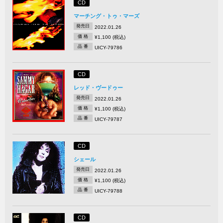
CD
マーチング・トゥ・マーズ
発売日
2022.01.26
価 格
¥1,100 (税込)
品 番
UICY-79786
CD
レッド・ヴードゥー
発売日
2022.01.26
価 格
¥1,100 (税込)
品 番
UICY-79787
CD
シェール
発売日
2022.01.26
価 格
¥1,100 (税込)
品 番
UICY-79788
CD