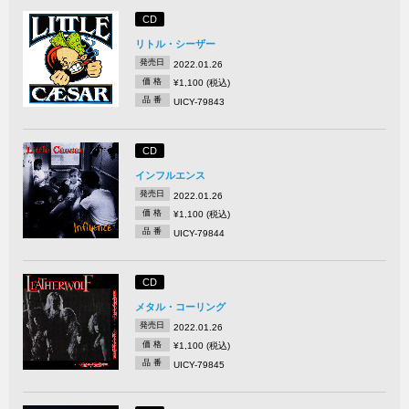
CD
リトル・シーザー
発売日
2022.01.26
価 格
¥1,100 (税込)
品 番
UICY-79843
CD
インフルエンス
発売日
2022.01.26
価 格
¥1,100 (税込)
品 番
UICY-79844
CD
メタル・コーリング
発売日
2022.01.26
価 格
¥1,100 (税込)
品 番
UICY-79845