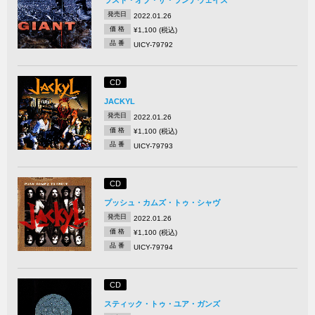
ラスト・オブ・ザ・ランナウェイズ
発売日
2022.01.26
価 格
¥1,100 (税込)
品 番
UICY-79792
CD
JACKYL
発売日
2022.01.26
価 格
¥1,100 (税込)
品 番
UICY-79793
CD
プッシュ・カムズ・トゥ・シャヴ
発売日
2022.01.26
価 格
¥1,100 (税込)
品 番
UICY-79794
CD
スティック・トゥ・ユア・ガンズ