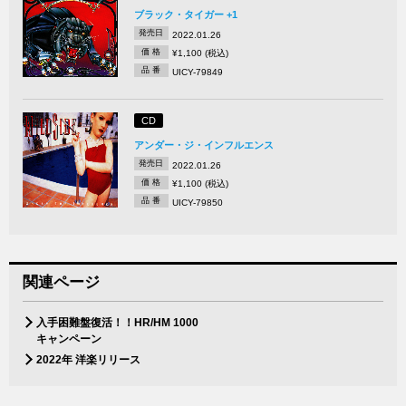
ブラック・タイガー +1
発売日
2022.01.26
価 格
¥1,100 (税込)
品 番
UICY-79849
CD
アンダー・ジ・インフルエンス
発売日
2022.01.26
価 格
¥1,100 (税込)
品 番
UICY-79850
関連ページ
入手困難盤復活！！HR/HM 1000
キャンペーン
2022年 洋楽リリース