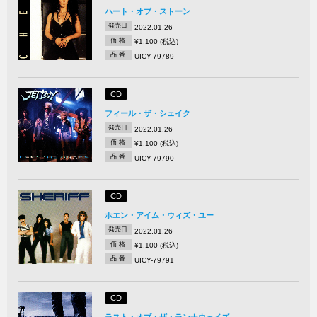
ハート・オブ・ストーン
発売日
2022.01.26
価 格
¥1,100 (税込)
品 番
UICY-79789
CD
フィール・ザ・シェイク
発売日
2022.01.26
価 格
¥1,100 (税込)
品 番
UICY-79790
CD
ホエン・アイム・ウィズ・ユー
発売日
2022.01.26
価 格
¥1,100 (税込)
品 番
UICY-79791
CD