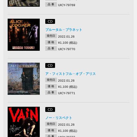
品 番
UICY-79769
CD
ブルータル・プラネット
発売日
2022.01.26
価 格
¥1,100 (税込)
品 番
UICY-79770
CD
ア・フィストフル・オブ・アリス
発売日
2022.01.26
価 格
¥1,100 (税込)
品 番
UICY-79771
CD
ノー・リスペクト
発売日
2022.01.26
価 格
¥1,100 (税込)
品 番