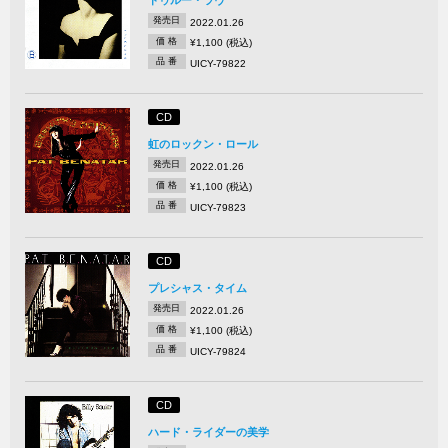
トゥルー・ラヴ
発売日
2022.01.26
価 格
¥1,100 (税込)
品 番
UICY-79822
CD
虹のロックン・ロール
発売日
2022.01.26
価 格
¥1,100 (税込)
品 番
UICY-79823
CD
プレシャス・タイム
発売日
2022.01.26
価 格
¥1,100 (税込)
品 番
UICY-79824
CD
ハード・ライダーの美学