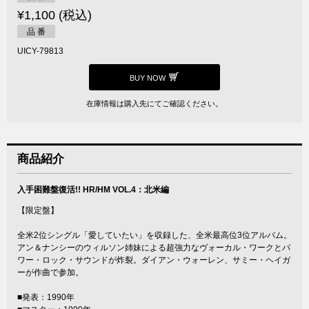
¥1,100 (税込)
品 番
UICY-79813
BUY NOW
在庫情報は購入先にてご確認ください。
商品紹介
入手困難盤復活!! HR/HM VOL.4：北米編
【限定盤】
全米2位シングル「愛していたい」を収録した、全米最高位3位アルバム。
アン＆ナンシーのウィルソン姉妹による超強力なヴォーカル・ワークとパ
ワー・ロック・サウンドが炸裂。ダイアン・ウォーレン、サミー・ヘイガ
ーが作曲で参加。
■発表：1990年