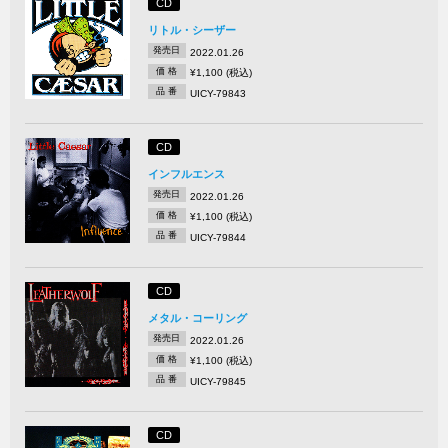
CD
リトル・シーザー
発売日
2022.01.26
価 格
¥1,100 (税込)
品 番
UICY-79843
CD
インフルエンス
発売日
2022.01.26
価 格
¥1,100 (税込)
品 番
UICY-79844
CD
メタル・コーリング
発売日
2022.01.26
価 格
¥1,100 (税込)
品 番
UICY-79845
CD