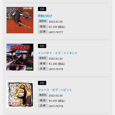
CD
野獣の叫び
発売日
2022.01.26
価 格
¥1,100 (税込)
品 番
UICY-79777
CD
インパクト・イズ・イミネント
発売日
2022.01.26
価 格
¥1,100 (税込)
品 番
UICY-79778
CD
フォース・オブ・ハビット
発売日
2022.01.26
価 格
¥1,100 (税込)
品 番
UICY-79779