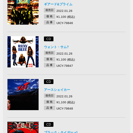
ギアード&プライム
発売日
2022.01.26
価 格
¥1,100 (税込)
品 番
UICY-79846
CD
ウォント・サム?
発売日
2022.01.26
価 格
¥1,100 (税込)
品 番
UICY-79847
CD
アースシェイカー
発売日
2022.01.26
価 格
¥1,100 (税込)
品 番
UICY-79848
CD
ブラック・タイガー +1