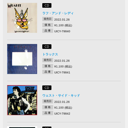
CD
ラフ・アンド・レディ
発売日
2022.01.26
価 格
¥1,100 (税込)
品 番
UICY-79840
CD
トラックス
発売日
2022.01.26
価 格
¥1,100 (税込)
品 番
UICY-79841
CD
ウェスト・サイド・キッド
発売日
2022.01.26
価 格
¥1,100 (税込)
品 番
UICY-79842