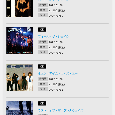
発売日
2022.01.26
価 格
¥1,100 (税込)
品 番
UICY-79789
CD
フィール・ザ・シェイク
発売日
2022.01.26
価 格
¥1,100 (税込)
品 番
UICY-79790
CD
ホエン・アイム・ウィズ・ユー
発売日
2022.01.26
価 格
¥1,100 (税込)
品 番
UICY-79791
CD
ラスト・オブ・ザ・ランナウェイズ