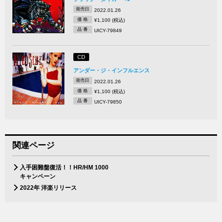
発売日
2022.01.26
価 格
¥1,100 (税込)
品 番
UICY-79849
CD
アンダー・ジ・インフルエンス
発売日
2022.01.26
価 格
¥1,100 (税込)
品 番
UICY-79850
関連ページ
入手困難盤復活！！HR/HM 1000
キャンペーン
2022年 洋楽リリース