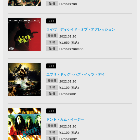
品 番
UICY-79798
CD
ライヴ ディケイド・オブ・アグレッション
発売日
2022.01.26
価 格
¥1,650 (税込)
品 番
UICY-79799/800
CD
エブリ・ドッグ・ハズ・イッツ・デイ
発売日
2022.01.26
価 格
¥1,100 (税込)
品 番
UICY-79801
CD
ドント・カム・イージー
発売日
2022.01.26
価 格
¥1,100 (税込)
品 番
UICY-79802