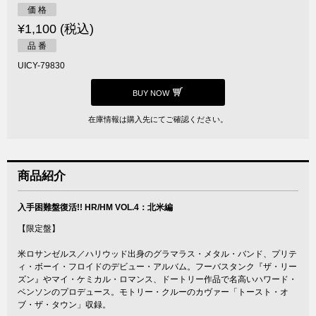
価 格
¥1,100 (税込)
品 番
UICY-79830
BUY NOW
在庫情報は購入先にてご確認ください。
商品紹介
入手困難盤復活!! HR/HM VOL.4：北米編
【限定盤】
米ロサンゼルス／ハリウッド出身のグラマラス・メタル・バンド、プリテ
ィ・ボーイ・フロイドのデビュー・アルバム。フーバスタンク『ザ・リー
ズン』やマイ・ケミカル・ロマンス、ドートリー作品で名高いハワード・
ベンソンのプロデュース。モトリー・クルーのカヴァー「トースト・オ
ブ・ザ・タウン」収録。