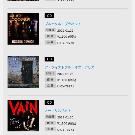
CD
ブルータル・プラネット
発売日
2022.01.26
価 格
¥1,100 (税込)
品 番
UICY-79770
CD
ア・フィストフル・オブ・アリス
発売日
2022.01.26
価 格
¥1,100 (税込)
品 番
UICY-79771
CD
ノー・リスペクト
発売日
2022.01.26
価 格
¥1,100 (税込)
品 番
UICY-79773