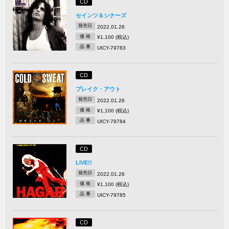
CD
セインツ＆シナーズ
発売日
2022.01.26
価 格
¥1,100 (税込)
品 番
UICY-79783
CD
ブレイク・アウト
発売日
2022.01.26
価 格
¥1,100 (税込)
品 番
UICY-79784
CD
LIVE!!
発売日
2022.01.26
価 格
¥1,100 (税込)
品 番
UICY-79785
CD