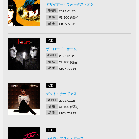
デザイアー・ウォークス・オン
発売日
2022.01.26
価 格
¥1,100 (税込)
品 番
UICY-79815
CD
ザ・ロード・ホーム
発売日
2022.01.26
価 格
¥1,100 (税込)
品 番
UICY-79816
CD
ゲット・ナーヴァス
発売日
2022.01.26
価 格
¥1,100 (税込)
品 番
UICY-79817
CD
ライヴ・フロム・アース