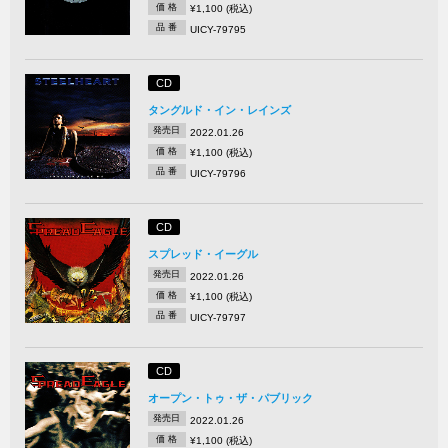
価 格
¥1,100 (税込)
品 番
UICY-79795
CD
タングルド・イン・レインズ
発売日
2022.01.26
価 格
¥1,100 (税込)
品 番
UICY-79796
CD
スプレッド・イーグル
発売日
2022.01.26
価 格
¥1,100 (税込)
品 番
UICY-79797
CD
オープン・トゥ・ザ・パブリック
発売日
2022.01.26
価 格
¥1,100 (税込)