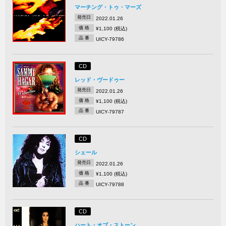
マーチング・トゥ・マーズ
発売日
2022.01.26
価 格
¥1,100 (税込)
品 番
UICY-79786
CD
レッド・ヴードゥー
発売日
2022.01.26
価 格
¥1,100 (税込)
品 番
UICY-79787
CD
シェール
発売日
2022.01.26
価 格
¥1,100 (税込)
品 番
UICY-79788
CD
ハート・オブ・ストーン