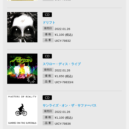
CD
ドリフト
発売日
2022.01.26
価 格
¥1,100 (税込)
品 番
UICY-79832
CD
スワロー・ディス・ライブ
発売日
2022.01.26
価 格
¥1,650 (税込)
品 番
UICY-79833/4
CD
サンライズ・オン・ザ・サファーバス
発売日
2022.01.26
価 格
¥1,100 (税込)
品 番
UICY-79836