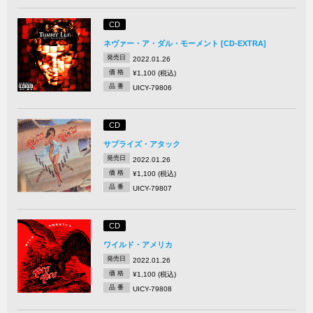
CD
ネヴァー・ア・ダル・モーメント [CD-EXTRA]
発売日
2022.01.26
価 格
¥1,100 (税込)
品 番
UICY-79806
CD
サプライズ・アタック
発売日
2022.01.26
価 格
¥1,100 (税込)
品 番
UICY-79807
CD
ワイルド・アメリカ
発売日
2022.01.26
価 格
¥1,100 (税込)
品 番
UICY-79808