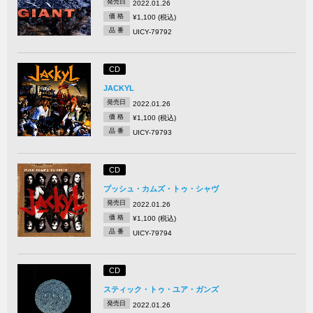
発売日
2022.01.26
価 格
¥1,100 (税込)
品 番
UICY-79792
CD
JACKYL
発売日
2022.01.26
価 格
¥1,100 (税込)
品 番
UICY-79793
CD
プッシュ・カムズ・トゥ・シャヴ
発売日
2022.01.26
価 格
¥1,100 (税込)
品 番
UICY-79794
CD
スティック・トゥ・ユア・ガンズ
発売日
2022.01.26