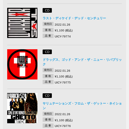
CD
ラスト・ディケイド・デッド・センチュリー
発売日
2022.01.26
価 格
¥1,100 (税込)
品 番
UICY-79774
CD
ドラッグス、ゴッド・アンド・ザ・ニュー・リパブリッ
ク
発売日
2022.01.26
価 格
¥1,100 (税込)
品 番
UICY-79775
CD
サリュテーションズ・フロム・ザ・ゲットー・ネイショ
ン
発売日
2022.01.26
価 格
¥1,100 (税込)
品 番
UICY-79776