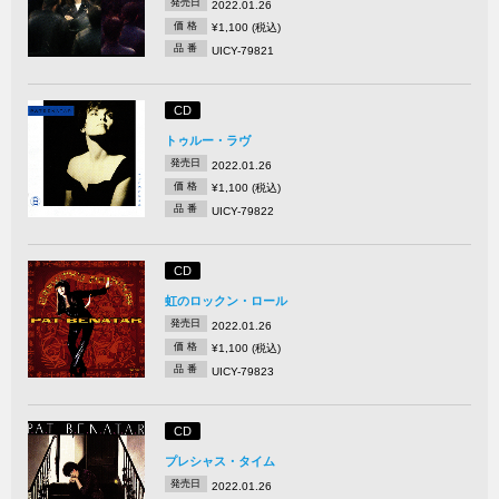
発売日
2022.01.26
価 格
¥1,100 (税込)
品 番
UICY-79821
CD
トゥルー・ラヴ
発売日
2022.01.26
価 格
¥1,100 (税込)
品 番
UICY-79822
CD
虹のロックン・ロール
発売日
2022.01.26
価 格
¥1,100 (税込)
品 番
UICY-79823
CD
プレシャス・タイム
発売日
2022.01.26