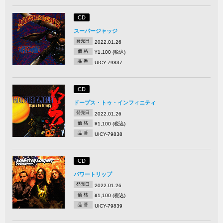
CD
スーパージャッジ
発売日
2022.01.26
価 格
¥1,100 (税込)
品 番
UICY-79837
CD
ドープス・トゥ・インフィニティ
発売日
2022.01.26
価 格
¥1,100 (税込)
品 番
UICY-79838
CD
パワートリップ
発売日
2022.01.26
価 格
¥1,100 (税込)
品 番
UICY-79839