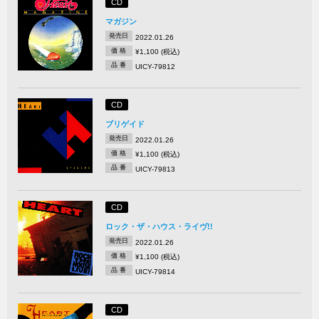
CD
マガジン
発売日
2022.01.26
価 格
¥1,100 (税込)
品 番
UICY-79812
CD
ブリゲイド
発売日
2022.01.26
価 格
¥1,100 (税込)
品 番
UICY-79813
CD
ロック・ザ・ハウス・ライヴ!!
発売日
2022.01.26
価 格
¥1,100 (税込)
品 番
UICY-79814
CD