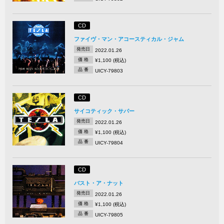
CD
ファイヴ・マン・アコースティカル・ジャム
発売日
2022.01.26
価 格
¥1,100 (税込)
品 番
UICY-79803
CD
サイコティック・サパー
発売日
2022.01.26
価 格
¥1,100 (税込)
品 番
UICY-79804
CD
バスト・ア・ナット
発売日
2022.01.26
価 格
¥1,100 (税込)
品 番
UICY-79805