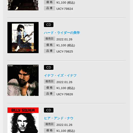
価 格
¥1,100 (税込)
品 番
UICY-79824
CD
ハード・ライダーの美学
発売日
2022.01.26
価 格
¥1,100 (税込)
品 番
UICY-79825
CD
イナフ・イズ・イナフ
発売日
2022.01.26
価 格
¥1,100 (税込)
品 番
UICY-79826
CD
ヒア・アンド・ナウ
発売日
2022.01.26
価 格
¥1,100 (税込)