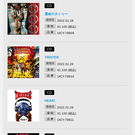
CD
運命のタトゥー
発売日
2022.01.26
価 格
¥1,100 (税込)
品 番
UICY-79809
CD
TRIXTER
発売日
2022.01.26
価 格
¥1,100 (税込)
品 番
UICY-79810
CD
HEAR!
発売日
2022.01.26
価 格
¥1,100 (税込)
品 番
UICY-79811