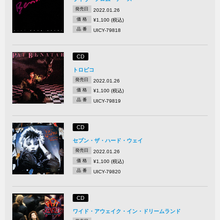
発売日
2022.01.26
価 格
¥1,100 (税込)
品 番
UICY-79818
CD
トロピコ
発売日
2022.01.26
価 格
¥1,100 (税込)
品 番
UICY-79819
CD
セブン・ザ・ハード・ウェイ
発売日
2022.01.26
価 格
¥1,100 (税込)
品 番
UICY-79820
CD
ワイド・アウェイク・イン・ドリームランド