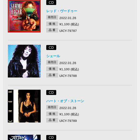
CD
レッド・ヴードゥー
発売日
2022.01.26
価 格
¥1,100 (税込)
品 番
UICY-79787
CD
シェール
発売日
2022.01.26
価 格
¥1,100 (税込)
品 番
UICY-79788
CD
ハート・オブ・ストーン
発売日
2022.01.26
価 格
¥1,100 (税込)
品 番
UICY-79789
CD