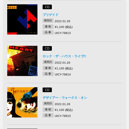
CD
ブリゲイド
発売日
2022.01.26
価 格
¥1,100 (税込)
品 番
UICY-79813
CD
ロック・ザ・ハウス・ライヴ!!
発売日
2022.01.26
価 格
¥1,100 (税込)
品 番
UICY-79814
CD
デザイアー・ウォークス・オン
発売日
2022.01.26
価 格
¥1,100 (税込)
品 番
UICY-79815