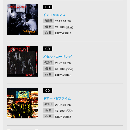
CD
インフルエンス
発売日
2022.01.26
価 格
¥1,100 (税込)
品 番
UICY-79844
CD
メタル・コーリング
発売日
2022.01.26
価 格
¥1,100 (税込)
品 番
UICY-79845
CD
ギアード&プライム
発売日
2022.01.26
価 格
¥1,100 (税込)
品 番
UICY-79846