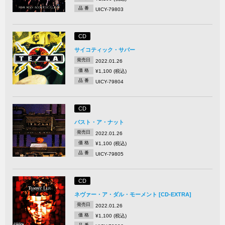
品 番
UICY-79803
CD
サイコティック・サパー
発売日
2022.01.26
価 格
¥1,100 (税込)
品 番
UICY-79804
CD
バスト・ア・ナット
発売日
2022.01.26
価 格
¥1,100 (税込)
品 番
UICY-79805
CD
ネヴァー・ア・ダル・モーメント [CD-EXTRA]
発売日
2022.01.26
価 格
¥1,100 (税込)