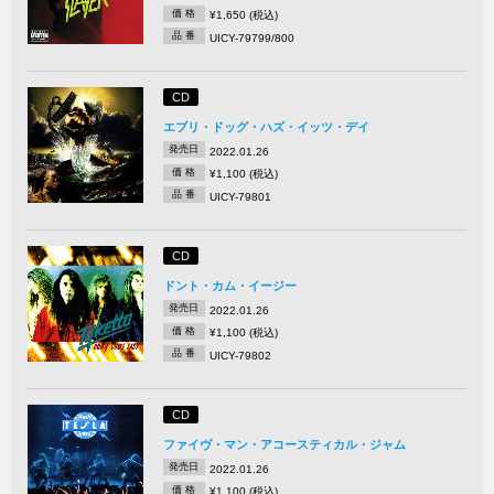
価 格
¥1,650 (税込)
品 番
UICY-79799/800
CD
エブリ・ドッグ・ハズ・イッツ・デイ
発売日
2022.01.26
価 格
¥1,100 (税込)
品 番
UICY-79801
CD
ドント・カム・イージー
発売日
2022.01.26
価 格
¥1,100 (税込)
品 番
UICY-79802
CD
ファイヴ・マン・アコースティカル・ジャム
発売日
2022.01.26
価 格
¥1,100 (税込)