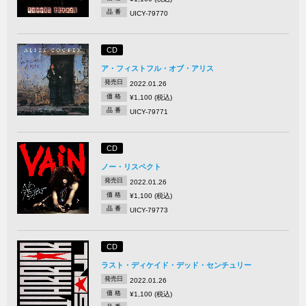
品 番
UICY-79770
CD
ア・フィストフル・オブ・アリス
発売日
2022.01.26
価 格
¥1,100 (税込)
品 番
UICY-79771
CD
ノー・リスペクト
発売日
2022.01.26
価 格
¥1,100 (税込)
品 番
UICY-79773
CD
ラスト・ディケイド・デッド・センチュリー
発売日
2022.01.26
価 格
¥1,100 (税込)