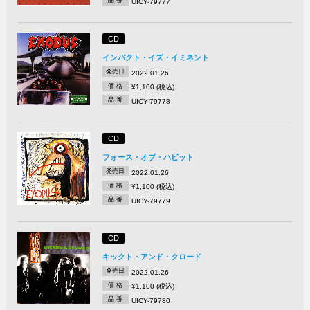
品 番
UICY-79777
CD
インパクト・イズ・イミネント
発売日
2022.01.26
価 格
¥1,100 (税込)
品 番
UICY-79778
CD
フォース・オブ・ハビット
発売日
2022.01.26
価 格
¥1,100 (税込)
品 番
UICY-79779
CD
キックト・アンド・クロード
発売日
2022.01.26
価 格
¥1,100 (税込)
品 番
UICY-79780