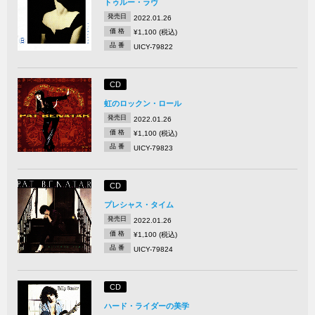
トゥルー・ラヴ
発売日
2022.01.26
価 格
¥1,100 (税込)
品 番
UICY-79822
CD
虹のロックン・ロール
発売日
2022.01.26
価 格
¥1,100 (税込)
品 番
UICY-79823
CD
プレシャス・タイム
発売日
2022.01.26
価 格
¥1,100 (税込)
品 番
UICY-79824
CD
ハード・ライダーの美学