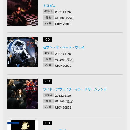
トロピコ
発売日
2022.01.26
価 格
¥1,100 (税込)
品 番
UICY-79819
CD
セブン・ザ・ハード・ウェイ
発売日
2022.01.26
価 格
¥1,100 (税込)
品 番
UICY-79820
CD
ワイド・アウェイク・イン・ドリームランド
発売日
2022.01.26
価 格
¥1,100 (税込)
品 番
UICY-79821
CD