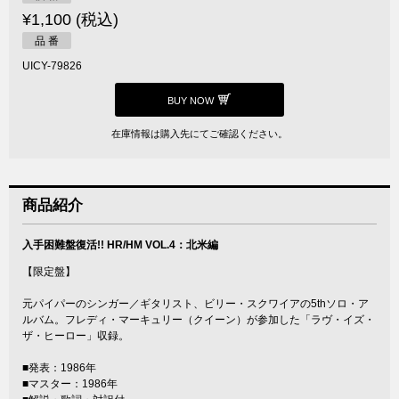
¥1,100 (税込)
品 番
UICY-79826
BUY NOW
在庫情報は購入先にてご確認ください。
商品紹介
入手困難盤復活!! HR/HM VOL.4：北米編
【限定盤】
元パイパーのシンガー／ギタリスト、ビリー・スクワイアの5thソロ・ア
ルバム。フレディ・マーキュリー（クイーン）が参加した「ラヴ・イズ・
ザ・ヒーロー」収録。
■発表：1986年
■マスター：1986年