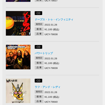
品 番
UICY-79837
CD
ドープス・トゥ・インフィニティ
発売日
2022.01.26
価 格
¥1,100 (税込)
品 番
UICY-79838
CD
パワートリップ
発売日
2022.01.26
価 格
¥1,100 (税込)
品 番
UICY-79839
CD
ラフ・アンド・レディ
発売日
2022.01.26
価 格
¥1,100 (税込)
品 番
UICY-79840