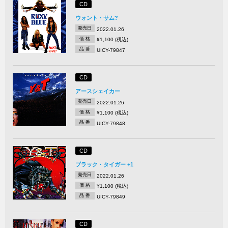
CD
ウォント・サム?
発売日
2022.01.26
価 格
¥1,100 (税込)
品 番
UICY-79847
CD
アースシェイカー
発売日
2022.01.26
価 格
¥1,100 (税込)
品 番
UICY-79848
CD
ブラック・タイガー +1
発売日
2022.01.26
価 格
¥1,100 (税込)
品 番
UICY-79849
CD