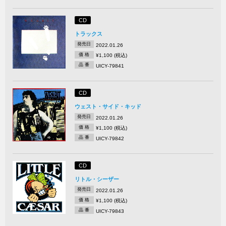
CD
トラックス
発売日
2022.01.26
価 格
¥1,100 (税込)
品 番
UICY-79841
CD
ウェスト・サイド・キッド
発売日
2022.01.26
価 格
¥1,100 (税込)
品 番
UICY-79842
CD
リトル・シーザー
発売日
2022.01.26
価 格
¥1,100 (税込)
品 番
UICY-79843