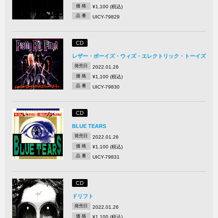
価 格
¥1,100 (税込)
品 番
UICY-79829
CD
レザー・ボーイズ・ウィズ・エレクトリック・トーイズ
発売日
2022.01.26
価 格
¥1,100 (税込)
品 番
UICY-79830
CD
BLUE TEARS
発売日
2022.01.26
価 格
¥1,100 (税込)
品 番
UICY-79831
CD
ドリフト
発売日
2022.01.26
価 格
¥1,100 (税込)