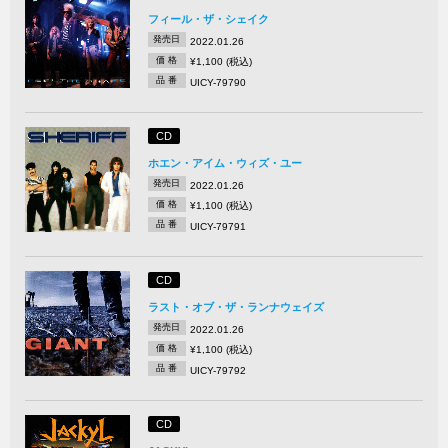
フィール・ザ・シェイク
発売日
2022.01.26
価 格
¥1,100 (税込)
品 番
UICY-79790
CD
ホエン・アイム・ウィズ・ユー
発売日
2022.01.26
価 格
¥1,100 (税込)
品 番
UICY-79791
CD
ラスト・オブ・ザ・ランナウェイズ
発売日
2022.01.26
価 格
¥1,100 (税込)
品 番
UICY-79792
CD