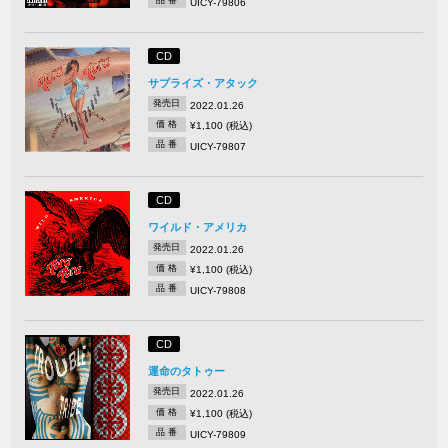
品 番
UICY-79806
CD
サプライズ・アタック
発売日
2022.01.26
価 格
¥1,100 (税込)
品 番
UICY-79807
CD
ワイルド・アメリカ
発売日
2022.01.26
価 格
¥1,100 (税込)
品 番
UICY-79808
CD
運命のタトゥー
発売日
2022.01.26
価 格
¥1,100 (税込)
品 番
UICY-79809