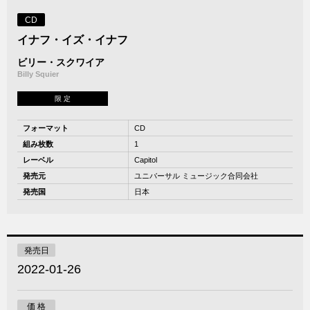
CD
イナフ・イズ・イナフ
ビリー・スクワイア
Billy Squier
限 定
フォーマット
CD
組み枚数
1
レーベル
Capitol
発売元
ユニバーサル ミュージック合同会社
発売国
日本
発売日
2022-01-26
価 格