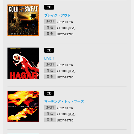
CD
ブレイク・アウト
発売日
2022.01.26
価 格
¥1,100 (税込)
品 番
UICY-79784
CD
LIVE!!
発売日
2022.01.26
価 格
¥1,100 (税込)
品 番
UICY-79785
CD
マーチング・トゥ・マーズ
発売日
2022.01.26
価 格
¥1,100 (税込)
品 番
UICY-79786