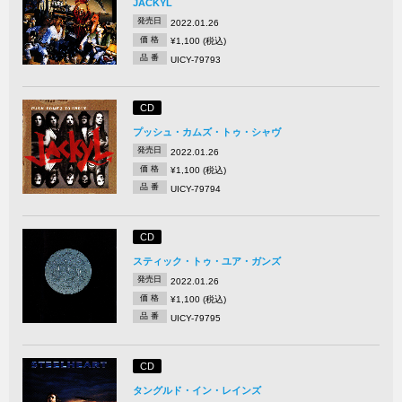
JACKYL
発売日
2022.01.26
価 格
¥1,100 (税込)
品 番
UICY-79793
CD
プッシュ・カムズ・トゥ・シャヴ
発売日
2022.01.26
価 格
¥1,100 (税込)
品 番
UICY-79794
CD
スティック・トゥ・ユア・ガンズ
発売日
2022.01.26
価 格
¥1,100 (税込)
品 番
UICY-79795
CD
タングルド・イン・レインズ