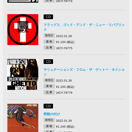
品 番
UICY-79774
CD
ドラッグス、ゴッド・アンド・ザ・ニュー・リパブリッ
ク
発売日
2022.01.26
価 格
¥1,100 (税込)
品 番
UICY-79775
CD
サリュテーションズ・フロム・ザ・ゲットー・ネイショ
ン
発売日
2022.01.26
価 格
¥1,100 (税込)
品 番
UICY-79776
CD
野獣の叫び
発売日
2022.01.26
価 格
¥1,100 (税込)