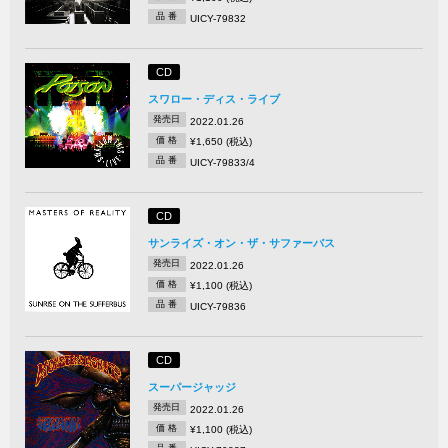
品 番
UICY-79832
CD
スワロー・ディス・ライブ
発売日
2022.01.26
価 格
¥1,650 (税込)
品 番
UICY-79833/4
CD
サンライズ・オン・ザ・サファーバス
発売日
2022.01.26
価 格
¥1,100 (税込)
品 番
UICY-79836
CD
スーパージャッジ
発売日
2022.01.26
価 格
¥1,100 (税込)