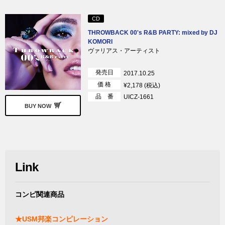
CD
THROWBACK 00's R&B PARTY: mixed by DJ
KOMORI
ヴァリアス・アーティスト
発売日
2017.10.25
価 格
¥2,178 (税込)
品 番
UICZ-1661
BUY NOW
Link
コンピ関連商品
★USM邦楽コンピレーション