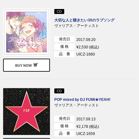
CD
大切な人と聴きたい30のラブソング
ヴァリアス・アーティスト
発売日
2017.09.20
価 格
¥2,530 (税込)
品 番
UICZ-1660
BUY NOW
CD
POP mixed by DJ FUMI★YEAH!
ヴァリアス・アーティスト
発売日
2017.09.13
価 格
¥2,178 (税込)
品 番
UICZ-1659