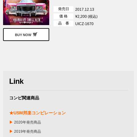
発売日
2017.12.13
価 格
¥2,200 (税込)
品 番
UICZ-1670
BUY NOW
Link
コンピ関連商品
★USM邦楽コンピレーション
▶
2020年発売商品
▶
2019年発売商品