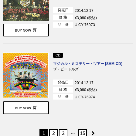
発売日
2014.12.17
価 格
¥3,080 (税込)
品 番
UICY-76973
BUY NOW
CD
マジカル・ミステリー・ツアー [SHM-CD]
ザ・ビートルズ
発売日
2014.12.17
価 格
¥3,080 (税込)
品 番
UICY-76974
BUY NOW
...
1
2
3
15