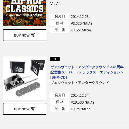
V．A．
発売日
2014.12.03
価 格
¥3,025 (税込)
品 番
UICZ-1582/4
BUY NOW
CD
ヴェルヴェット・アンダーグラウンド＜45周年
記念盤 スーパー・デラックス・エディション＞
[SHM-CD]
ヴェルヴェット・アンダーグラウンド
発売日
2014.12.24
価 格
¥10,560 (税込)
品 番
UICY-76877
BUY NOW