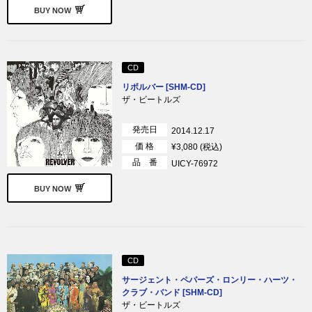
BUY NOW
CD
リボルバー [SHM-CD]
ザ・ビートルズ
発売日
2014.12.17
価 格
¥3,080 (税込)
品 番
UICY-76972
BUY NOW
CD
サージェント・ペパーズ・ロンリー・ハーツ・
クラブ・バンド [SHM-CD]
ザ・ビートルズ