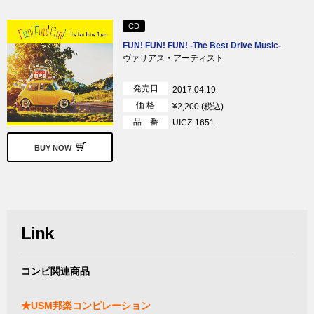
CD
FUN! FUN! FUN! -The Best Drive Music-
ヴァリアス・アーティスト
発売日
2017.04.19
価 格
¥2,200 (税込)
品 番
UICZ-1651
BUY NOW
Link
コンピ関連商品
★USM邦楽コンピレーション