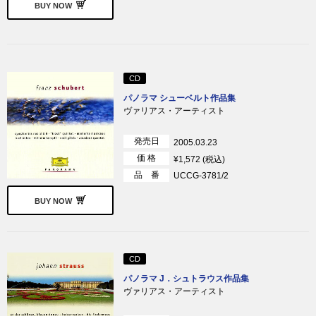
BUY NOW
CD
パノラマ シューベルト作品集
ヴァリアス・アーティスト
発売日
2005.03.23
価 格
¥1,572 (税込)
品 番
UCCG-3781/2
BUY NOW
CD
パノラマ J．シュトラウス作品集
ヴァリアス・アーティスト