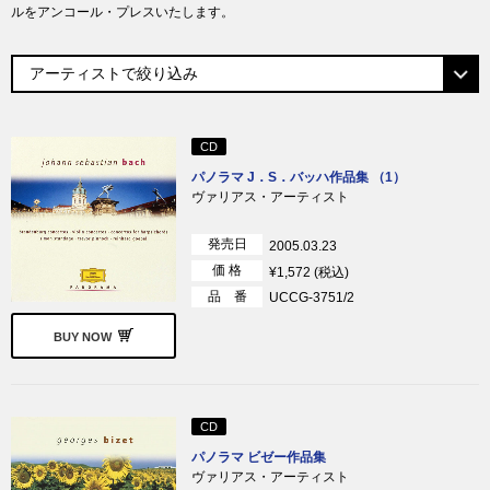
ルをアンコール・プレスいたします。
CD
パノラマ J．S．バッハ作品集 （1）
ヴァリアス・アーティスト
発売日
2005.03.23
価 格
¥1,572 (税込)
品 番
UCCG-3751/2
BUY NOW
CD
パノラマ ビゼー作品集
ヴァリアス・アーティスト