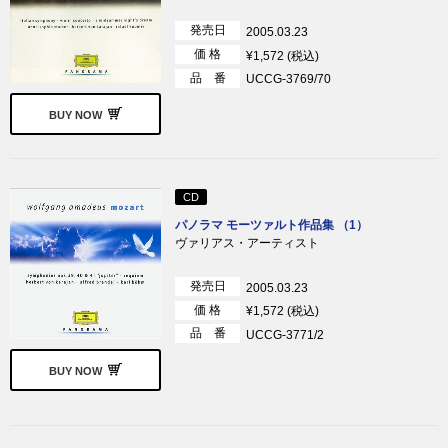
発売日
2005.03.23
価 格
¥1,572 (税込)
品 番
UCCG-3769/70
BUY NOW
CD
パノラマ モーツァルト作品集 （1）
ヴァリアス・アーティスト
発売日
2005.03.23
価 格
¥1,572 (税込)
品 番
UCCG-3771/2
BUY NOW