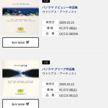
CD
パノラマ ドビュシー作品集
ヴァリアス・アーティスト
発売日
2005.03.23
価 格
¥1,572 (税込)
品 番
UCCG-3805/6
BUY NOW
CD
パノラマ グリーグ作品集
ヴァリアス・アーティスト
発売日
2005.03.23
価 格
¥1,572 (税込)
品 番
UCCG-3811/2
BUY NOW