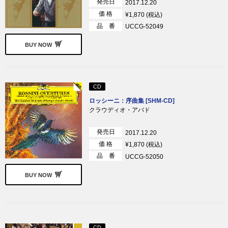
発売日
2017.12.20
価 格
¥1,870 (税込)
品 番
UCCG-52049
BUY NOW
CD
ロッシーニ：序曲集 [SHM-CD]
クラウディオ・アバド
発売日
2017.12.20
価 格
¥1,870 (税込)
品 番
UCCG-52050
BUY NOW
CD