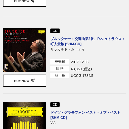
BUY NOW
CD
ブルックナー：交響曲第2番、R.シュトラウス：
町人貴族 [SHM-CD]
リッカルド・ムーティ
発売日
2017.12.06
価 格
¥3,850 (税込)
品 番
UCCG-1784/5
BUY NOW
CD
ドイツ・グラモフォン ベスト・オブ・ベスト
[SHM-CD]
V.A.