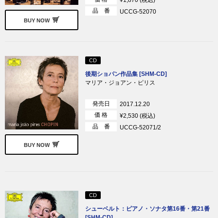
¥1,870 (税込)
品 番
UCCG-52070
BUY NOW
CD
後期ショパン作品集 [SHM-CD]
マリア・ジョアン・ピリス
発売日
2017.12.20
価 格
¥2,530 (税込)
品 番
UCCG-52071/2
BUY NOW
CD
シューベルト：ピアノ・ソナタ第16番・第21番
[SHM-CD]