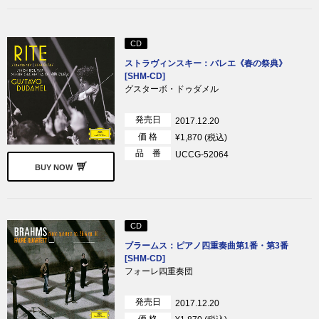
CD
ストラヴィンスキー：バレエ《春の祭典》
[SHM-CD]
グスターボ・ドゥダメル
発売日
2017.12.20
価 格
¥1,870 (税込)
品 番
UCCG-52064
BUY NOW
CD
ブラームス：ピアノ四重奏曲第1番・第3番
[SHM-CD]
フォーレ四重奏団
発売日
2017.12.20
価 格