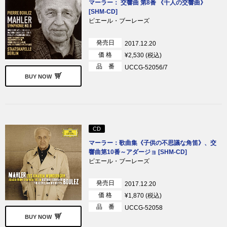
マーラー： 交響曲 第8番 《千人の交響曲》
[SHM-CD]
ピエール・ブーレーズ
発売日
2017.12.20
価 格
¥2,530 (税込)
品 番
UCCG-52056/7
BUY NOW
CD
マーラー：歌曲集《子供の不思議な角笛》、交
響曲第10番～アダージョ [SHM-CD]
ピエール・ブーレーズ
発売日
2017.12.20
価 格
¥1,870 (税込)
品 番
UCCG-52058
BUY NOW