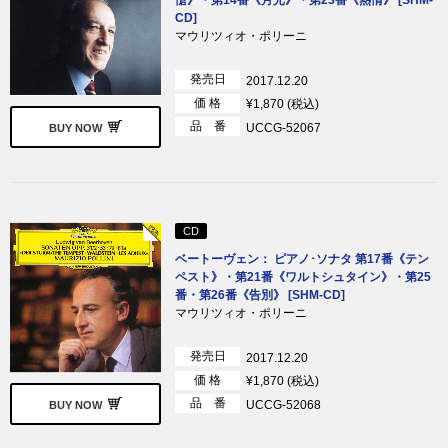
CD]
マウリツィオ・ポリーニ
発売日
2017.12.20
価 格
¥1,870 (税込)
品 番
UCCG-52067
BUY NOW
CD
ベートーヴェン： ピアノ･ソナタ 第17番《テン
ペスト》・第21番《ワルトシュタイン》・第25
番・第26番《告別》 [SHM-CD]
マウリツィオ・ポリーニ
発売日
2017.12.20
価 格
¥1,870 (税込)
品 番
UCCG-52068
BUY NOW