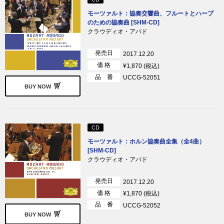
モーツァルト：協奏交響曲、フルートとハープ
のための協奏曲 [SHM-CD]
クラウディオ・アバド
発売日
2017.12.20
価 格
¥1,870 (税込)
品 番
UCCG-52051
BUY NOW
CD
モーツァルト：ホルン協奏曲全集（全4曲）
[SHM-CD]
クラウディオ・アバド
発売日
2017.12.20
価 格
¥1,870 (税込)
品 番
UCCG-52052
BUY NOW