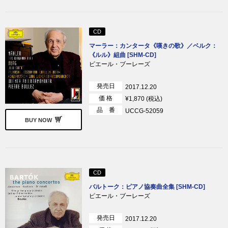
CD
マーラー：カンタータ《嘆きの歌》／ベルク：
《ルル》組曲 [SHM-CD]
ピエール・ブーレーズ
発売日
2017.12.20
価 格
¥1,870 (税込)
品 番
UCCG-52059
BUY NOW
CD
バルトーク：ピアノ協奏曲全集 [SHM-CD]
ピエール・ブーレーズ
発売日
2017.12.20