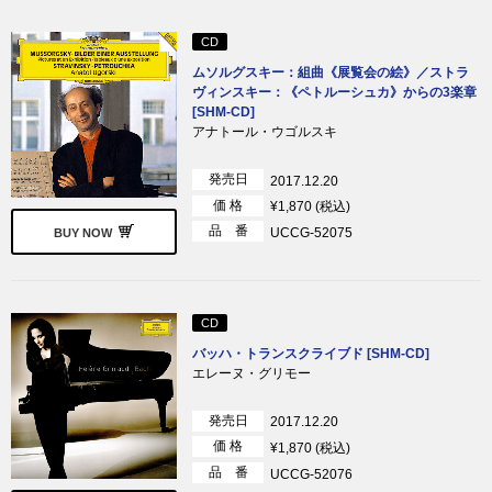
CD
ムソルグスキー：組曲《展覧会の絵》／ストラ
ヴィンスキー：《ペトルーシュカ》からの3楽章
[SHM-CD]
アナトール・ウゴルスキ
発売日
2017.12.20
価 格
¥1,870 (税込)
品 番
UCCG-52075
BUY NOW
CD
バッハ・トランスクライブド [SHM-CD]
エレーヌ・グリモー
発売日
2017.12.20
価 格
¥1,870 (税込)
品 番
UCCG-52076