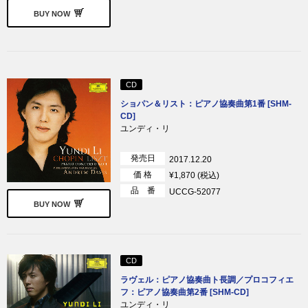
BUY NOW
CD
ショパン＆リスト：ピアノ協奏曲第1番 [SHM-
CD]
ユンディ・リ
発売日
2017.12.20
価 格
¥1,870 (税込)
品 番
UCCG-52077
BUY NOW
CD
ラヴェル：ピアノ協奏曲ト長調／プロコフィエ
フ：ピアノ協奏曲第2番 [SHM-CD]
ユンディ・リ