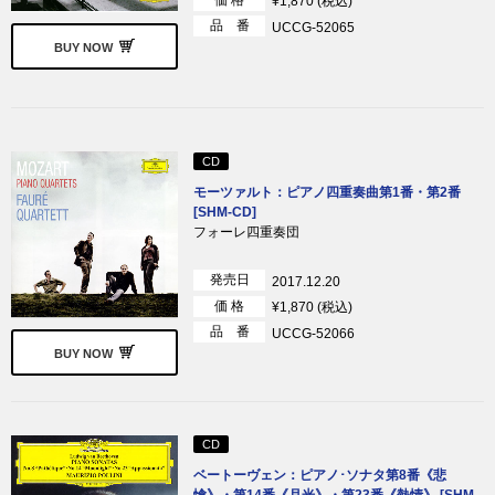
¥1,870 (税込)
品 番
UCCG-52065
BUY NOW
CD
モーツァルト：ピアノ四重奏曲第1番・第2番
[SHM-CD]
フォーレ四重奏団
発売日
2017.12.20
価 格
¥1,870 (税込)
品 番
UCCG-52066
BUY NOW
CD
ベートーヴェン：ピアノ･ソナタ第8番《悲
愴》・第14番《月光》・第23番《熱情》 [SHM-