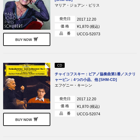
マリア・ジョアン・ピリス
発売日
2017.12.20
価 格
¥1,870 (税込)
品 番
UCCG-52073
BUY NOW
CD
チャイコフスキー：ピアノ協奏曲第1番／スクリ
ャービン：4つの小品、他 [SHM-CD]
エフゲニー・キーシン
発売日
2017.12.20
価 格
¥1,870 (税込)
品 番
UCCG-52074
BUY NOW