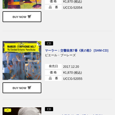
価 格
¥1,870 (税込)
品 番
UCCG-52054
BUY NOW
CD
マーラー：交響曲第7番《夜の歌》 [SHM-CD]
ピエール・ブーレーズ
発売日
2017.12.20
価 格
¥1,870 (税込)
品 番
UCCG-52055
BUY NOW
CD