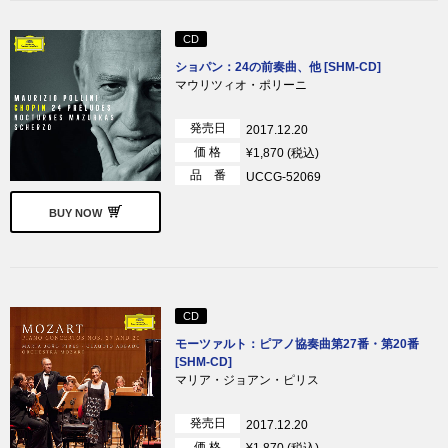
CD
ショパン：24の前奏曲、他 [SHM-CD]
マウリツィオ・ポリーニ
発売日
2017.12.20
価 格
¥1,870 (税込)
品 番
UCCG-52069
BUY NOW
CD
モーツァルト：ピアノ協奏曲第27番・第20番
[SHM-CD]
マリア・ジョアン・ピリス
発売日
2017.12.20
価 格