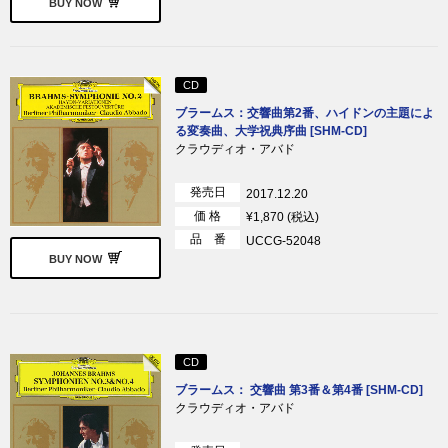
BUY NOW
CD
ブラームス：交響曲第2番、ハイドンの主題によ
る変奏曲、大学祝典序曲 [SHM-CD]
クラウディオ・アバド
発売日
2017.12.20
価 格
¥1,870 (税込)
品 番
UCCG-52048
BUY NOW
CD
ブラームス： 交響曲 第3番＆第4番 [SHM-CD]
クラウディオ・アバド