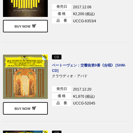
発売日
2017.12.06
価 格
¥2,200 (税込)
品 番
UCCG-6353/4
BUY NOW
CD
ベートーヴェン：交響曲第9番《合唱》 [SHM-
CD]
クラウディオ・アバド
発売日
2017.12.20
価 格
¥1,870 (税込)
品 番
UCCG-52045
BUY NOW
CD