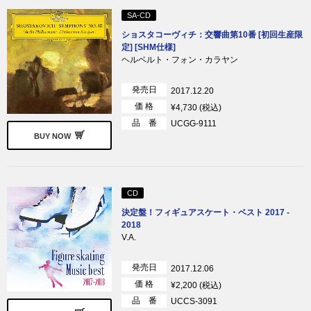
SA-CD
ショスタコーヴィチ：交響曲第10番 [初回生産限
定] [SHM仕様]
ヘルベルト・フォン・カラヤン
発売日
2017.12.20
価 格
¥4,730 (税込)
品 番
UCGG-9111
BUY NOW
CD
決定盤！フィギュアスケート・ベスト 2017 -
2018
V.A.
発売日
2017.12.06
価 格
¥2,200 (税込)
品 番
UCCS-3091