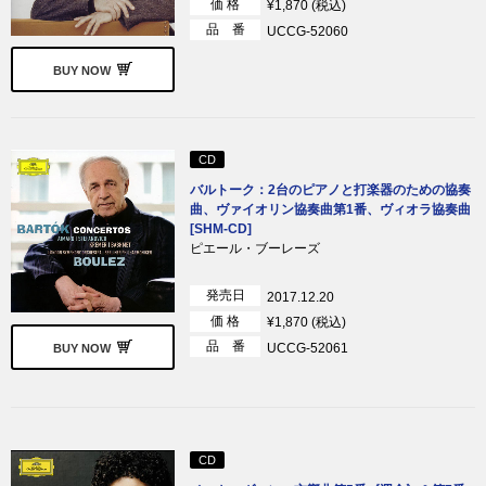
価 格
¥1,870 (税込)
品 番
UCCG-52060
BUY NOW
CD
バルトーク：2台のピアノと打楽器のための協奏
曲、ヴァイオリン協奏曲第1番、ヴィオラ協奏曲
[SHM-CD]
ピエール・ブーレーズ
発売日
2017.12.20
価 格
¥1,870 (税込)
品 番
UCCG-52061
BUY NOW
CD