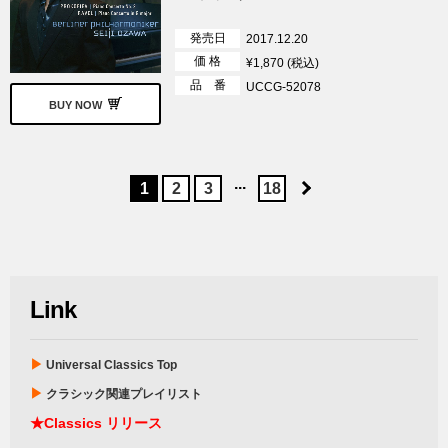
発売日
2017.12.20
価 格
¥1,870 (税込)
品 番
UCCG-52078
BUY NOW
...
1
2
3
18
Link
▶
Universal Classics Top
▶
クラシック関連プレイリスト
★Classics リリース