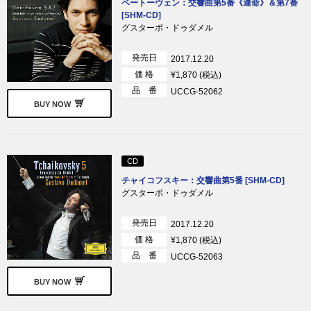
ベートーヴェン：交響曲第5番《運命》＆第7番
[SHM-CD]
グスターボ・ドゥダメル
発売日
2017.12.20
価 格
¥1,870 (税込)
品 番
UCCG-52062
BUY NOW
CD
チャイコフスキー：交響曲第5番 [SHM-CD]
グスターボ・ドゥダメル
発売日
2017.12.20
価 格
¥1,870 (税込)
品 番
UCCG-52063
BUY NOW