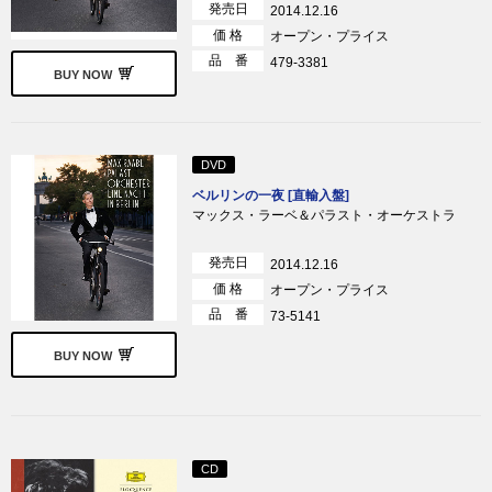
発売日
2014.12.16
価 格
オープン・プライス
品 番
479-3381
BUY NOW
DVD
ベルリンの一夜 [直輸入盤]
マックス・ラーベ＆パラスト・オーケストラ
発売日
2014.12.16
価 格
オープン・プライス
品 番
73-5141
BUY NOW
CD