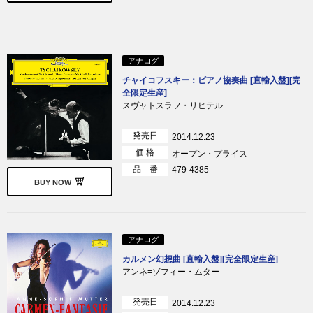
アナログ
チャイコフスキー：ピアノ協奏曲 [直輸入盤][完
全限定生産]
スヴャトスラフ・リヒテル
発売日
2014.12.23
価 格
オープン・プライス
品 番
479-4385
BUY NOW
アナログ
カルメン幻想曲 [直輸入盤][完全限定生産]
アンネ=ゾフィー・ムター
発売日
2014.12.23