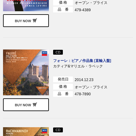
価 格
オープン・プライス
品 番
479-4389
BUY NOW
CD
フォーレ：ピアノ作品集 [直輸入盤]
カティア&マリエル・ラベック
発売日
2014.12.23
価 格
オープン・プライス
品 番
478-7890
BUY NOW
CD