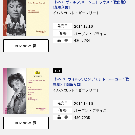
《Vol.8 ヴォルフ, R・シュトラウス：歌曲集》
[直輸入盤]
イルムガルト・ゼーフリート
発売日
2014.12.16
価 格
オープン・プライス
品 番
480-7234
BUY NOW
CD
《Vol. 9: ヴォルフ, ヒンデミット, レーガー：歌
曲集》 [直輸入盤]
イルムガルト・ゼーフリート
発売日
2014.12.16
価 格
オープン・プライス
品 番
480-7235
BUY NOW