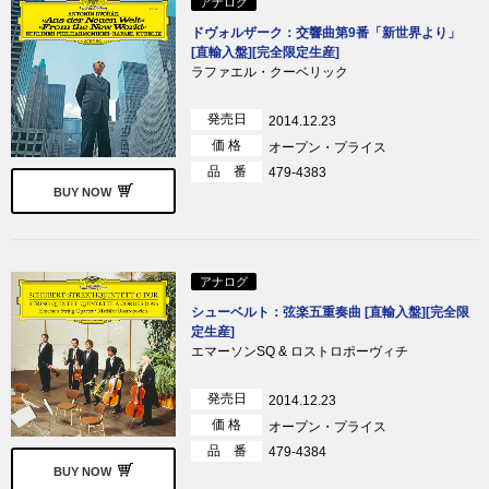
アナログ
ドヴォルザーク：交響曲第9番「新世界より」
[直輸入盤][完全限定生産]
ラファエル・クーベリック
発売日
2014.12.23
価 格
オープン・プライス
品 番
479-4383
BUY NOW
アナログ
シューベルト：弦楽五重奏曲 [直輸入盤][完全限
定生産]
エマーソンSQ & ロストロポーヴィチ
発売日
2014.12.23
価 格
オープン・プライス
品 番
479-4384
BUY NOW