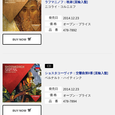
ラフマニノフ：晩祷 [直輸入盤]
ニコライ・コルニエフ
発売日
2014.12.23
価 格
オープン・プライス
品 番
478-7892
BUY NOW
CD
ショスタコーヴィチ：交響曲第8番 [直輸入盤]
ベルナルト・ハイティンク
発売日
2014.12.23
価 格
オープン・プライス
品 番
478-7894
BUY NOW