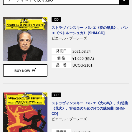
CD
ストラヴィンスキー: バレエ《春の祭典》、バレ
エ《ペトルーシュカ》 [SHM-CD]
ピエール・ブーレーズ
発売日
2021.03.24
価 格
¥1,650 (税込)
品 番
UCCG-2101
BUY NOW
CD
ストラヴィンスキー: バレエ《火の鳥》、幻想曲
《花火》、管弦楽のための4つの練習曲 [SHM-
CD]
ピエール・ブーレーズ
発売日