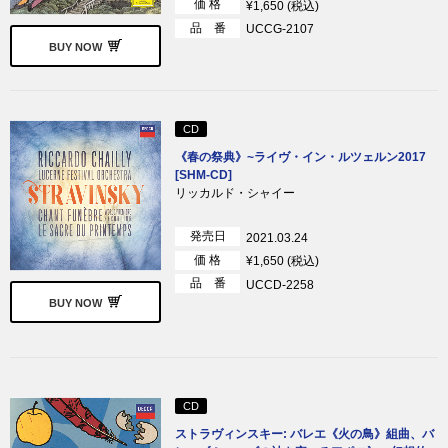
価 格
¥1,650 (税込)
品 番
UCCG-2107
BUY NOW
CD
《春の祭典》~ライヴ・イン・ルツェルン2017
[SHM-CD]
リッカルド・シャイー
発売日
2021.03.24
価 格
¥1,650 (税込)
品 番
UCCD-2258
BUY NOW
CD
ストラヴィンスキー: バレエ《火の鳥》組曲、バ