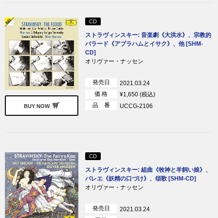
CD
ストラヴィンスキー: 音楽劇《大洪水》、宗教的
バラード《アブラハムとイサク》、他 [SHM-
CD]
オリヴァー・ナッセン
発売日
2021.03.24
価 格
¥1,650 (税込)
品 番
UCCG-2106
BUY NOW
CD
ストラヴィンスキー: 組曲《牧神と羊飼い娘》、
バレエ《妖精の口づけ》、頌歌 [SHM-CD]
オリヴァー・ナッセン
発売日
2021.03.24