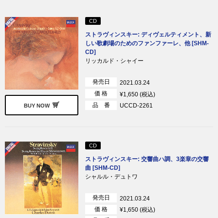
CD
ストラヴィンスキー: ディヴェルティメント、新
しい歌劇場のためのファンファーレ、他 [SHM-
CD]
リッカルド・シャイー
発売日
2021.03.24
価 格
¥1,650 (税込)
品 番
UCCD-2261
BUY NOW
CD
ストラヴィンスキー: 交響曲ハ調、3楽章の交響
曲 [SHM-CD]
シャルル・デュトワ
発売日
2021.03.24
価 格
¥1,650 (税込)