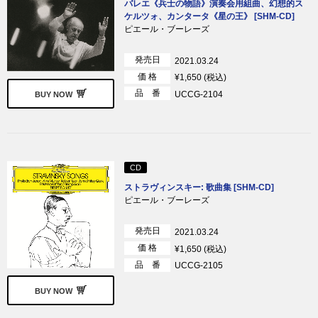
バレエ《兵士の物語》演奏会用組曲、幻想的ス
ケルツォ、カンタータ《星の王》 [SHM-CD]
ピエール・ブーレーズ
発売日
2021.03.24
価 格
¥1,650 (税込)
品 番
UCCG-2104
BUY NOW
CD
ストラヴィンスキー: 歌曲集 [SHM-CD]
ピエール・ブーレーズ
発売日
2021.03.24
価 格
¥1,650 (税込)
品 番
UCCG-2105
BUY NOW