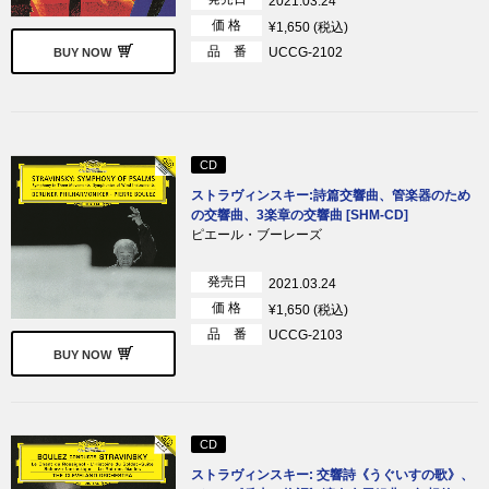
2021.03.24
価 格
¥1,650 (税込)
品 番
UCCG-2102
BUY NOW
CD
ストラヴィンスキー:詩篇交響曲、管楽器のため
の交響曲、3楽章の交響曲 [SHM-CD]
ピエール・ブーレーズ
発売日
2021.03.24
価 格
¥1,650 (税込)
品 番
UCCG-2103
BUY NOW
CD
ストラヴィンスキー: 交響詩《うぐいすの歌》、