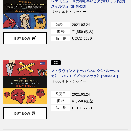
レエ《ミューズの神を率いるアポロ》、幻想的
スケルツォ [SHM-CD]
リッカルド・シャイー
発売日
2021.03.24
価 格
¥1,650 (税込)
品 番
UCCD-2259
BUY NOW
CD
ストラヴィンスキー: バレエ《ペトルーシュ
カ》、バレエ《プルチネッラ》 [SHM-CD]
リッカルド・シャイー
発売日
2021.03.24
価 格
¥1,650 (税込)
品 番
UCCD-2260
BUY NOW