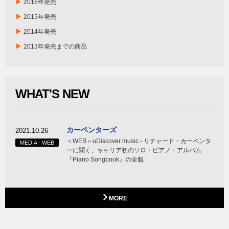
▶
2016年発売
▶
2015年発売
▶
2014年発売
▶
2013年発売までの商品
WHAT'S NEW
カーペンターズ
2021.10.26
＜WEB＞uDiscover music ‐ リチャード・カーペンタ
MEDIA - WEB
ーに聞く、キャリア初のソロ・ピアノ・アルバム
『Piano Songbook』の全貌
MORE