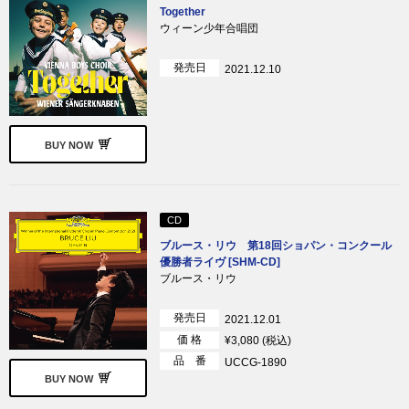
Together
ウィーン少年合唱団
発売日
2021.12.10
BUY NOW
CD
ブルース・リウ 第18回ショパン・コンクール
優勝者ライヴ [SHM-CD]
ブルース・リウ
発売日
2021.12.01
価 格
¥3,080 (税込)
品 番
UCCG-1890
BUY NOW