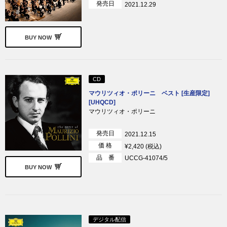
発売日
2021.12.29
BUY NOW
CD
マウリツィオ・ポリーニ ベスト [生産限定]
[UHQCD]
マウリツィオ・ポリーニ
発売日
2021.12.15
価 格
¥2,420 (税込)
品 番
UCCG-41074/5
BUY NOW
デジタル配信