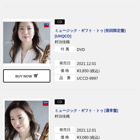
CD
ミュージック・ギフト・トゥ [初回限定盤]
[UHQCD]
村治佳織
付 属
DVD
発売日
2021.12.01
価 格
¥3,850 (税込)
BUY NOW
品 番
UCCD-9997
CD
ミュージック・ギフト・トゥ [通常盤]
村治佳織
発売日
2021.12.01
価 格
¥3,080 (税込)