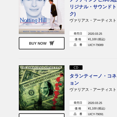
リジナル・サウンドト
ク)
ヴァリアス・アーティスト
発売日
2020.03.25
価 格
¥1,100 (税込)
BUY NOW
品 番
UICY-79089
CD
タランティーノ・コネ
ョン
ヴァリアス・アーティスト
発売日
2020.03.25
価 格
¥1,100 (税込)
品 番
UICY-79091