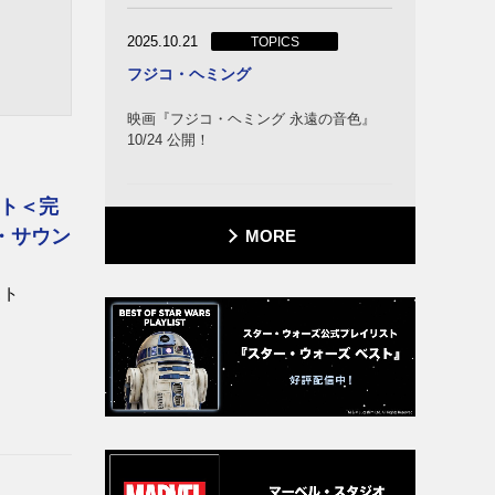
2025.10.21
TOPICS
フジコ・ヘミング
映画『フジコ・ヘミング 永遠の音色』
10/24 公開！
ト＜完
・サウン
MORE
スト