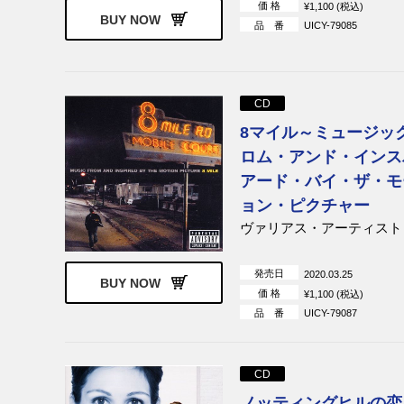
価 格
¥1,100 (税込)
BUY NOW
品 番
UICY-79085
CD
8マイル～ミュージッ
ロム・アンド・インス
アード・バイ・ザ・モ
ョン・ピクチャー
ヴァリアス・アーティスト
発売日
2020.03.25
BUY NOW
価 格
¥1,100 (税込)
品 番
UICY-79087
CD
ノッティングヒルの恋人