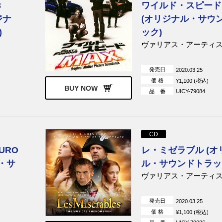
3
ワイルド・スピード 
ジナ
(オリジナル・サウ
)
ック)
ヴァリアス・アーティ
発売日
2020.03.25
価 格
¥1,100 (税込)
BUY NOW
品 番
UICY-79084
CD
URO
レ・ミゼラブル (オ
ル・サ
ル・サウンドトラッ
ヴァリアス・アーティ
発売日
2020.03.25
価 格
¥1,100 (税込)