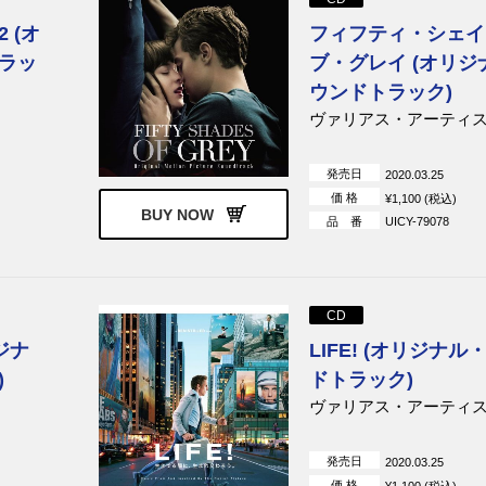
 (オ
フィフティ・シェイ
ラッ
ブ・グレイ (オリジ
ウンドトラック)
ヴァリアス・アーティ
発売日
2020.03.25
価 格
¥1,100 (税込)
BUY NOW
品 番
UICY-79078
CD
ジナ
LIFE! (オリジナ
)
ドトラック)
ヴァリアス・アーティ
発売日
2020.03.25
価 格
¥1,100 (税込)