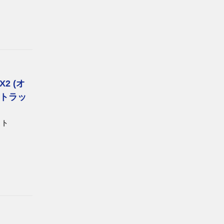
2 (オ
トラッ
スト