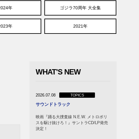
2024年
ゴジラ70周年 大全集
2023年
2021年
WHAT'S NEW
2026.07.08
TOPICS
サウンドトラック
映画『踊る大捜査線 N.E.W. メトロポリ
スを駆け抜けろ！』サントラCD/LP発売
決定！