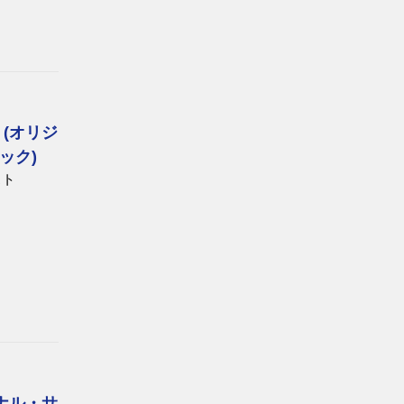
(オリジ
ック)
スト
ナル・サ