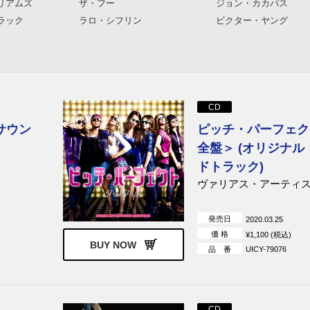
リアムズ
ザ・フー
ジョン・カカバス
ラック
ラロ・シフリン
ビクター・ヤング
CD
サウン
ピッチ・パーフェク
全盤＞ (オリジナル
ドトラック)
ヴァリアス・アーティ
発売日
2020.03.25
価 格
¥1,100 (税込)
BUY NOW
品 番
UICY-79076
CD