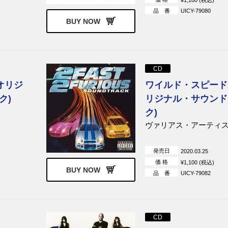
品 番
UICY-79080
BUY NOW
CD
オリジ
ワイルド・スピードX
ク)
リジナル・サウンド
ク)
ヴァリアス・アーティ
発売日
2020.03.25
価 格
¥1,100 (税込)
BUY NOW
品 番
UICY-79082
CD