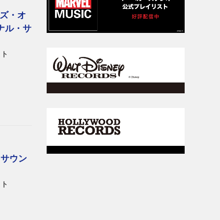
ズ・オ
ナル・サ
スト
ル・サウン
スト