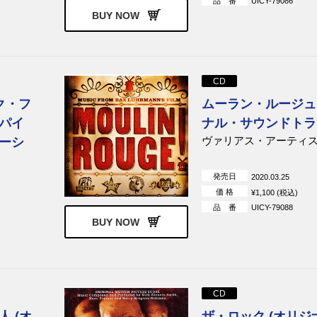
品 番
UICY-79086
BUY NOW
CD
ク・フ
ムーラン・ルージュ 
パイ
ナル・サウンドトラ
ヴァリアス・アーティ
ーシ
発売日
2020.03.25
価 格
¥1,100 (税込)
品 番
UICY-79088
BUY NOW
CD
 (オ
ザ・ロック (オリジ