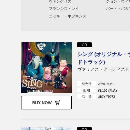
ヴァンゲリス
ジョン・ウィ
フランシス・レイ
バート・バカ
ニッキー・ホプキンス
CD
シング (オリジナル・
ドトラック)
ヴァリアス・アーティスト
発売日
2020.03.25
価 格
¥1,100 (税込)
品 番
UICY-79073
BUY NOW
CD