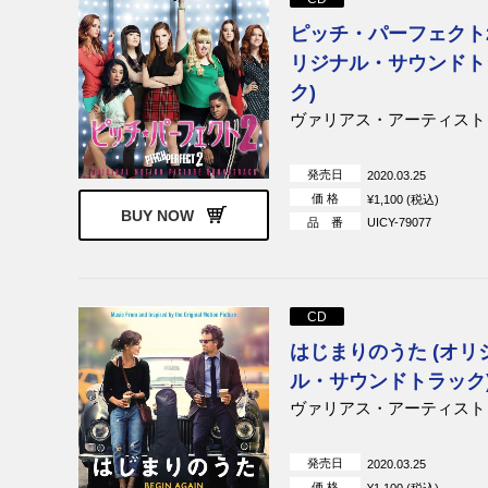
ピッチ・パーフェクト2
リジナル・サウンドト
ク)
ヴァリアス・アーティスト
発売日
2020.03.25
価 格
¥1,100 (税込)
BUY NOW
品 番
UICY-79077
CD
はじまりのうた (オリ
ル・サウンドトラック
ヴァリアス・アーティスト
発売日
2020.03.25
価 格
¥1,100 (税込)