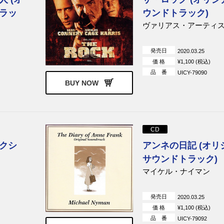
ラッ
ウンドトラック)
ヴァリアス・アーティ
発売日
2020.03.25
価 格
¥1,100 (税込)
品 番
UICY-79090
BUY NOW
CD
クシ
アンネの日記 (オリ
サウンドトラック)
マイケル・ナイマン
発売日
2020.03.25
価 格
¥1,100 (税込)
品 番
UICY-79092