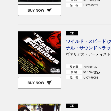
品 番
UICY-79079
BUY NOW
CD
ワイルド・スピード (
ナル・サウンドトラッ
ヴァリアス・アーティスト
発売日
2020.03.25
価 格
¥1,100 (税込)
品 番
UICY-79081
BUY NOW
CD