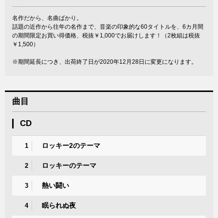
名作だから、名曲ばかり。
話題の近作から往年の名作まで、音楽の印象的な60タイトルを、6カ月間
の期間限定お買い得価格、税抜￥1,000でお届けします！（2枚組は税抜
￥1,500）
※期間延長につき、出荷終了日が2020年12月28日に変更になります。
曲目
CD
ロッキー2のテーマ
1
ロッキーのテーマ
2
熱い闘い
3
眠られぬ夜
4