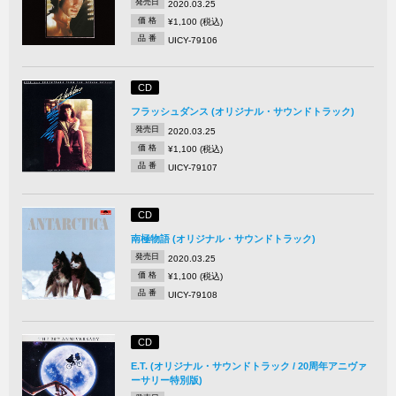
発売日
2020.03.25
価 格
¥1,100 (税込)
品 番
UICY-79106
CD
フラッシュダンス (オリジナル・サウンドトラック)
発売日
2020.03.25
価 格
¥1,100 (税込)
品 番
UICY-79107
CD
南極物語 (オリジナル・サウンドトラック)
発売日
2020.03.25
価 格
¥1,100 (税込)
品 番
UICY-79108
CD
E.T. (オリジナル・サウンドトラック / 20周年アニヴァ
ーサリー特別版)