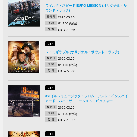
ワイルド・スピード EURO MISSION (オリジナル・サ
ウンドトラック)
発売日
2020.03.25
価 格
¥1,100 (税込)
品 番
UICY-79085
CD
レ・ミゼラブル (オリジナル・サウンドトラック)
発売日
2020.03.25
価 格
¥1,100 (税込)
品 番
UICY-79086
CD
8マイル～ミュージック・フロム・アンド・インスパイ
アード・バイ・ザ・モーション・ピクチャー
発売日
2020.03.25
価 格
¥1,100 (税込)
品 番
UICY-79087
CD