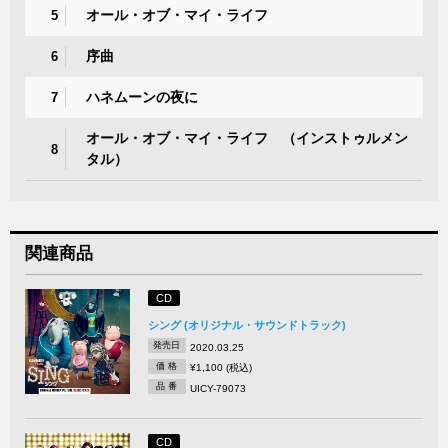
オール・オブ・マイ・ライフ
5
序曲
6
ハネムーンの夜に
7
オール・オブ・マイ・ライフ （インストゥルメン
8
タル）
関連商品
CD
シング (オリジナル・サウンドトラック)
発売日
2020.03.25
価 格
¥1,100 (税込)
品 番
UICY-79073
CD