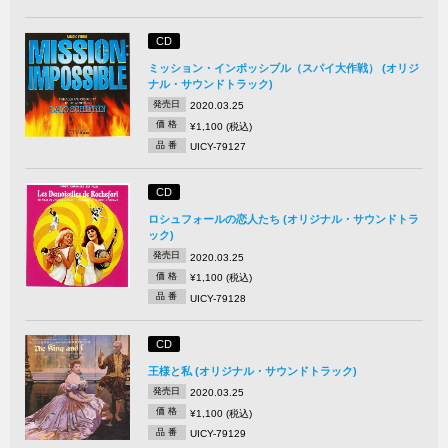
CD
ミッション・インポッシブル（スパイ大作戦） (オリジ
ナル・サウンドトラック)
発売日
2020.03.25
価 格
¥1,100 (税込)
品 番
UICY-79127
CD
ロシュフォールの恋人たち (オリジナル・サウンドトラ
ック)
発売日
2020.03.25
価 格
¥1,100 (税込)
品 番
UICY-79128
CD
王様と私 (オリジナル・サウンドトラック)
発売日
2020.03.25
価 格
¥1,100 (税込)
品 番
UICY-79129