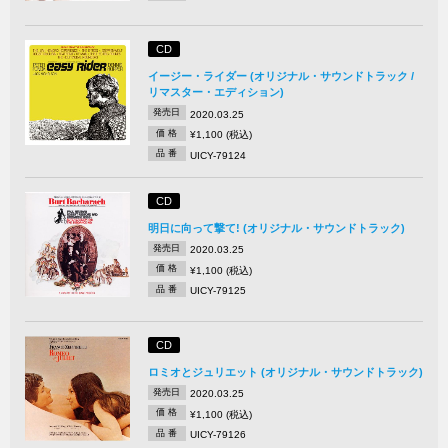
CD
イージー・ライダー (オリジナル・サウンドトラック /
リマスター・エディション)
発売日
2020.03.25
価 格
¥1,100 (税込)
品 番
UICY-79124
CD
明日に向って撃て! (オリジナル・サウンドトラック)
発売日
2020.03.25
価 格
¥1,100 (税込)
品 番
UICY-79125
CD
ロミオとジュリエット (オリジナル・サウンドトラック)
発売日
2020.03.25
価 格
¥1,100 (税込)
品 番
UICY-79126