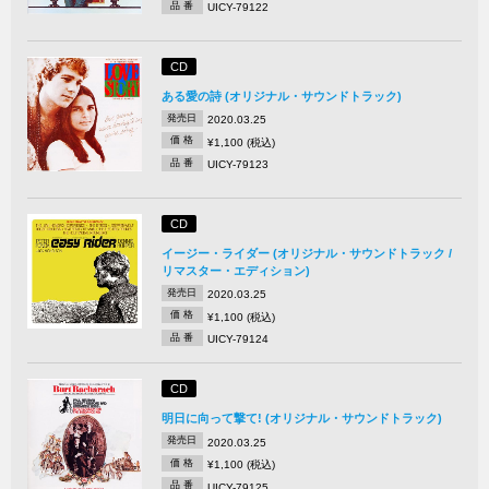
品 番
UICY-79122
CD
ある愛の詩 (オリジナル・サウンドトラック)
発売日
2020.03.25
価 格
¥1,100 (税込)
品 番
UICY-79123
CD
イージー・ライダー (オリジナル・サウンドトラック /
リマスター・エディション)
発売日
2020.03.25
価 格
¥1,100 (税込)
品 番
UICY-79124
CD
明日に向って撃て! (オリジナル・サウンドトラック)
発売日
2020.03.25
価 格
¥1,100 (税込)
品 番
UICY-79125