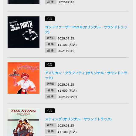
品 番
UICY-79118
CD
ゴッドファーザー Part II (オリジナル・サウンドトラッ
ク)
発売日
2020.03.25
価 格
¥1,100 (税込)
品 番
UICY-79119
CD
アメリカン・グラフィティ (オリジナル・サウンドトラ
ック)
発売日
2020.03.25
価 格
¥1,650 (税込)
品 番
UICY-79120/1
CD
スティング (オリジナル・サウンドトラック)
発売日
2020.03.25
価 格
¥1,100 (税込)