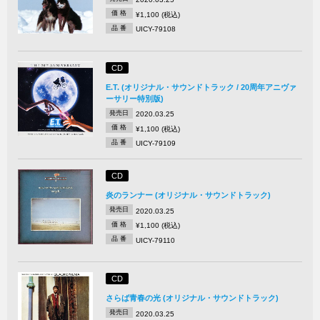
価 格
¥1,100 (税込)
品 番
UICY-79108
CD
E.T. (オリジナル・サウンドトラック / 20周年アニヴァ
ーサリー特別版)
発売日
2020.03.25
価 格
¥1,100 (税込)
品 番
UICY-79109
CD
炎のランナー (オリジナル・サウンドトラック)
発売日
2020.03.25
価 格
¥1,100 (税込)
品 番
UICY-79110
CD
さらば青春の光 (オリジナル・サウンドトラック)
発売日
2020.03.25