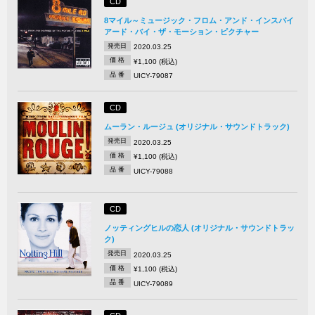
CD
8マイル～ミュージック・フロム・アンド・インスパイ
アード・バイ・ザ・モーション・ピクチャー
発売日
2020.03.25
価 格
¥1,100 (税込)
品 番
UICY-79087
CD
ムーラン・ルージュ (オリジナル・サウンドトラック)
発売日
2020.03.25
価 格
¥1,100 (税込)
品 番
UICY-79088
CD
ノッティングヒルの恋人 (オリジナル・サウンドトラッ
ク)
発売日
2020.03.25
価 格
¥1,100 (税込)
品 番
UICY-79089