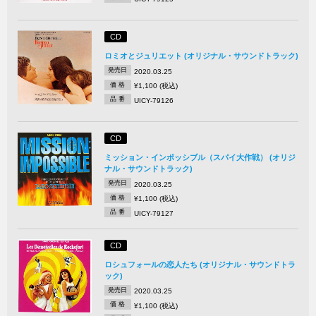
CD
ロミオとジュリエット (オリジナル・サウンドトラック)
発売日
2020.03.25
価 格
¥1,100 (税込)
品 番
UICY-79126
CD
ミッション・インポッシブル（スパイ大作戦） (オリジ
ナル・サウンドトラック)
発売日
2020.03.25
価 格
¥1,100 (税込)
品 番
UICY-79127
CD
ロシュフォールの恋人たち (オリジナル・サウンドトラ
ック)
発売日
2020.03.25
価 格
¥1,100 (税込)