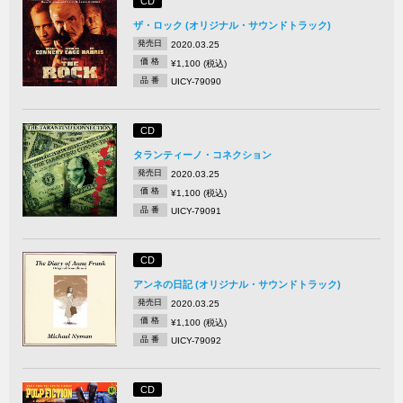
CD
ザ・ロック (オリジナル・サウンドトラック)
発売日
2020.03.25
価 格
¥1,100 (税込)
品 番
UICY-79090
CD
タランティーノ・コネクション
発売日
2020.03.25
価 格
¥1,100 (税込)
品 番
UICY-79091
CD
アンネの日記 (オリジナル・サウンドトラック)
発売日
2020.03.25
価 格
¥1,100 (税込)
品 番
UICY-79092
CD