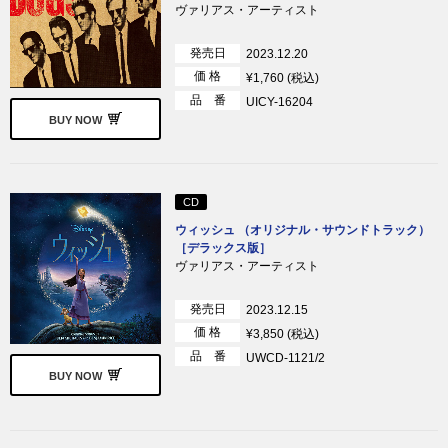
ヴァリアス・アーティスト
発売日
2023.12.20
価 格
¥1,760 (税込)
品 番
UICY-16204
BUY NOW
CD
ウィッシュ （オリジナル・サウンドトラック）
［デラックス版］
ヴァリアス・アーティスト
発売日
2023.12.15
価 格
¥3,850 (税込)
品 番
UWCD-1121/2
BUY NOW