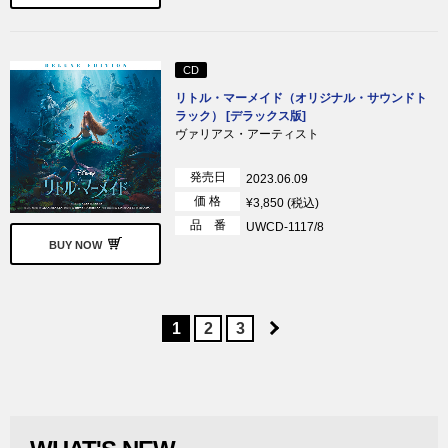
CD
リトル・マーメイド（オリジナル・サウンドト
ラック） [デラックス版]
ヴァリアス・アーティスト
発売日
2023.06.09
価 格
¥3,850 (税込)
品 番
UWCD-1117/8
BUY NOW
1
2
3