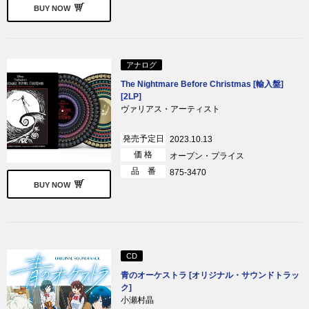
BUY NOW
アナログ
The Nightmare Before Christmas [輸入盤]
[2LP]
ヴァリアス・アーティスト
発売予定日
2023.10.13
価 格
オープン・プライス
品 番
875-3470
BUY NOW
CD
青のオーケストラ [オリジナル・サウンドトラッ
ク]
小瀬村晶