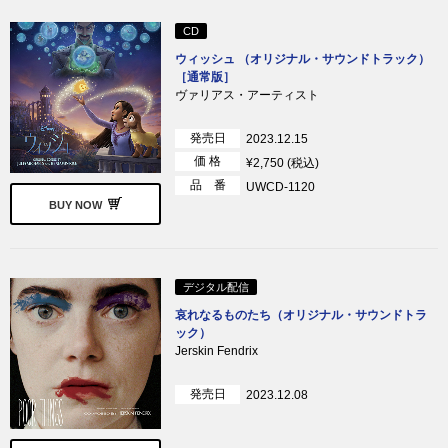
CD
ウィッシュ （オリジナル・サウンドトラック）
［通常版］
ヴァリアス・アーティスト
発売日
2023.12.15
価 格
¥2,750 (税込)
品 番
UWCD-1120
BUY NOW
デジタル配信
哀れなるものたち（オリジナル・サウンドトラ
ック）
Jerskin Fendrix
発売日
2023.12.08