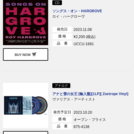
CD
ソングス・オン・HARGROVE
ロイ・ハーグローヴ
発売日
2023.11.08
価 格
¥2,200 (税込)
品 番
UCCU-1681
BUY NOW
アナログ
アナと雪の女王 [輸入盤][1LP][ Zoetrope Vinyl]
ヴァリアス・アーティスト
発売予定日
2023.10.20
価 格
オープン・プライス
品 番
875-4138