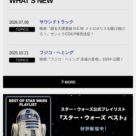
WHAT'S NEW
サウンドトラック
2026.07.08
映画『踊る大捜査線 N.E.W. メトロポリスを駆け抜け
TOPICS
ろ！』サントラCD/LP発売決定！
フジコ・ヘミング
2025.10.21
映画『フジコ・ヘミング 永遠の音色』10/24 公開！
TOPICS
MORE