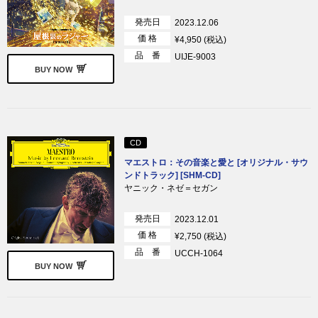
発売日
2023.12.06
価 格
¥4,950 (税込)
品 番
UIJE-9003
BUY NOW
CD
マエストロ：その音楽と愛と [オリジナル・サウ
ンドトラック] [SHM-CD]
ヤニック・ネゼ＝セガン
発売日
2023.12.01
価 格
¥2,750 (税込)
品 番
UCCH-1064
BUY NOW