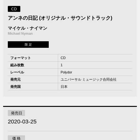
CD
アンネの日記 (オリジナル・サウンドトラック)
マイケル・ナイマン
Michael Nyman
限 定
フォーマット
CD
組み枚数
1
レーベル
Polydor
発売元
ユニバーサル ミュージック合同会社
発売国
日本
発売日
2020-03-25
価 格