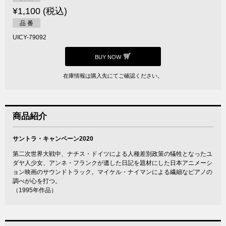
¥1,100 (税込)
品 番
UICY-79092
BUY NOW
在庫情報は購入先にてご確認ください。
商品紹介
サントラ・キャンペーン2020
第二次世界大戦中、ナチス・ドイツによる人種差別政策の犠牲となったユ
ダヤ人少女、アンネ・フランクが遺した日記を題材にした日本アニメーシ
ョン映画のサウンドトラック。マイケル・ナイマンによる繊細なピアノの
調べが心を打つ。
（1995年作品）