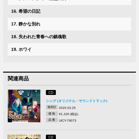
16. 希望の日記
17. 静かな別れ
18. 失われた青春への鎮魂歌
19. ホワイ
関連商品
CD
シング (オリジナル・サウンドトラック)
発売日
2020.03.25
価 格
¥1,100 (税込)
品 番
UICY-79073
CD