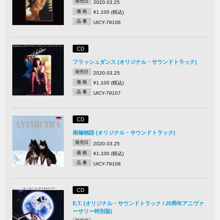
発売日
2020.03.25
価 格
¥1,100 (税込)
品 番
UICY-79106
CD
フラッシュダンス (オリジナル・サウンドトラック)
発売日
2020.03.25
価 格
¥1,100 (税込)
品 番
UICY-79107
CD
南極物語 (オリジナル・サウンドトラック)
発売日
2020.03.25
価 格
¥1,100 (税込)
品 番
UICY-79108
CD
E.T. (オリジナル・サウンドトラック / 20周年アニヴァ
ーサリー特別版)