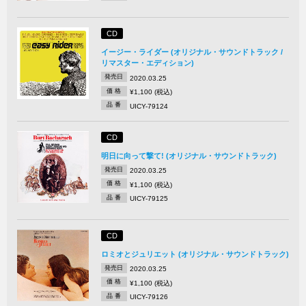
CD
イージー・ライダー (オリジナル・サウンドトラック /
リマスター・エディション)
発売日
2020.03.25
価 格
¥1,100 (税込)
品 番
UICY-79124
CD
明日に向って撃て! (オリジナル・サウンドトラック)
発売日
2020.03.25
価 格
¥1,100 (税込)
品 番
UICY-79125
CD
ロミオとジュリエット (オリジナル・サウンドトラック)
発売日
2020.03.25
価 格
¥1,100 (税込)
品 番
UICY-79126