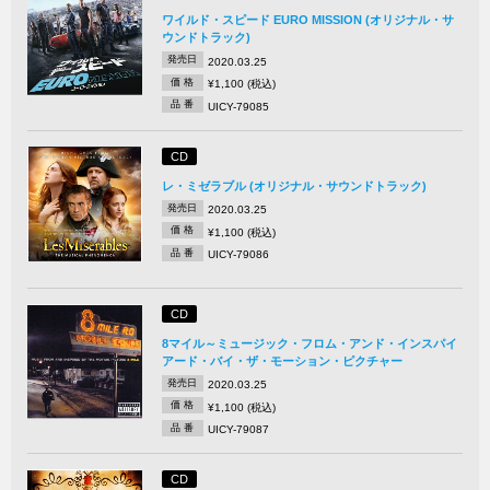
ワイルド・スピード EURO MISSION (オリジナル・サ
ウンドトラック)
発売日
2020.03.25
価 格
¥1,100 (税込)
品 番
UICY-79085
CD
レ・ミゼラブル (オリジナル・サウンドトラック)
発売日
2020.03.25
価 格
¥1,100 (税込)
品 番
UICY-79086
CD
8マイル～ミュージック・フロム・アンド・インスパイ
アード・バイ・ザ・モーション・ピクチャー
発売日
2020.03.25
価 格
¥1,100 (税込)
品 番
UICY-79087
CD