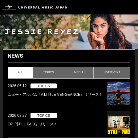
NEWS
ALL
TOPICS
MEDIA
LIVE/EVENT
2026.06.12
TOPICS
ニュー・アルバム『A LITTLE VENGEANCE』リリース！
2026.03.27
TOPICS
EP「$TILL PAID」リリース！