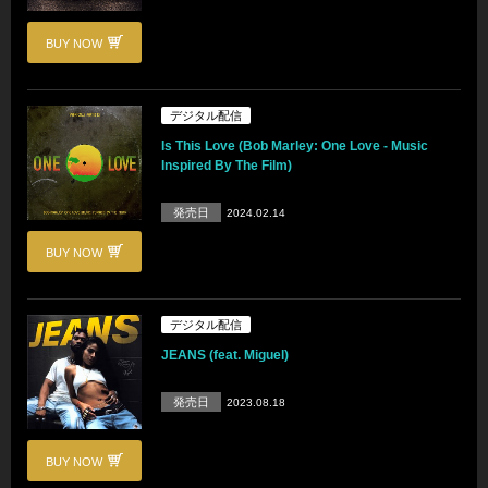
BUY NOW
デジタル配信
Is This Love (Bob Marley: One Love - Music
Inspired By The Film)
発売日
2024.02.14
BUY NOW
デジタル配信
JEANS (feat. Miguel)
発売日
2023.08.18
BUY NOW