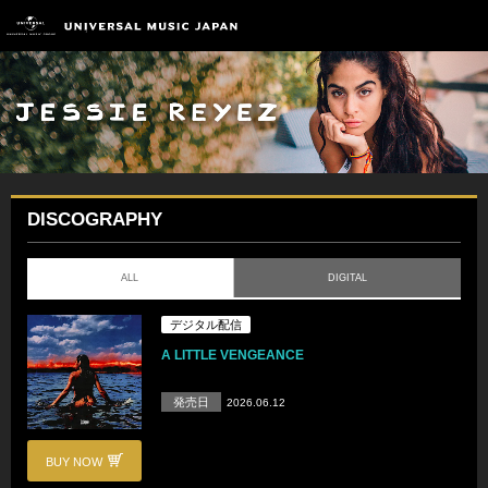
DISCOGRAPHY
ALL
DIGITAL
デジタル配信
A LITTLE VENGEANCE
発売日
2026.06.12
BUY NOW