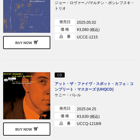
ジョー・ロヴァーノ/マルチン・ボシレフスキ・
トリオ
発売日
2025.05.02
価 格
¥3,080 (税込)
品 番
UCCE-1215
BUY NOW
CD
アット・ザ・ファイヴ・スポット・カフェ：コ
ンプリート・マスターズ [UHQCD]
ケニー・バレル
発売日
2025.04.25
価 格
¥3,630 (税込)
品 番
UCCQ-1218/9
BUY NOW