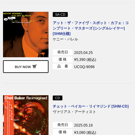
SA-CD
アット・ザ・ファイヴ・スポット・カフェ：コ
ンプリート・マスターズ [シングルレイヤー]
[SHM仕様]
ケニー・バレル
発売日
2025.04.25
価 格
¥5,390 (税込)
品 番
UCGQ-9098
BUY NOW
CD
チェット・ベイカー・リイマジンド [SHM-CD]
ヴァリアス・アーティスト
発売日
2025.05.16
価 格
¥3,080 (税込)