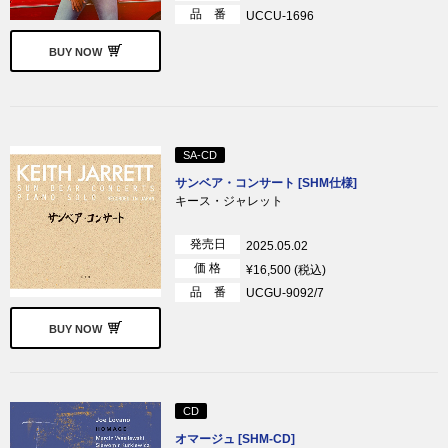
品 番
UCCU-1696
BUY NOW
SA-CD
サンベア・コンサート [SHM仕様]
キース・ジャレット
発売日
2025.05.02
価 格
¥16,500 (税込)
品 番
UCGU-9092/7
BUY NOW
CD
オマージュ [SHM-CD]