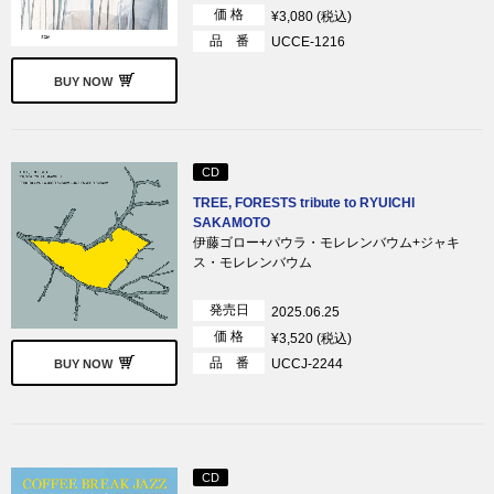
価 格
¥3,080 (税込)
品 番
UCCE-1216
BUY NOW
CD
TREE, FORESTS tribute to RYUICHI
SAKAMOTO
伊藤ゴロー+パウラ・モレレンバウム+ジャキ
ス・モレレンバウム
発売日
2025.06.25
価 格
¥3,520 (税込)
品 番
UCCJ-2244
BUY NOW
CD