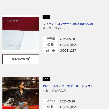
CD
ウィーン・コンサート 2016 [UHQCD]
キース・ジャレット
発売日
2025.05.30
価 格
¥3,300 (税込)
品 番
UCCE-1217
BUY NOW
CD
1978：リベンジ・オブ・ザ・ドラゴン
ホセ・ジェイムズ
発売日
2025.05.16
価 格
¥2,750 (税込)