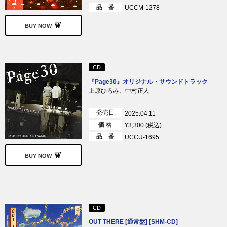
品 番
UCCM-1278
BUY NOW
CD
『Page30』オリジナル・サウンドトラック
上原ひろみ、中村正人
発売日
2025.04.11
価 格
¥3,300 (税込)
品 番
UCCU-1695
BUY NOW
CD
OUT THERE [通常盤] [SHM-CD]