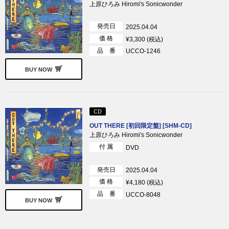
上原ひろみ Hiromi's Sonicwonder
発売日
2025.04.04
価 格
¥3,300 (税込)
品 番
UCCO-1246
BUY NOW
CD
OUT THERE [初回限定盤] [SHM-CD]
上原ひろみ Hiromi's Sonicwonder
付 属
DVD
発売日
2025.04.04
価 格
¥4,180 (税込)
品 番
UCCO-8048
BUY NOW