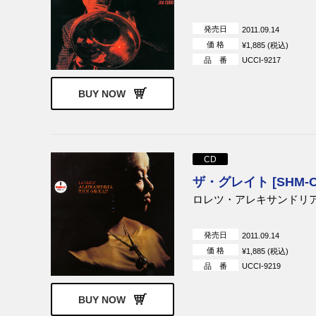
発売日
2011.09.14
価 格
¥1,885 (税込)
品 番
UCCI-9217
BUY NOW
CD
ザ・グレイト [SHM-C
ロレツ・アレキサンドリ
発売日
2011.09.14
価 格
¥1,885 (税込)
品 番
UCCI-9219
BUY NOW