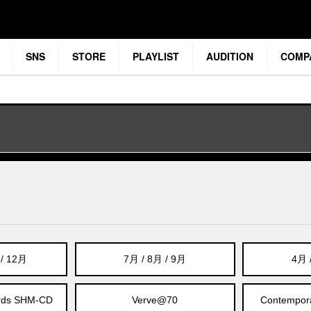
SNS
STORE
PLAYLIST
AUDITION
COMP
 / 12月
7月 / 8月 / 9月
4月 
rds SHM-CD
Verve@70
Contempora