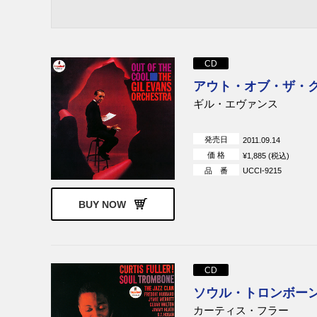
CD
アウト・オブ・ザ・クール
ギル・エヴァンス
発売日
2011.09.14
価 格
¥1,885 (税込)
品 番
UCCI-9215
BUY NOW
CD
ソウル・トロンボーン [
カーティス・フラー