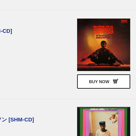
CD]
BUY NOW
[SHM-CD]