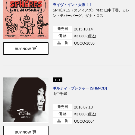
ライヴ・イン・大阪！！
SPHÈRES（スフィアズ） feat. 山中千尋、カレ
ン・テパーバーグ、ダナ・ロス
発売日
2015.10.14
価 格
¥3,080 (税込)
品 番
UCCQ-1050
BUY NOW
CD
ギルティ・プレジャー [SHM-CD]
山中千尋
発売日
2016.07.13
価 格
¥3,080 (税込)
品 番
UCCQ-1064
BUY NOW