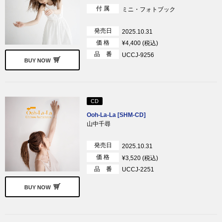
付 属
ミニ・フォトブック
発売日
2025.10.31
価 格
¥4,400 (税込)
品 番
UCCJ-9256
BUY NOW
CD
Ooh-La-La [SHM-CD]
山中千尋
発売日
2025.10.31
価 格
¥3,520 (税込)
品 番
UCCJ-2251
BUY NOW