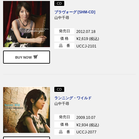
CD
ブラヴォーグ [SHM-CD]
山中千尋
発売日
2012.07.18
価 格
¥2,619 (税込)
品 番
UCCJ-2101
BUY NOW
CD
ランニング・ワイルド
山中千尋
発売日
2009.10.07
価 格
¥2,934 (税込)
品 番
UCCJ-2077