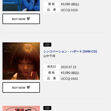
価 格
¥3,080 (税込)
品 番
UCCQ-1016
BUY NOW
CD
シンコペーション・ハザード [SHM-CD]
山中千尋
発売日
2015.07.15
価 格
¥3,080 (税込)
品 番
UCCQ-1043
BUY NOW
CD