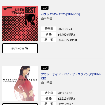
CD
ベスト 2005 - 2025 [SHM-CD]
山中千尋
発売日
2025.09.24
価 格
¥4,400 (税込)
品 番
UCCJ-2249/50
BUY NOW
CD
アウト・サイド・バイ・ザ・スウィング [SHM-
CD]
山中千尋
発売日
2012.07.18
価 格
¥2,619 (税込)
品 番
UCCJ-2097