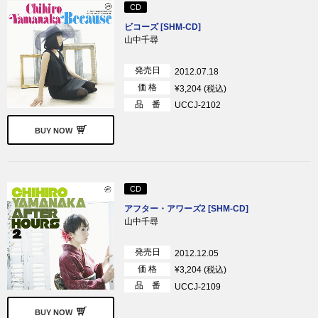
CD
ビコーズ [SHM-CD]
山中千尋
発売日
2012.07.18
価 格
¥3,204 (税込)
品 番
UCCJ-2102
BUY NOW
CD
アフター・アワーズ2 [SHM-CD]
山中千尋
発売日
2012.12.05
価 格
¥3,204 (税込)
品 番
UCCJ-2109
BUY NOW