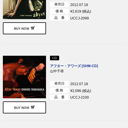
発売日
2012.07.18
価 格
¥2,619 (税込)
品 番
UCCJ-2099
BUY NOW
CD
アフター・アワーズ [SHM-CD]
山中千尋
発売日
2012.07.18
価 格
¥2,096 (税込)
品 番
UCCJ-2100
BUY NOW