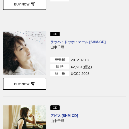
BUY NOW
CD
ラッハ・ドッホ・マール [SHM-CD]
山中千尋
発売日
2012.07.18
価 格
¥2,619 (税込)
品 番
UCCJ-2098
BUY NOW
CD
アビス [SHM-CD]
山中千尋