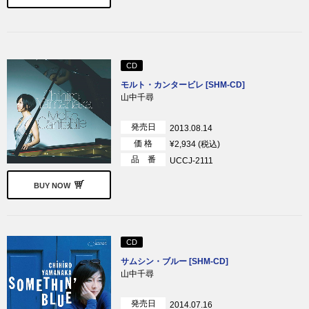
CD
モルト・カンタービレ [SHM-CD]
山中千尋
発売日
2013.08.14
価 格
¥2,934 (税込)
品 番
UCCJ-2111
BUY NOW
CD
サムシン・ブルー [SHM-CD]
山中千尋
発売日
2014.07.16