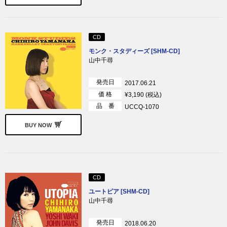
CD
モンク・スタディーズ [SHM-CD]
山中千尋
発売日
2017.06.21
価 格
¥3,190 (税込)
品 番
UCCQ-1070
BUY NOW
CD
ユートピア [SHM-CD]
山中千尋
発売日
2018.06.20