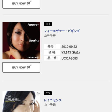
BUY NOW
CD
フォーエヴァー・ビギンズ
山中千尋
発売日
2010.09.22
価 格
¥3,143 (税込)
品 番
UCCJ-2083
BUY NOW
CD
レミニセンス
山中千尋