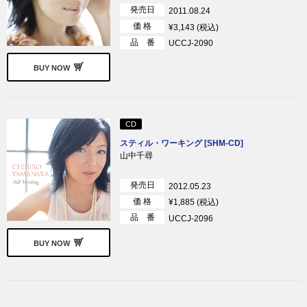
発売日
2011.08.24
価 格
¥3,143 (税込)
品 番
UCCJ-2090
BUY NOW
CD
スティル・ワーキング [SHM-CD]
山中千尋
発売日
2012.05.23
価 格
¥1,885 (税込)
品 番
UCCJ-2096
BUY NOW